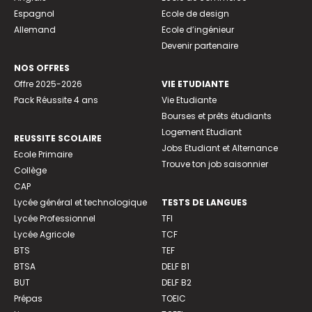
Espagnol
Ecole de design
Allemand
Ecole d’ingénieur
Devenir partenaire
NOS OFFRES
Offre 2025-2026
VIE ETUDIANTE
Pack Réussite 4 ans
Vie Etudiante
Bourses et prêts étudiants
Logement Etudiant
REUSSITE SCOLAIRE
Jobs Etudiant et Alternance
Ecole Primaire
Trouve ton job saisonnier
Collège
CAP
Lycée général et technologique
TESTS DE LANGUES
Lycée Professionnel
TFI
Lycée Agricole
TCF
BTS
TEF
BTSA
DELF B1
BUT
DELF B2
Prépas
TOEIC