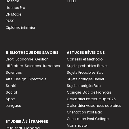
Licence
TOEFL
Licence Pro
DN Made
PASS
Diplome infirmier
BIBLIOTHEQUE DES SAVOIRS
ASTUCES RÉVISIONS
Droit-Economie-Gestion
Conseils et Méthodo
Littérature-Sciences Humaines
Sujets probables Brevet
Sciences
Sujets Probables Bac
Arts-Design-Spectacle
Sujets corrigés Brevet
Santé
Sujets corrigés Bac
Social
Corrigés Bac de Français
Sport
Calendrier Parcoursup 2026
Langues
Calendrier vacances scolaires
Orientation Post Bac
Orientation Post Collège
ETUDIER À L’ÉTRANGER
Mon master
Etudier au Canada