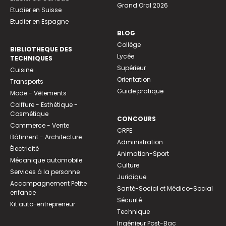
Grand Oral 2026
Etudier en Suisse
Etudier en Espagne
BLOG
Collège
BIBLIOTHEQUE DES
Lycée
TECHNIQUES
Supérieur
Cuisine
Orientation
Transports
Guide pratique
Mode - Vêtements
Coiffure - Esthétique -
Cosmétique
CONCOURS
Commerce - Vente
CRPE
Bâtiment - Architecture
Administration
Électricité
Animation-Sport
Mécanique automobile
Culture
Services à la personne
Juridique
Accompagnement Petite
Santé-Social et Médico-Social
enfance
Sécurité
Kit auto-entrepreneur
Technique
Ingénieur Post-Bac