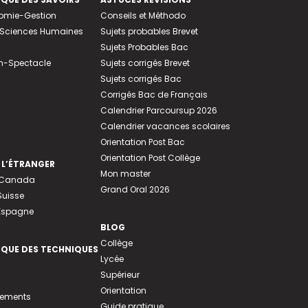
nomie-Gestion
Conseils et Méthodo
e-Sciences Humaines
Sujets probables Brevet
Sujets Probables Bac
n-Spectacle
Sujets corrigés Brevet
Sujets corrigés Bac
Corrigés Bac de Français
Calendrier Parcoursup 2026
Calendrier vacances scolaires
Orientation Post Bac
Orientation Post Collège
 L’ÉTRANGER
Mon master
u Canada
Grand Oral 2026
Suisse
 Espagne
BLOG
Collège
EQUE DES TECHNIQUES
Lycée
Supérieur
Orientation
tements
Guide pratique