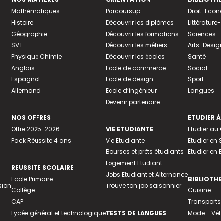
Mathématiques
Parcoursup
Droit-Eco
Histoire
Découvrir les diplômes
Littératur
Géographie
Découvrir les formations
Sciences
SVT
Découvrir les métiers
Arts-Desig
Physique Chimie
Découvrir les écoles
Santé
Anglais
Ecole de commerce
Social
Espagnol
Ecole de design
Sport
Allemand
Ecole d’ingénieur
Langues
Devenir partenaire
NOS OFFRES
ETUDIER À
Offre 2025-2026
VIE ETUDIANTE
Etudier a
Pack Réussite 4 ans
Vie Etudiante
Etudier en 
Bourses et prêts étudiants
Etudier en
Logement Etudiant
REUSSITE SCOLAIRE
Jobs Etudiant et Alternance
Ecole Primaire
BIBLIOTH
sion
Trouve ton job saisonnier
Collège
Cuisine
CAP
Transports
Lycée général et technologique
TESTS DE LANGUES
Mode - Vê