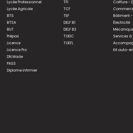
Lycée Professionnel
TFI
Coiffure -
Lycée Agricole
TCF
Commerce 
BTS
TEF
Bâtiment -
BTSA
DELF B1
Électricité
BUT
DELF B2
Mécanique
Prépas
TOEIC
Services à
Licence
TOEFL
Accompagn
Licence Pro
Kit auto-e
DN Made
PASS
Diplome infirmier