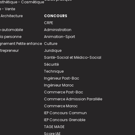
 Esthétique - Cosmétique
- Vente
 Architecture
CONCOURS
CRPE
 automobile
Administration
 la personne
Animation-Sport
ement Petite enfance
Culture
ntrepreneur
Juridique
Santé-Social et Médico-Social
Sécurité
Technique
Ingénieur Post-Bac
Ingénieur Maroc
Commerce Post-Bac
Commerce Admission Parallèle
Commerce Maroc
IEP Concours Commun
IEP Concours Grenoble
TAGE MAGE
Score IAE