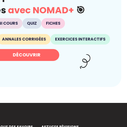
és
avec NOMAD+
🎯
NI COURS
QUIZ
FICHES
ANNALES CORRIGÉES
EXERCICES INTERACTIFS
DÉCOUVRIR
EQUE DES SAVOIRS
ASTUCES RÉVISIONS