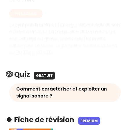
EN RÉSUMÉ
Le tympan transmet l'énergie mécanique du son
à l'oreille interne. La fréquence détermine si un
son est aigu ou grave, tandis que l'intensité
détermine sa force. Le domaine audible s'étend
de
à
.
20
H
z
20
k
H
z
🎲 Quiz
GRATUIT
Comment caractériser et exploiter un
signal sonore ?
🍀 Fiche de révision
PREMIUM