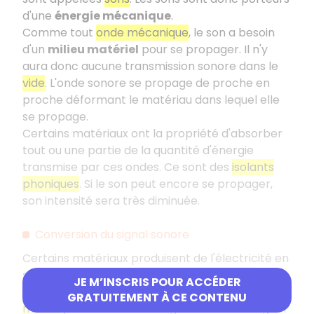
d'une
énergie mécanique
.
Comme tout
onde mécanique
, le son a besoin
d'un
milieu matériel
pour se propager. Il n'y
aura donc aucune transmission sonore dans le
vide
. L'onde sonore se propage de proche en
proche déformant le matériau dans lequel elle
se propage.
Certains matériaux ont la propriété d'absorber
tout ou une partie de la quantité d'énergie
transmise par ces ondes. Ce sont des
isolants
phoniques
. Si le son peut encore se propager,
son intensité sera très diminuée.
Conversion du signal sonore
Certains matériaux produisent de l'électricité en
se déformant. C'est l'
effet piézoélectrique
. C'est
JE M’INSCRIS POUR ACCÉDER
la propriété exploitée par exemple par les
GRATUITEMENT À CE CONTENU
micros
pour convertir un signal sonore en signal