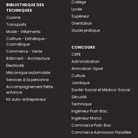
Collège
BIBLIOTHEQUE DES
Lycée
TECHNIQUES
Supérieur
Cuisine
Orientation
Transports
Guide pratique
Mode - Vêtements
Coiffure - Esthétique -
Cosmétique
CONCOURS
Commerce - Vente
CRPE
Bâtiment - Architecture
Administration
Électricité
Animation-Sport
Mécanique automobile
Culture
Services à la personne
Juridique
Accompagnement Petite
Santé-Social et Médico-Social
enfance
Sécurité
Kit auto-entrepreneur
Technique
Ingénieur Post-Bac
Ingénieur Maroc
Commerce Post-Bac
Commerce Admission Parallèle