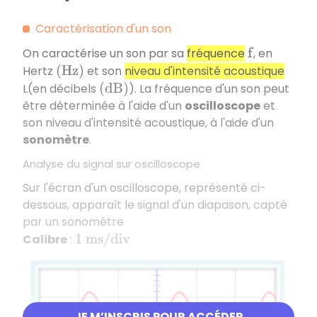
Caractérisation d'un son
On caractérise un son par sa
fréquence
, en
f
Hertz
et son
niveau d'intensité acoustique
(
H
z
)
L(en décibels
). La fréquence d'un son peut
(
d
B
)
être déterminée à l'aide d'un
oscilloscope
et
son niveau d'intensité acoustique, à l'aide d'un
sonomètre
.
Analyse du signal sur oscilloscope
Sur l'écran d'un oscilloscope, représenté ci-
dessous, apparaît le signal d'un diapason, capté
par un sonomètre
Calibre
:
1
m
s
/
d
i
v
JE M’INSCRIS POUR ACCÉDER