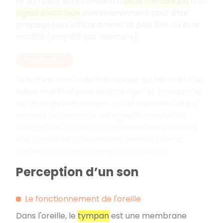
Le son peut être converti d'
onde mécanique
à un
signal électrique
puis inversement pour être
propagé plus efficacement et plus loin, ou être
modifié (amplifié par exemple).
EN RÉSUMÉ
Le son est une onde mécanique qui nécessite un
milieu matériel pour se propager et transporte
de l'énergie mécanique. L'effet piézoélectrique
permet de convertir les signaux sonores en
signaux électriques. La transmission du son suit
une chaîne de transmission permettant sa
conversion et sa propagation efficace.
Perception d’un son
Le fonctionnement de l'oreille
Dans l'oreille, le
tympan
est une membrane