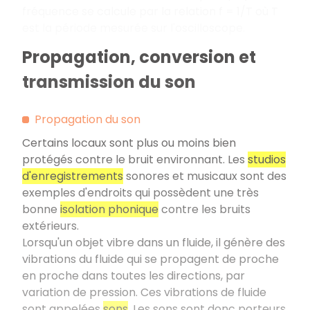
fréquence se calcule par la relation f = 1/T où T
est la période mesurée sur l'oscilloscope.
Propagation, conversion et
transmission du son
Propagation du son
Certains locaux sont plus ou moins bien
protégés contre le bruit environnant. Les
studios
d'enregistrements
sonores et musicaux sont des
exemples d'endroits qui possèdent une très
bonne
isolation phonique
contre les bruits
extérieurs.
Lorsqu'un objet vibre dans un fluide, il génère des
vibrations du fluide qui se propagent de proche
en proche dans toutes les directions, par
variation de pression. Ces vibrations de fluide
sont appelées
sons
. Les sons sont donc porteurs