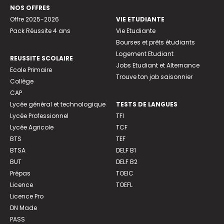
NOS OFFRES
Offre 2025-2026
VIE ETUDIANTE
Pack Réussite 4 ans
Vie Etudiante
Bourses et prêts étudiants
Logement Etudiant
REUSSITE SCOLAIRE
Jobs Etudiant et Alternance
Ecole Primaire
Trouve ton job saisonnier
Collège
CAP
Lycée général et technologique
TESTS DE LANGUES
Lycée Professionnel
TFI
Lycée Agricole
TCF
BTS
TEF
BTSA
DELF B1
BUT
DELF B2
Prépas
TOEIC
Licence
TOEFL
Licence Pro
DN Made
PASS