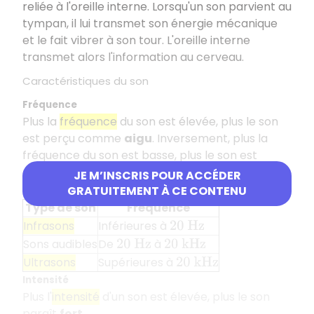
reliée à l'oreille interne. Lorsqu'un son parvient au
tympan, il lui transmet son énergie mécanique
et le fait vibrer à son tour. L'oreille interne
transmet alors l'information au cerveau.
Caractéristiques du son
Fréquence
Plus la
fréquence
du son est élevée, plus le son
est perçu comme
aigu
. Inversement, plus la
fréquence du son est basse, plus le son est
grave
. Le
domaine audible
s'étend de
à
20
H
z
JE M’INSCRIS POUR ACCÉDER
.
GRATUITEMENT À CE CONTENU
20
k
H
z
Type de son
Fréquence
Infrasons
Inférieures à
20
H
z
Sons audibles
De
à
20
H
z
20
k
H
z
Ultrasons
Supérieures à
20
k
H
z
Intensité
Plus l'
intensité
d'un son est élevée, plus le son
paraît
fort
.