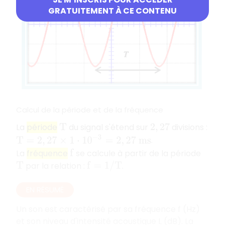
GRATUITEMENT À CE CONTENU
Calcul de la période et de la fréquence
La
période
du signal s'étend sur
divisions :
T
2
,
27
T
=
2
,
27
×
1
⋅
10
−
3
=
2
,
27
m
s
.
La
fréquence
se calcule à partir de la période
f
par la relation :
.
T
f
=
1
/
T
EN RÉSUMÉ
Un son est caractérisé par sa fréquence f (Hz)
et son niveau d'intensité acoustique L (dB). La