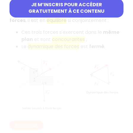
Équilibre sous trois forces
JE M’INSCRIS POUR ACCÉDER
GRATUITEMENT À CE CONTENU
Lorsqu'un
solide au repos
est soumis à
trois
forces
, il est en
équilibre
si conjointement :
Ces trois forces s'exercent dans le
même
plan
et sont
concourantes
;
Le
dynamique des forces
est
fermé
.
EN RÉSUMÉ