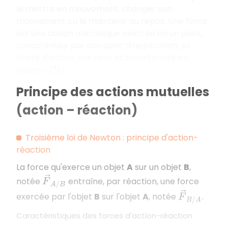
le mettre en mouvement, changer son
mouvement ou le maintenir au repos. Une force
est une action mécanique exercée en un point,
caractérisée par son point d'application, sa
droite d'action, son sens et son intensité en
newton
.
(
N
)
Principe des actions mutuelles
(action – réaction)
Troisième loi de Newton : principe d'action-
réaction
La force qu'exerce un objet
A
sur un objet
B
,
F
→
A
/
B
notée
entraîne, par réaction, une force
F
→
B
/
A
exercée par l'objet
B
sur l'objet
A
, notée
.
Caractéristiques des forces d'action-réaction