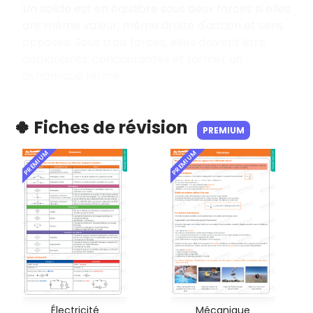
Un solide est en équilibre sous deux forces si elles
ont même valeur, même droite d'action et sens
opposés. Sous trois forces, elles doivent être
coplanaires, concourantes et former un
dynamique fermé.
🍀 Fiches de révision
PREMIUM
PREMIUM
PREMIUM
Électricité
Mécanique