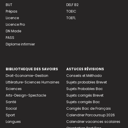
BUT
DELF B2
Prépas
TOEIC
Licence
TOEFL
Licence Pro
DN Made
PASS
Diplome infirmier
BIBLIOTHEQUE DES SAVOIRS
ASTUCES RÉVISIONS
Droit-Economie-Gestion
Conseils et Méthodo
Littérature-Sciences Humaines
Sujets probables Brevet
Sciences
Sujets Probables Bac
Arts-Design-Spectacle
Sujets corrigés Brevet
Santé
Sujets corrigés Bac
Social
Corrigés Bac de Français
Sport
Calendrier Parcoursup 2026
Langues
Calendrier vacances scolaires