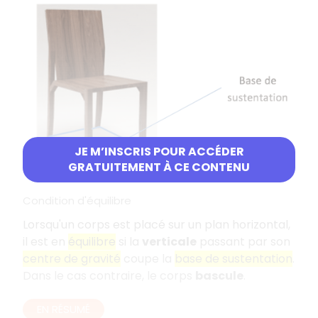
JE M’INSCRIS POUR ACCÉDER
GRATUITEMENT À CE CONTENU
Condition d'équilibre
Lorsqu'un corps est placé sur un plan horizontal,
il est en
équilibre
si la
verticale
passant par son
centre de gravité
coupe la
base de sustentation
.
Dans le cas contraire, le corps
bascule
.
EN RÉSUMÉ