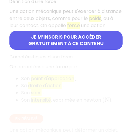
Définition d'une force
Une action mécanique peut s'exercer à distance
entre deux objets, comme pour le
poids
, ou à
leur contact. On appelle
force
une action
mécanique qui est exercée en un point. Le poids
JE M’INSCRIS POUR ACCÉDER
d'un objet est donc une force qui s'exerce sur
GRATUITEMENT À CE CONTENU
son
centre de gravité
.
Caractéristiques d'une force
On caractérise une force par :
Son
point d'application
;
Sa
droite d'action
;
Son
sens
;
Son
intensité
, exprimée en newton
.
(
N
)
EN RÉSUMÉ
Une action mécanique peut déformer un objet,