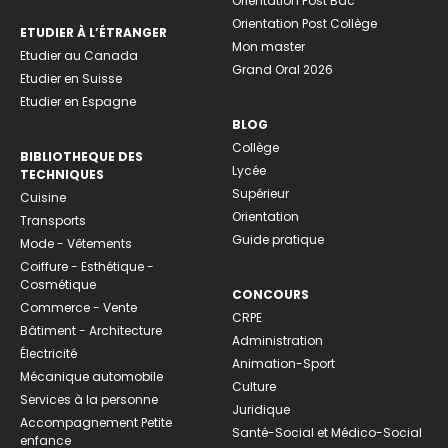
Orientation Post Bac
Orientation Post Collège
ETUDIER À L’ÉTRANGER
Mon master
Etudier au Canada
Grand Oral 2026
Etudier en Suisse
Etudier en Espagne
BLOG
Collège
BIBLIOTHEQUE DES
Lycée
TECHNIQUES
Supérieur
Cuisine
Orientation
Transports
Guide pratique
Mode - Vêtements
Coiffure - Esthétique -
Cosmétique
CONCOURS
Commerce - Vente
CRPE
Bâtiment - Architecture
Administration
Électricité
Animation-Sport
Mécanique automobile
Culture
Services à la personne
Juridique
Accompagnement Petite
Santé-Social et Médico-Social
enfance