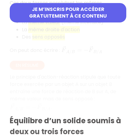
Ces deux forces possèdent les mêmes
JE M’INSCRIS POUR ACCÉDER
caractéristiques suivantes :
GRATUITEMENT À CE CONTENU
La
même valeur
(même intensité)
La
même droite d'action
Des
sens opposés
F
→
A
/
B
=
−
F
→
B
/
A
On peut donc écrire :
EN RÉSUMÉ
Le principe d'action-réaction stipule que toute
force exercée par un objet A sur un objet B
entraîne une force de réaction de B sur A, de
même valeur mais de sens opposé :
F
→
A
/
B
=
−
F
→
B
/
A
.
Équilibre d’un solide soumis à
deux ou trois forces