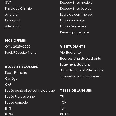
SVT
Découvrir les métiers
Physique Chimie
Découvrir les écoles
Anglais
Ecole de commerce
Espagnol
Ecole de design
Allemand
Ecole d’ingénieur
Devenir partenaire
NOS OFFRES
Offre 2025-2026
VIE ETUDIANTE
Pack Réussite 4 ans
Vie Etudiante
Bourses et prêts étudiants
Logement Etudiant
REUSSITE SCOLAIRE
Jobs Etudiant et Alternance
Ecole Primaire
Trouve ton job saisonnier
Collège
CAP
Lycée général et technologique
TESTS DE LANGUES
Lycée Professionnel
TFI
Lycée Agricole
TCF
BTS
TEF
BTSA
DELF B1