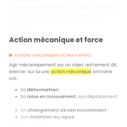
Un corps est en équilibre sur un plan horizontal si
la verticale passant par son centre de gravité
traverse sa base de sustentation, sinon il
bascule.
Action mécanique et force
Actions mécaniques et leurs effets
Agir mécaniquement sur un objet, autrement dit,
exercer sur lui une
action mécanique
, entraîne
soit :
Sa
déformation
;
Sa
mise en mouvement
, son déplacement
;
Un
changement de son mouvement
;
Son
maintien au repos
.