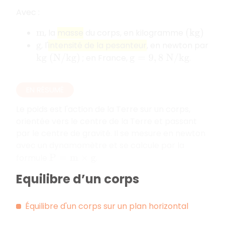
Avec :
, la
masse
du corps, en kilogramme
m
(
k
g
)
, l'
intensité de la pesanteur
, en newton par
g
; en France,
.
k
g
(
N
/
k
g
)
g
=
9
,
8
N
/
k
g
EN RÉSUMÉ
Le poids est l'action de la Terre sur un corps,
orientée vers le centre de la Terre et passant
par le centre de gravité. Il se mesure en newton
avec un dynamomètre et se calcule par la
formule
.
P
=
m
×
g
Equilibre d’un corps
Équilibre d'un corps sur un plan horizontal