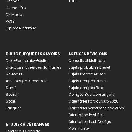
Licence
TOEFL
Licence Pro
DN Made
PASS
Diplome infirmier
BIBLIOTHEQUE DES SAVOIRS
ASTUCES RÉVISIONS
Droit-Economie-Gestion
Conseils et Méthodo
Littérature-Sciences Humaines
Sujets probables Brevet
Sciences
Sujets Probables Bac
Arts-Design-Spectacle
Sujets corrigés Brevet
Santé
Sujets corrigés Bac
Social
Corrigés Bac de Français
Sport
Calendrier Parcoursup 2026
Langues
Calendrier vacances scolaires
Orientation Post Bac
Orientation Post Collège
ETUDIER À L’ÉTRANGER
Mon master
Etudier au Canada