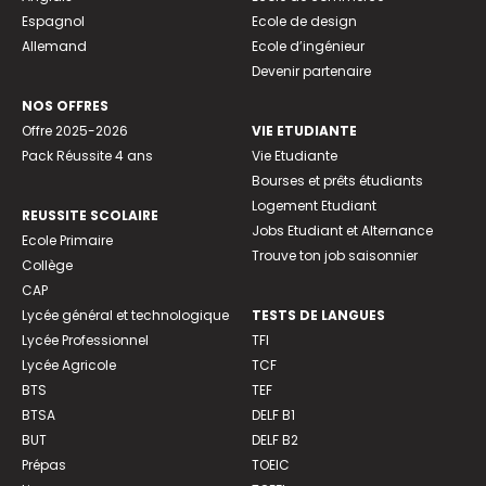
Espagnol
Ecole de design
Allemand
Ecole d’ingénieur
Devenir partenaire
NOS OFFRES
Offre 2025-2026
VIE ETUDIANTE
Pack Réussite 4 ans
Vie Etudiante
Bourses et prêts étudiants
Logement Etudiant
REUSSITE SCOLAIRE
Jobs Etudiant et Alternance
Ecole Primaire
Trouve ton job saisonnier
Collège
CAP
Lycée général et technologique
TESTS DE LANGUES
Lycée Professionnel
TFI
Lycée Agricole
TCF
BTS
TEF
BTSA
DELF B1
BUT
DELF B2
Prépas
TOEIC