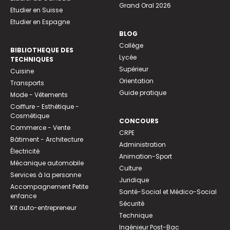
Grand Oral 2026
Etudier en Suisse
Etudier en Espagne
BLOG
Collège
BIBLIOTHEQUE DES
Lycée
TECHNIQUES
Supérieur
Cuisine
Orientation
Transports
Guide pratique
Mode - Vêtements
Coiffure - Esthétique -
Cosmétique
CONCOURS
Commerce - Vente
CRPE
Bâtiment - Architecture
Administration
Électricité
Animation-Sport
Mécanique automobile
Culture
Services à la personne
Juridique
Accompagnement Petite
Santé-Social et Médico-Social
enfance
Sécurité
Kit auto-entrepreneur
Technique
Ingénieur Post-Bac