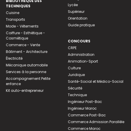
BIBLIOTHEQUE DES
Lycée
TECHNIQUES
Supérieur
Cuisine
Orientation
Transports
Guide pratique
Mode - Vêtements
Coiffure - Esthétique -
Cosmétique
CONCOURS
Commerce - Vente
CRPE
Bâtiment - Architecture
Administration
Électricité
Animation-Sport
Mécanique automobile
Culture
Services à la personne
Juridique
Accompagnement Petite
Santé-Social et Médico-Social
enfance
Sécurité
Kit auto-entrepreneur
Technique
Ingénieur Post-Bac
Ingénieur Maroc
Commerce Post-Bac
Commerce Admission Parallèle
Commerce Maroc