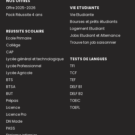
NOS OFFRES
Offre 2025-2026
VIE ETUDIANTE
Pack Réussite 4 ans
Vie Etudiante
Bourses et prêts étudiants
Logement Etudiant
REUSSITE SCOLAIRE
Jobs Etudiant et Alternance
Ecole Primaire
Trouve ton job saisonnier
Collège
CAP
Lycée général et technologique
TESTS DE LANGUES
Lycée Professionnel
TFI
Lycée Agricole
TCF
BTS
TEF
BTSA
DELF B1
BUT
DELF B2
Prépas
TOEIC
Licence
TOEFL
Licence Pro
DN Made
PASS