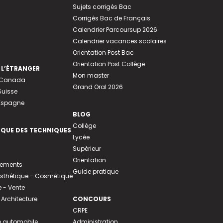
Sujets corrigés Bac
Corrigés Bac de Français
Calendrier Parcoursup 2026
Calendrier vacances scolaires
Orientation Post Bac
Orientation Post Collège
 L’ÉTRANGER
Mon master
u Canada
Grand Oral 2026
Suisse
 Espagne
BLOG
Collège
EQUE DES TECHNIQUES
Lycée
Supérieur
Orientation
tements
Guide pratique
 Esthétique - Cosmétique
- Vente
 Architecture
CONCOURS
CRPE
 automobile
Administration