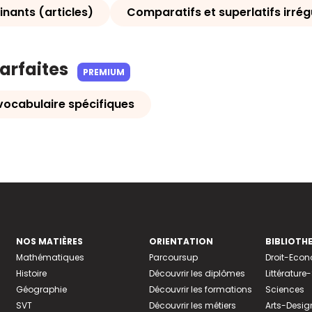
inants (articles)
Comparatifs et superlatifs irrég
parfaites
PREMIUM
vocabulaire spécifiques
NOS MATIÈRES
ORIENTATION
BIBLIOTH
Mathématiques
Parcoursup
Droit-Eco
Histoire
Découvrir les diplômes
Littératur
Géographie
Découvrir les formations
Sciences
SVT
Découvrir les métiers
Arts-Desig