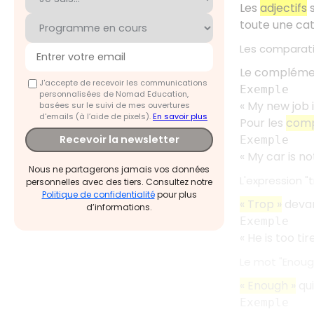
Les
adjectifs
s
toute une c
Les comparati
Le compléme
J'accepte de recevoir les communications
Exemple
personnalisées de Nomad Education,
« My new job 
basées sur le suivi de mes ouvertures
d'emails (à l’aide de pixels).
En savoir plus
Pour les
compa
Recevoir la newsletter
Exemple
« My car is no
Nous ne partagerons jamais vos données
L'expression "
personnelles avec des tiers. Consultez notre
Politique de confidentialité
pour plus
« Trop »
devan
d’informations.
Exemple
« He is too tir
Le mot "Enoug
« Enough »
qui
Exemple