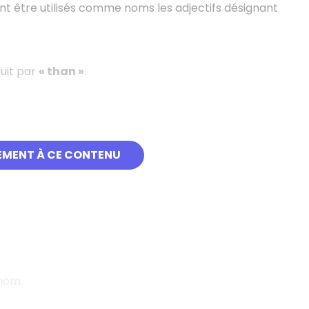
t être utilisés comme noms les adjectifs désignant
duit par
« than »
.
EMENT À CE CONTENU
 nom.