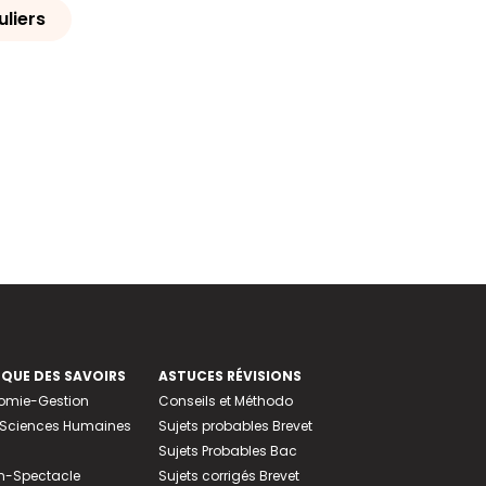
uliers
EQUE DES SAVOIRS
ASTUCES RÉVISIONS
nomie-Gestion
Conseils et Méthodo
e-Sciences Humaines
Sujets probables Brevet
Sujets Probables Bac
n-Spectacle
Sujets corrigés Brevet