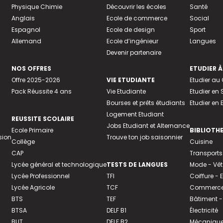
Physique Chimie
Découvrir les écoles
Santé
Anglais
Ecole de commerce
Social
Espagnol
Ecole de design
Sport
Allemand
Ecole d’ingénieur
Langues
Devenir partenaire
NOS OFFRES
ETUDIER À
Offre 2025-2026
VIE ETUDIANTE
Etudier a
Pack Réussite 4 ans
Vie Etudiante
Etudier en 
Bourses et prêts étudiants
Etudier en
Logement Etudiant
REUSSITE SCOLAIRE
Jobs Etudiant et Alternance
Ecole Primaire
BIBLIOTH
sion
Trouve ton job saisonnier
Collège
Cuisine
CAP
Transports
Lycée général et technologique
TESTS DE LANGUES
Mode - Vê
Lycée Professionnel
TFI
Coiffure -
Lycée Agricole
TCF
Commerce 
BTS
TEF
Bâtiment -
BTSA
DELF B1
Électricité
BUT
DELF B2
Mécanique