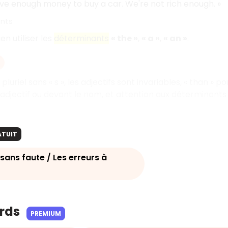
ve enough money to buy a car. We're not rich enough. »
ants
en utiliser les
déterminants
« the »
,
« a »
,
« an »
.
 pluriel sans « s », les adjectifs sont invariables, « than » p
'adjectif ou devant le nom, et attention aux déterminants 
ATUIT
sans faute / Les erreurs à
ards
PREMIUM