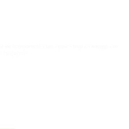
our les comparatifs, « too » pour « trop », « enough » se
« the/a/an ».