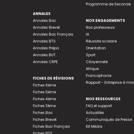
Programme de Seconde
ANNALES
Annales Bac
NOS ENGAGEMENTS
Annales Brevet
Nos professeurs
Annales Bac Français
IA
Annales BTS
Réussite scolaire
Annales Prépa
Orientation
Annales BUT
Sport
Annales CRPE
Citoyenneté
Afrique
Francophonie
FICHES DE RÉVISIONS
Rapport - Entreprise à mis
Fiches 6ème
Fiches 5ème
Fiches 4ème
NOS RESSOURCES
Fiches 3ème
FAQ et support
Fiches Bac
Actualités
Fiches Brevet
Communiqués de Presse
Fiches Bac Français
Kit Média
Fiches BTS