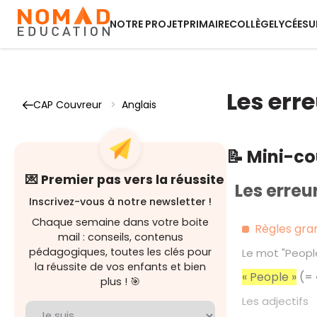
NOTRE PROJET
PRIMAIRE
COLLÈGE
LYCÉE
SU
Les erre
CAP Couvreur
>
Anglais
📝 Mini-c
💌 Premier pas vers la réussite
Les erreur
Inscrivez-vous à notre newsletter !
Chaque semaine dans votre boite
Règles gra
mail : conseils, contenus
pédagogiques, toutes les clés pour
Le mot "Peopl
la réussite de vos enfants et bien
« People »
(= 
plus ! 🎯
Les adjectifs