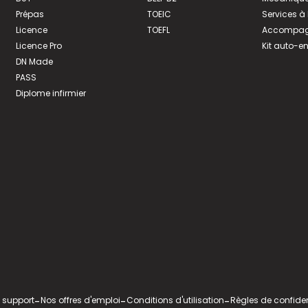
Prépas
TOEIC
Services à
Licence
TOEFL
Accompagn
Licence Pro
Kit auto-e
DN Made
PASS
Diplome infirmier
 support
-
Nos offres d'emploi
-
Conditions d'utilisation
-
Règles de confiden