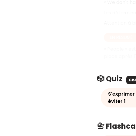
« We don't ha
Les détermin
Attention à bi
EN RÉSUMÉ
« People » est
place après l
🎲 Quiz
GR
S'exprimer 
éviter 1
📇 Flashc