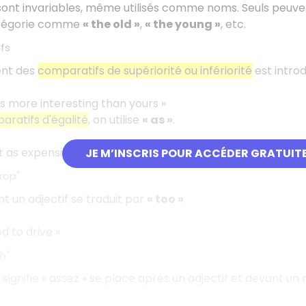
ont invariables, même utilisés comme noms. Seuls peuven
atégorie comme
« the old »
,
« the young »
, etc.
fs
nt des
comparatifs de supériorité ou infériorité
est intro
is more interesting than yours »
ratifs d'égalité
, on utilise
« as »
.
t as expensive as yours »
JE M’INSCRIS POUR ACCÉDER GRATUIT
trop"
t un adjectif se traduit par
« too »
.
ed to drive »
h"
 signifie « assez » se place après un adjectif et devant un