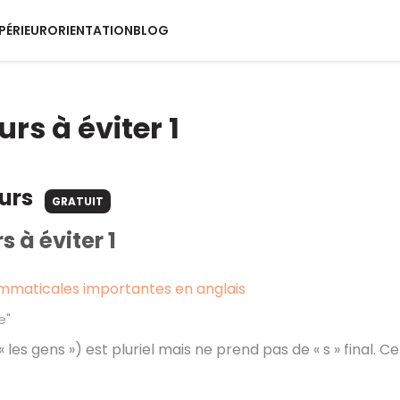
PÉRIEUR
ORIENTATION
BLOG
urs à éviter 1
ours
GRATUIT
s à éviter 1
mmaticales importantes en anglais
e"
« les gens ») est pluriel mais ne prend pas de « s » final.