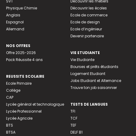
SVT
Découvrir les métiers
Physique Chimie
Découvrir les écoles
Anglais
Ecole de commerce
Espagnol
Ecole de design
Allemand
Ecole d’ingénieur
Devenir partenaire
NOS OFFRES
Offre 2025-2026
VIE ETUDIANTE
Pack Réussite 4 ans
Vie Etudiante
Bourses et prêts étudiants
Logement Etudiant
REUSSITE SCOLAIRE
Jobs Etudiant et Alternance
Ecole Primaire
Trouve ton job saisonnier
Collège
CAP
Lycée général et technologique
TESTS DE LANGUES
Lycée Professionnel
TFI
Lycée Agricole
TCF
BTS
TEF
BTSA
DELF B1