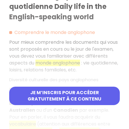
quotidienne Daily life in the
English-speaking world
Comprendre le monde anglophone
Pour mieux comprendre les documents qui vous
sont proposés en cours ou le jour de l'examen,
vous devez vous familiariser avec différents
aspects du
monde anglophone
: vie quotidienne,
loisirs, relations familiales, etc.
Diversité culturelle des pays anglophones
Il est bon de savoir également, dans les grandes
JE M’INSCRIS POUR ACCÉDER
lignes, ce qui distingue le quotidien d'un
GRATUITEMENT À CE CONTENU
Britannique
de celui d'un
Américain
, d'un
Australien
ou d'un
Canadien
par exemple.
Pour en parler, il vous faudra acquérir du
vocabulaire
(attention aux différences entre