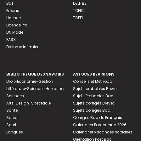
BUT
DELF B2
Prépas
TOEIC
Licence
TOEFL
Licence Pro
DN Made
PASS
Diplome infirmier
BIBLIOTHEQUE DES SAVOIRS
ASTUCES RÉVISIONS
Droit-Economie-Gestion
Conseils et Méthodo
Littérature-Sciences Humaines
Sujets probables Brevet
Sciences
Sujets Probables Bac
Arts-Design-Spectacle
Sujets corrigés Brevet
Santé
Sujets corrigés Bac
Social
Corrigés Bac de Français
Sport
Calendrier Parcoursup 2026
Langues
Calendrier vacances scolaires
Orientation Post Bac