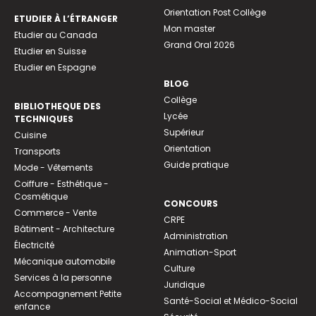
Orientation Post Collège
ETUDIER À L’ÉTRANGER
Mon master
Etudier au Canada
Grand Oral 2026
Etudier en Suisse
Etudier en Espagne
BLOG
Collège
BIBLIOTHEQUE DES
Lycée
TECHNIQUES
Supérieur
Cuisine
Orientation
Transports
Guide pratique
Mode - Vêtements
Coiffure - Esthétique -
Cosmétique
CONCOURS
Commerce - Vente
CRPE
Bâtiment - Architecture
Administration
Électricité
Animation-Sport
Mécanique automobile
Culture
Services à la personne
Juridique
Accompagnement Petite
Santé-Social et Médico-Social
enfance