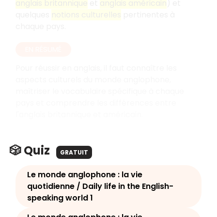
anglais britannique
et
anglais américain
) et
quelques
notions culturelles
pertinentes à
chaque pays.
EN RÉSUMÉ
Pour réussir en anglais, il faut connaître les
aspects culturels du monde anglophone,
maîtriser le vocabulaire spécifique à chaque
pays et comprendre les différences entre
l'anglais britannique et américain.
🎲 Quiz
GRATUIT
Le monde anglophone : la vie
quotidienne / Daily life in the English-
speaking world 1