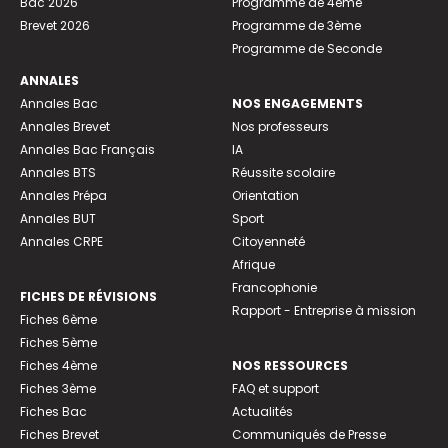
Bac 2026
Programme de 4ème
Brevet 2026
Programme de 3ème
Programme de Seconde
ANNALES
Annales Bac
NOS ENGAGEMENTS
Annales Brevet
Nos professeurs
Annales Bac Français
IA
Annales BTS
Réussite scolaire
Annales Prépa
Orientation
Annales BUT
Sport
Annales CRPE
Citoyenneté
Afrique
Francophonie
FICHES DE RÉVISIONS
Rapport - Entreprise à mission
Fiches 6ème
Fiches 5ème
Fiches 4ème
NOS RESSOURCES
Fiches 3ème
FAQ et support
Fiches Bac
Actualités
Fiches Brevet
Communiqués de Presse