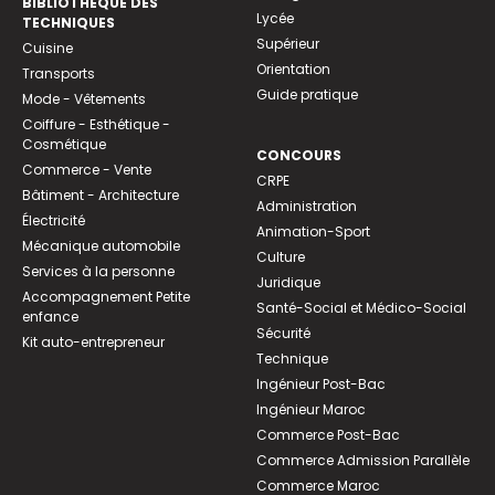
BIBLIOTHEQUE DES
Lycée
TECHNIQUES
Supérieur
Cuisine
Orientation
Transports
Guide pratique
Mode - Vêtements
Coiffure - Esthétique -
Cosmétique
CONCOURS
Commerce - Vente
CRPE
Bâtiment - Architecture
Administration
Électricité
Animation-Sport
Mécanique automobile
Culture
Services à la personne
Juridique
Accompagnement Petite
Santé-Social et Médico-Social
enfance
Sécurité
Kit auto-entrepreneur
Technique
Ingénieur Post-Bac
Ingénieur Maroc
Commerce Post-Bac
Commerce Admission Parallèle
Commerce Maroc