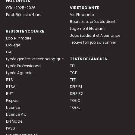
NOS OFFRES
Offre 2025-2026
VIE ETUDIANTE
Pack Réussite 4 ans
Vie Etudiante
Bourses et prêts étudiants
Logement Etudiant
REUSSITE SCOLAIRE
Jobs Etudiant et Alternance
Ecole Primaire
Trouve ton job saisonnier
Collège
CAP
Lycée général et technologique
TESTS DE LANGUES
Lycée Professionnel
TFI
Lycée Agricole
TCF
BTS
TEF
BTSA
DELF B1
BUT
DELF B2
Prépas
TOEIC
Licence
TOEFL
Licence Pro
DN Made
PASS