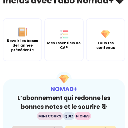
Inclus avec l'abo Nomad+ 💎
Revoir les bases
Mes Essentiels de
Tous tes
de l'année
CAP
contenus
précédente
NOMAD+
L’abonnement qui redonne les
bonnes notes et le sourire 🎯
MINI COURS
QUIZ
FICHES