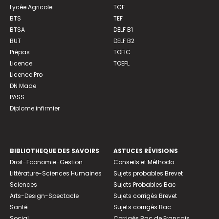
Lycée Agricole
TCF
BTS
TEF
BTSA
DELF B1
BUT
DELF B2
Prépas
TOEIC
Licence
TOEFL
Licence Pro
DN Made
PASS
Diplome infirmier
BIBLIOTHEQUE DES SAVOIRS
ASTUCES RÉVISIONS
Droit-Economie-Gestion
Conseils et Méthodo
Littérature-Sciences Humaines
Sujets probables Brevet
Sciences
Sujets Probables Bac
Arts-Design-Spectacle
Sujets corrigés Brevet
Santé
Sujets corrigés Bac
Social
Corrigés Bac de Français