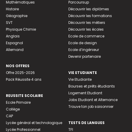
Mathématiques
Parcoursup
Histoire
Découvrir les diplômes
Géographie
Découvrir les formations
SVT
Découvrir les métiers
Physique Chimie
Découvrir les écoles
Anglais
Ecole de commerce
Espagnol
Ecole de design
Allemand
Ecole d’ingénieur
Devenir partenaire
NOS OFFRES
Offre 2025-2026
VIE ETUDIANTE
Pack Réussite 4 ans
Vie Etudiante
Bourses et prêts étudiants
Logement Etudiant
REUSSITE SCOLAIRE
Jobs Etudiant et Alternance
Ecole Primaire
Trouve ton job saisonnier
Collège
CAP
Lycée général et technologique
TESTS DE LANGUES
Lycée Professionnel
TFI