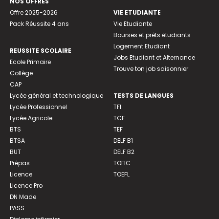
NOS OFFRES
Offre 2025-2026
VIE ETUDIANTE
Pack Réussite 4 ans
Vie Etudiante
Bourses et prêts étudiants
Logement Etudiant
REUSSITE SCOLAIRE
Jobs Etudiant et Alternance
Ecole Primaire
Trouve ton job saisonnier
Collège
CAP
Lycée général et technologique
TESTS DE LANGUES
Lycée Professionnel
TFI
Lycée Agricole
TCF
BTS
TEF
BTSA
DELF B1
BUT
DELF B2
Prépas
TOEIC
Licence
TOEFL
Licence Pro
DN Made
PASS