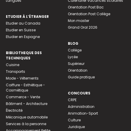
Langues
Calendrier vacances scolaires
Orientation Post Bac
Orientation Post Collège
ETUDIER À L’ÉTRANGER
Mon master
Etudier au Canada
Grand Oral 2026
Etudier en Suisse
Etudier en Espagne
BLOG
Collège
BIBLIOTHEQUE DES
Lycée
TECHNIQUES
Supérieur
Cuisine
Orientation
Transports
Guide pratique
Mode - Vêtements
Coiffure - Esthétique -
Cosmétique
CONCOURS
Commerce - Vente
CRPE
Bâtiment - Architecture
Administration
Électricité
Animation-Sport
Mécanique automobile
Culture
Services à la personne
Juridique
Accompagnement Petite