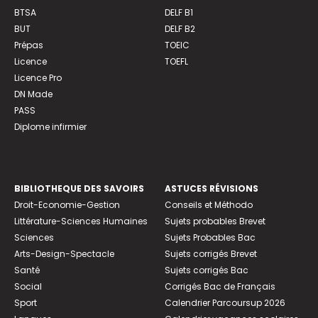
BTSA
DELF B1
BUT
DELF B2
Prépas
TOEIC
Licence
TOEFL
Licence Pro
DN Made
PASS
Diplome infirmier
BIBLIOTHEQUE DES SAVOIRS
ASTUCES RÉVISIONS
Droit-Economie-Gestion
Conseils et Méthodo
Littérature-Sciences Humaines
Sujets probables Brevet
Sciences
Sujets Probables Bac
Arts-Design-Spectacle
Sujets corrigés Brevet
Santé
Sujets corrigés Bac
Social
Corrigés Bac de Français
Sport
Calendrier Parcoursup 2026