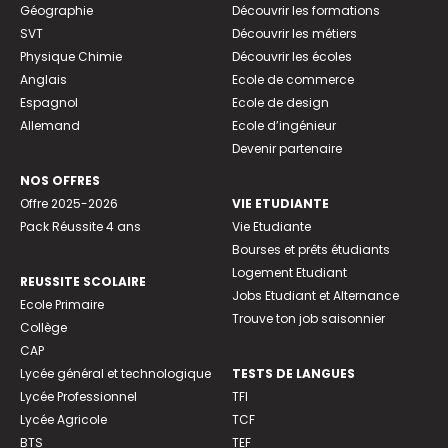
Géographie
Découvrir les formations
SVT
Découvrir les métiers
Physique Chimie
Découvrir les écoles
Anglais
Ecole de commerce
Espagnol
Ecole de design
Allemand
Ecole d’ingénieur
Devenir partenaire
NOS OFFRES
Offre 2025-2026
VIE ETUDIANTE
Pack Réussite 4 ans
Vie Etudiante
Bourses et prêts étudiants
Logement Etudiant
REUSSITE SCOLAIRE
Jobs Etudiant et Alternance
Ecole Primaire
Trouve ton job saisonnier
Collège
CAP
Lycée général et technologique
TESTS DE LANGUES
Lycée Professionnel
TFI
Lycée Agricole
TCF
BTS
TEF