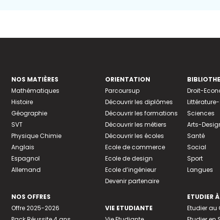
NOS MATIÈRES
ORIENTATION
BIBLIOTH
Mathématiques
Parcoursup
Droit-Eco
Histoire
Découvrir les diplômes
Littératur
Géographie
Découvrir les formations
Sciences
SVT
Découvrir les métiers
Arts-Desig
Physique Chimie
Découvrir les écoles
Santé
Anglais
Ecole de commerce
Social
Espagnol
Ecole de design
Sport
Allemand
Ecole d’ingénieur
Langues
Devenir partenaire
NOS OFFRES
ETUDIER À
Offre 2025-2026
VIE ETUDIANTE
Etudier a
Pack Réussite 4 ans
Vie Etudiante
Etudier en 