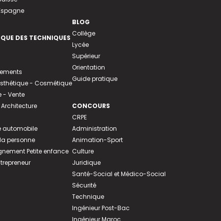
 Espagne
BLOG
Collège
EQUE DES TECHNIQUES
Lycée
Supérieur
Orientation
tements
Guide pratique
 Esthétique - Cosmétique
- Vente
 Architecture
CONCOURS
CRPE
 automobile
Administration
 la personne
Animation-Sport
ement Petite enfance
Culture
ntrepreneur
Juridique
Santé-Social et Médico-Social
Sécurité
Technique
Ingénieur Post-Bac
Ingénieur Maroc