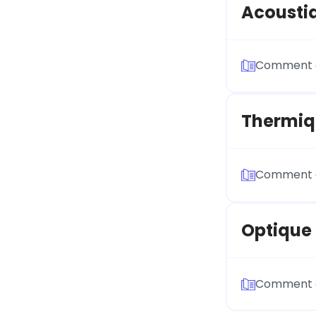
Acousti
Comment ca
Thermiq
Comment ca
Optique
Comment ca