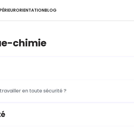
PÉRIEUR
ORIENTATION
BLOG
ue-chimie
availler en toute sécurité ?
té