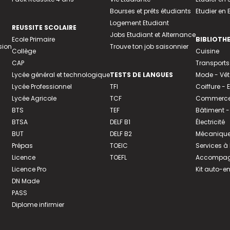
Bourses et prêts étudiants
Etudier en
Logement Etudiant
REUSSITE SCOLAIRE
Jobs Etudiant et Alternance
Ecole Primaire
BIBLIOTH
sion
Trouve ton job saisonnier
Collège
Cuisine
CAP
Transports
Lycée général et technologique
TESTS DE LANGUES
Mode - Vê
Lycée Professionnel
TFI
Coiffure -
Lycée Agricole
TCF
Commerce 
BTS
TEF
Bâtiment -
BTSA
DELF B1
Électricité
BUT
DELF B2
Mécanique
Prépas
TOEIC
Services à
Licence
TOEFL
Accompagn
Licence Pro
Kit auto-e
DN Made
PASS
Diplome infirmier