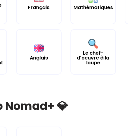
e
Français
Mathématiques
Le chef-
Anglais
d'oeuvre à la
nt
loupe
bo Nomad+ 💎