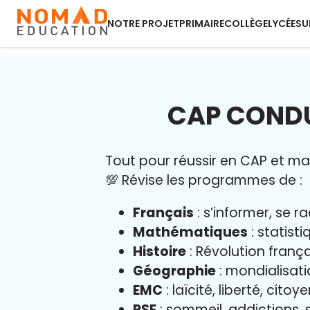
NOTRE PROJET
PRIMAIRE
COLLÈGE
LYCÉE
SU
CAP CONDU
Tout pour réussir en CAP et maît
💯 Révise les programmes de :
Français
: s’informer, se r
Mathématiques
: statist
Histoire
: Révolution franç
Géographie
: mondialisati
EMC
: laïcité, liberté, cito
PSE
: sommeil, addictions, s