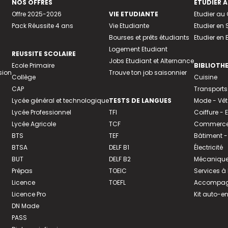
NOS OFFRES
ETUDIER À
Offre 2025-2026
VIE ETUDIANTE
Etudier a
Pack Réussite 4 ans
Vie Etudiante
Etudier en 
Bourses et prêts étudiants
Etudier en
Logement Etudiant
REUSSITE SCOLAIRE
Jobs Etudiant et Alternance
Ecole Primaire
BIBLIOTH
sion
Trouve ton job saisonnier
Collège
Cuisine
CAP
Transports
Lycée général et technologique
TESTS DE LANGUES
Mode - Vê
Lycée Professionnel
TFI
Coiffure -
Lycée Agricole
TCF
Commerce 
BTS
TEF
Bâtiment -
BTSA
DELF B1
Électricité
BUT
DELF B2
Mécanique
Prépas
TOEIC
Services à
Licence
TOEFL
Accompagn
Licence Pro
Kit auto-e
DN Made
PASS