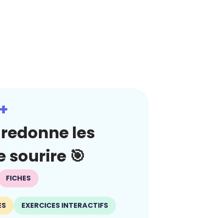
+
redonne les
 sourire 🎯
FICHES
ES
EXERCICES INTERACTIFS