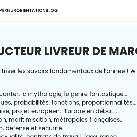
PÉRIEUR
ORIENTATION
BLOG
CTEUR LIVREUR DE MA
riser l
es savoirs fondamentaux de l’année
!
🔥
aconter, la mythologie, le genre fantastique…
iques, probabilités, fonctions, proportionnalités…
aise, projet européen, l’Europe en débat…
on, maritimisation, métropoles françaises…
yen, défense et sécurité…
exualité, contrats de travail, l’assurance…