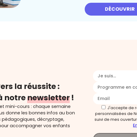
DÉCOUVRIR
Je suis...
ers la réussite :
Programme en c
à notre
newsletter
!
 et mini-cours : chaque semaine
J'accepte de 
ous donne les bonnes infos au bon
personnalisées de N
s pédagogiques, décryptage,
suivi de mes ouverture
En
és pour accompagner vos enfants