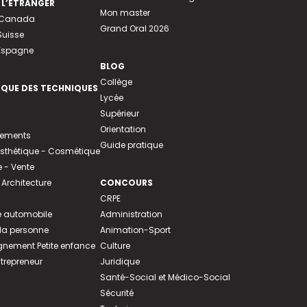
 L’ÉTRANGER
Mon master
u Canada
Grand Oral 2026
Suisse
 Espagne
BLOG
Collège
EQUE DES TECHNIQUES
Lycée
Supérieur
Orientation
tements
Guide pratique
 Esthétique - Cosmétique
- Vente
 Architecture
CONCOURS
CRPE
 automobile
Administration
 la personne
Animation-Sport
ement Petite enfance
Culture
ntrepreneur
Juridique
Santé-Social et Médico-Social
Sécurité