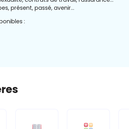
bes, présent, passé, avenir…
onibles :
ères