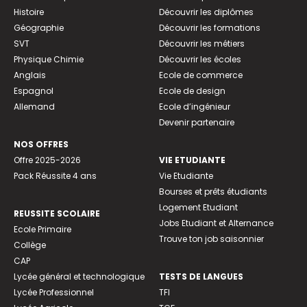
Histoire
Découvrir les diplômes
Géographie
Découvrir les formations
SVT
Découvrir les métiers
Physique Chimie
Découvrir les écoles
Anglais
Ecole de commerce
Espagnol
Ecole de design
Allemand
Ecole d’ingénieur
Devenir partenaire
NOS OFFRES
Offre 2025-2026
VIE ETUDIANTE
Pack Réussite 4 ans
Vie Etudiante
Bourses et prêts étudiants
Logement Etudiant
REUSSITE SCOLAIRE
Jobs Etudiant et Alternance
Ecole Primaire
Trouve ton job saisonnier
Collège
CAP
Lycée général et technologique
TESTS DE LANGUES
Lycée Professionnel
TFI