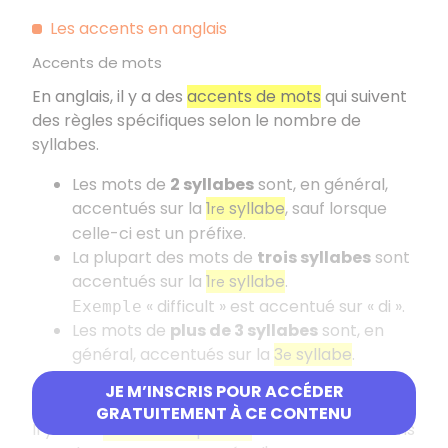
Les accents en anglais
Accents de mots
En anglais, il y a des
accents de mots
qui suivent
des règles spécifiques selon le nombre de
syllabes.
Les mots de
2 syllabes
sont, en général,
accentués sur la
1
syllabe
, sauf lorsque
re
celle-ci est un préfixe.
La plupart des mots de
trois syllabes
sont
accentués sur la
1
syllabe
.
re
« difficult » est accentué sur « di ».
Exemple
Les mots de
plus de 3 syllabes
sont, en
général, accentués sur la
3
syllabe
.
e
JE M’INSCRIS POUR ACCÉDER
Accents de phrase
GRATUITEMENT À CE CONTENU
Il y a des
accents de phrase
: certains mots dans