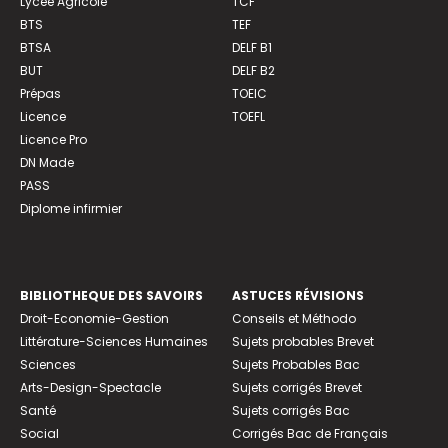
Lycée Agricole
TCF
BTS
TEF
BTSA
DELF B1
BUT
DELF B2
Prépas
TOEIC
Licence
TOEFL
Licence Pro
DN Made
PASS
Diplome infirmier
BIBLIOTHEQUE DES SAVOIRS
ASTUCES RÉVISIONS
Droit-Economie-Gestion
Conseils et Méthodo
Littérature-Sciences Humaines
Sujets probables Brevet
Sciences
Sujets Probables Bac
Arts-Design-Spectacle
Sujets corrigés Brevet
Santé
Sujets corrigés Bac
Social
Corrigés Bac de Français