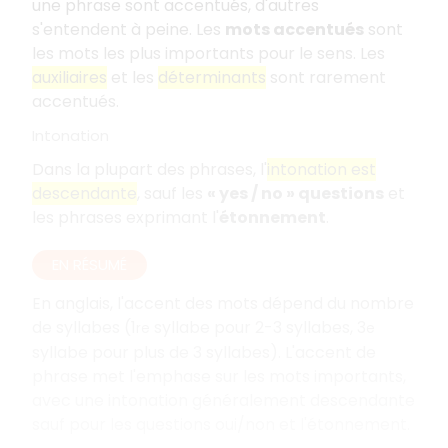
une phrase sont accentués, d'autres
s'entendent à peine. Les
mots accentués
sont
les mots les plus importants pour le sens. Les
auxiliaires
et les
déterminants
sont rarement
accentués.
Intonation
Dans la plupart des phrases, l'
intonation est
descendante
, sauf les
« yes / no » questions
et
les phrases exprimant l'
étonnement
.
EN RÉSUMÉ
En anglais, l'accent des mots dépend du nombre
de syllabes (1
syllabe pour 2-3 syllabes, 3
re
e
syllabe pour plus de 3 syllabes). L'accent de
phrase met l'emphase sur les mots importants,
avec une intonation généralement descendante
sauf pour les questions oui/non et l'étonnement.