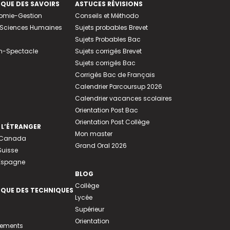
EQUE DES SAVOIRS
ASTUCES RÉVISIONS
nomie-Gestion
Conseils et Méthodo
e-Sciences Humaines
Sujets probables Brevet
Sujets Probables Bac
n-Spectacle
Sujets corrigés Brevet
Sujets corrigés Bac
Corrigés Bac de Français
Calendrier Parcoursup 2026
Calendrier vacances scolaires
Orientation Post Bac
Orientation Post Collège
 L’ÉTRANGER
Mon master
u Canada
Grand Oral 2026
Suisse
 Espagne
BLOG
Collège
EQUE DES TECHNIQUES
Lycée
Supérieur
Orientation
tements