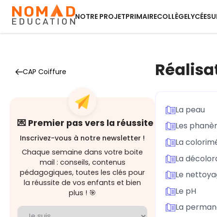
NOTRE PROJET
PRIMAIRE
COLLÈGE
LYCÉE
SU
Réalisa
CAP Coiffure
La peau
💌 Premier pas vers la réussite
Les phanè
Inscrivez-vous à notre newsletter !
La colorim
Chaque semaine dans votre boite
La décolor
mail : conseils, contenus
pédagogiques, toutes les clés pour
Le nettoy
la réussite de vos enfants et bien
Le pH
plus ! 🎯
La perman