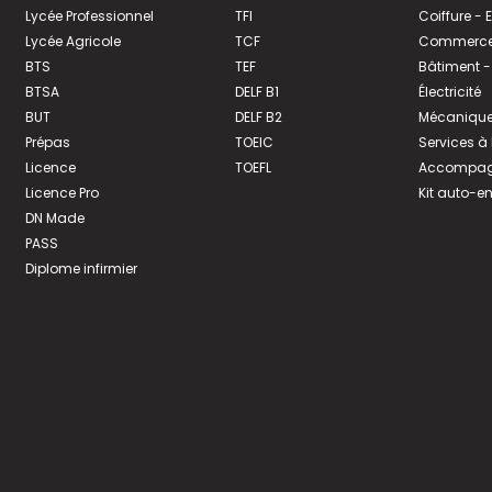
Lycée Professionnel
TFI
Coiffure -
Lycée Agricole
TCF
Commerce 
BTS
TEF
Bâtiment -
BTSA
DELF B1
Électricité
BUT
DELF B2
Mécanique
Prépas
TOEIC
Services à
Licence
TOEFL
Accompagn
Licence Pro
Kit auto-e
DN Made
PASS
Diplome infirmier