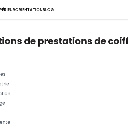
PÉRIEUR
ORIENTATION
BLOG
tions de prestations de coif
res
étrie
ation
age
ente