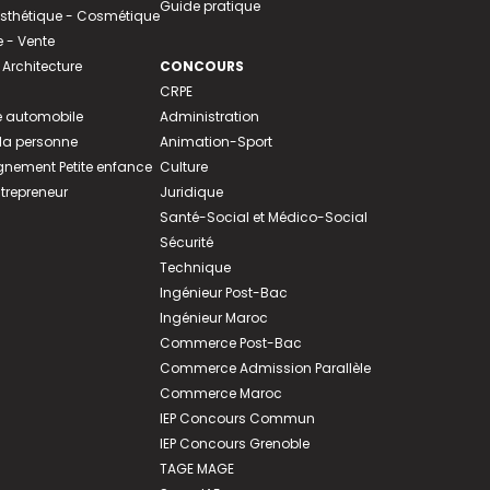
Guide pratique
 Esthétique - Cosmétique
- Vente
 Architecture
CONCOURS
CRPE
 automobile
Administration
 la personne
Animation-Sport
ement Petite enfance
Culture
ntrepreneur
Juridique
Santé-Social et Médico-Social
Sécurité
Technique
Ingénieur Post-Bac
Ingénieur Maroc
Commerce Post-Bac
Commerce Admission Parallèle
Commerce Maroc
IEP Concours Commun
IEP Concours Grenoble
TAGE MAGE