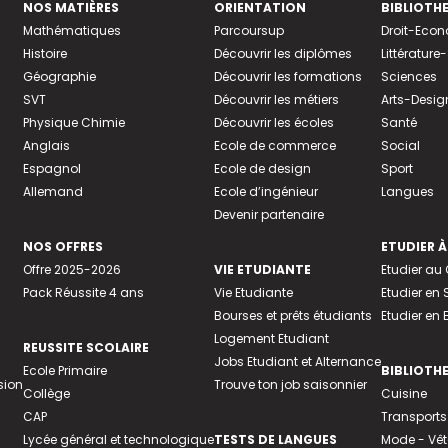
NOS MATIÈRES
ORIENTATION
BIBLIOTH
Mathématiques
Parcoursup
Droit-Eco
Histoire
Découvrir les diplômes
Littératur
Géographie
Découvrir les formations
Sciences
SVT
Découvrir les métiers
Arts-Desig
Physique Chimie
Découvrir les écoles
Santé
Anglais
Ecole de commerce
Social
Espagnol
Ecole de design
Sport
Allemand
Ecole d’ingénieur
Langues
Devenir partenaire
NOS OFFRES
ETUDIER À
Offre 2025-2026
VIE ETUDIANTE
Etudier a
Pack Réussite 4 ans
Vie Etudiante
Etudier en 
Bourses et prêts étudiants
Etudier en
Logement Etudiant
REUSSITE SCOLAIRE
Jobs Etudiant et Alternance
Ecole Primaire
BIBLIOTH
sion
Trouve ton job saisonnier
Collège
Cuisine
CAP
Transports
Lycée général et technologique
TESTS DE LANGUES
Mode - Vê