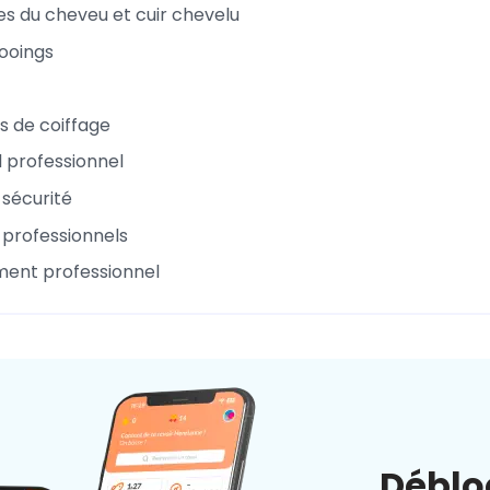
es du cheveu et cuir chevelu
ooings
s de coiffage
l professionnel
 sécurité
 professionnels
ent professionnel
Déblo