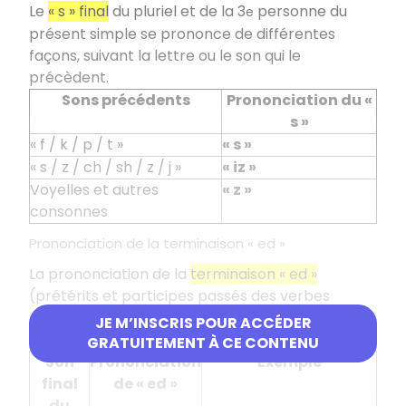
Le
« s » final
du pluriel et de la 3
personne du
e
présent simple se prononce de différentes
façons, suivant la lettre ou le son qui le
précèdent.
Sons précédents
Prononciation du «
s »
« f / k / p / t »
« s »
« s / z / ch / sh / z / j »
« iz »
Voyelles et autres
« z »
consonnes
Prononciation de la terminaison « ed »
La prononciation de la
terminaison « ed »
(prétérits et participes passés des verbes
réguliers) dépend également du son final qui la
JE M’INSCRIS POUR ACCÉDER
précède.
GRATUITEMENT À CE CONTENU
Son
Prononciation
Exemple
final
de « ed »
du