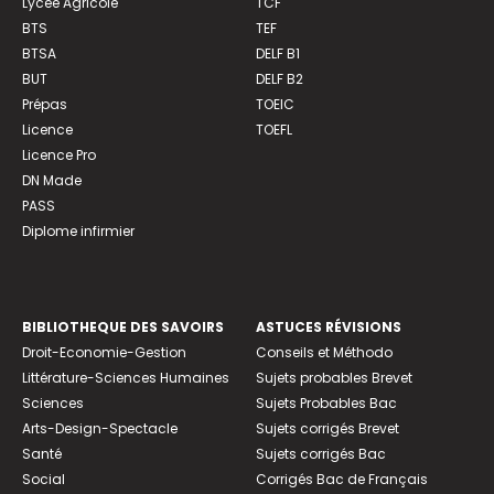
Lycée Agricole
TCF
BTS
TEF
BTSA
DELF B1
BUT
DELF B2
Prépas
TOEIC
Licence
TOEFL
Licence Pro
DN Made
PASS
Diplome infirmier
BIBLIOTHEQUE DES SAVOIRS
ASTUCES RÉVISIONS
Droit-Economie-Gestion
Conseils et Méthodo
Littérature-Sciences Humaines
Sujets probables Brevet
Sciences
Sujets Probables Bac
Arts-Design-Spectacle
Sujets corrigés Brevet
Santé
Sujets corrigés Bac
Social
Corrigés Bac de Français