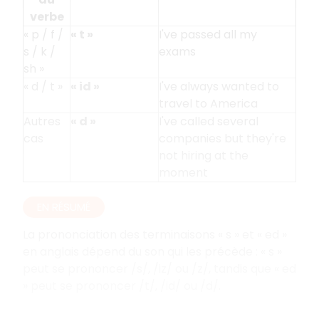
verbe
« p / f /
« t »
I've passed all my
s / k /
exams
sh »
« d / t »
« id »
I've always wanted to
travel to America
Autres
« d »
I've called several
cas
companies but they're
not hiring at the
moment
EN RÉSUMÉ
La prononciation des terminaisons « s » et « ed »
en anglais dépend du son qui les précède : « s »
peut se prononcer /s/, /iz/ ou /z/, tandis que « ed
» peut se prononcer /t/, /id/ ou /d/.