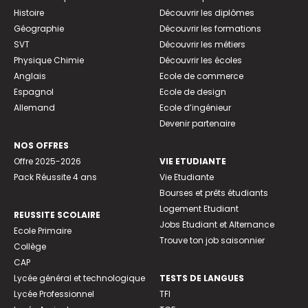
Histoire
Découvrir les diplômes
Géographie
Découvrir les formations
SVT
Découvrir les métiers
Physique Chimie
Découvrir les écoles
Anglais
Ecole de commerce
Espagnol
Ecole de design
Allemand
Ecole d’ingénieur
Devenir partenaire
NOS OFFRES
Offre 2025-2026
VIE ETUDIANTE
Pack Réussite 4 ans
Vie Etudiante
Bourses et prêts étudiants
Logement Etudiant
REUSSITE SCOLAIRE
Jobs Etudiant et Alternance
Ecole Primaire
Trouve ton job saisonnier
Collège
CAP
Lycée général et technologique
TESTS DE LANGUES
Lycée Professionnel
TFI