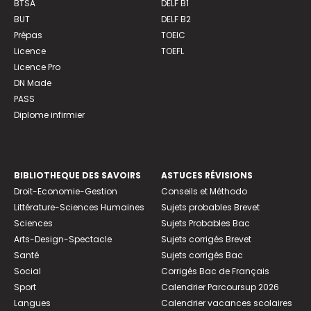
BTSA
DELF B1
BUT
DELF B2
Prépas
TOEIC
Licence
TOEFL
Licence Pro
DN Made
PASS
Diplome infirmier
BIBLIOTHEQUE DES SAVOIRS
ASTUCES RÉVISIONS
Droit-Economie-Gestion
Conseils et Méthodo
Littérature-Sciences Humaines
Sujets probables Brevet
Sciences
Sujets Probables Bac
Arts-Design-Spectacle
Sujets corrigés Brevet
Santé
Sujets corrigés Bac
Social
Corrigés Bac de Français
Sport
Calendrier Parcoursup 2026
Langues
Calendrier vacances scolaires