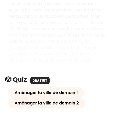
socio-spatiales au sein des villes françaises.
Aujourd’hui, les villes poursuivent cet effort de
réhabilitation des quartiers défavorisés, mais
cette politique est mise au service d’un objectif
plus large : favoriser un développement durable.
A ce titre, les villes sont soucieuses de limiter les
pollutions, de réduire leur consommation
d’énergie et de faciliter les mobilités vertes
(transports en commun, vélo…) tout en
désenclavant les quartiers marginalisés.
🎲 Quiz
GRATUIT
Aménager la ville de demain 1
Aménager la ville de demain 2