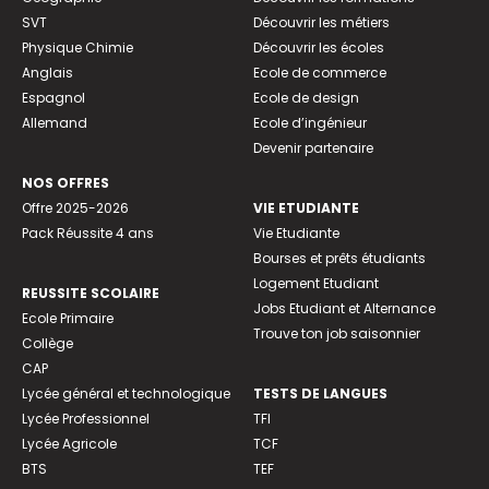
SVT
Découvrir les métiers
Physique Chimie
Découvrir les écoles
Anglais
Ecole de commerce
Espagnol
Ecole de design
Allemand
Ecole d’ingénieur
Devenir partenaire
NOS OFFRES
Offre 2025-2026
VIE ETUDIANTE
Pack Réussite 4 ans
Vie Etudiante
Bourses et prêts étudiants
Logement Etudiant
REUSSITE SCOLAIRE
Jobs Etudiant et Alternance
Ecole Primaire
Trouve ton job saisonnier
Collège
CAP
Lycée général et technologique
TESTS DE LANGUES
Lycée Professionnel
TFI
Lycée Agricole
TCF
BTS
TEF