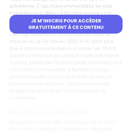
urbanisme…). Les intercommunalités les plus
intégrées sont dites « à fiscalité propre » car
elles perçoivent une partie des impôts locaux
JE M’INSCRIS POUR ACCÉDER
pour financer leur action.
GRATUITEMENT À CE CONTENU
Ces regroupements sont un succès dans la
mesure où, au 1er janvier 2020, il ne reste plus
que 4 communes isolées en France. Les 35 412
autres communes ont adhéré à une métropole
à statut particulier (la métropole lyonnaise) ou à
1 254 intercommunalités à fiscalité propre,
parmi lesquelles on trouve 21 métropoles, 14
communautés urbaines, 222 communautés
d’agglomération et 997 communautés de
communes.
3. Aménager des villes durables
Depuis les années 1980, la politique de la ville a
été mise en place pour réduire les inégalités