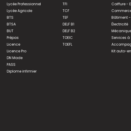
Lycée Professionnel
TFI
Coiffure -
Lycée Agricole
TCF
Commerce 
BTS
TEF
Bâtiment -
BTSA
DELF B1
Électricité
BUT
DELF B2
Mécanique
Prépas
TOEIC
Services à
Licence
TOEFL
Accompagn
Licence Pro
Kit auto-e
DN Made
PASS
Diplome infirmier