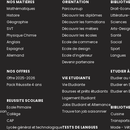
NOS MATIÈRES
ORIENTATION
BIBLIOTH
Mathématiques
Parcoursup
Droit-Eco
Histoire
Découvrir les diplômes
Littératur
Géographie
Découvrir les formations
Sciences
SVT
Découvrir les métiers
Arts-Desig
Physique Chimie
Découvrir les écoles
Santé
Anglais
Ecole de commerce
Social
Espagnol
Ecole de design
Sport
Allemand
Ecole d’ingénieur
Langues
Devenir partenaire
NOS OFFRES
ETUDIER À
Offre 2025-2026
VIE ETUDIANTE
Etudier a
Pack Réussite 4 ans
Vie Etudiante
Etudier en 
Bourses et prêts étudiants
Etudier en
Logement Etudiant
REUSSITE SCOLAIRE
Jobs Etudiant et Alternance
Ecole Primaire
BIBLIOTH
sion
Trouve ton job saisonnier
Collège
Cuisine
CAP
Transports
Lycée général et technologique
TESTS DE LANGUES
Mode - Vê