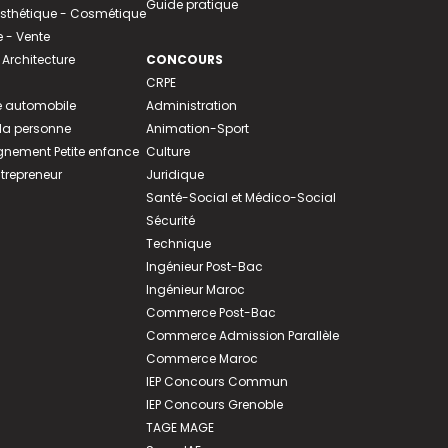
Guide pratique
 Esthétique - Cosmétique
- Vente
 Architecture
CONCOURS
CRPE
 automobile
Administration
 la personne
Animation-Sport
ement Petite enfance
Culture
ntrepreneur
Juridique
Santé-Social et Médico-Social
Sécurité
Technique
Ingénieur Post-Bac
Ingénieur Maroc
Commerce Post-Bac
Commerce Admission Parallèle
Commerce Maroc
IEP Concours Commun
IEP Concours Grenoble
TAGE MAGE