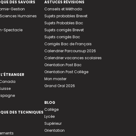
EQUE DES SAVOIRS
ASTUCES RÉVISIONS
nomie-Gestion
Conseils et Méthodo
e-Sciences Humaines
Sujets probables Brevet
Sujets Probables Bac
n-Spectacle
Sujets corrigés Brevet
Sujets corrigés Bac
Corrigés Bac de Français
Calendrier Parcoursup 2026
Calendrier vacances scolaires
Orientation Post Bac
Orientation Post Collège
 L’ÉTRANGER
Mon master
u Canada
Grand Oral 2026
Suisse
 Espagne
BLOG
Collège
EQUE DES TECHNIQUES
Lycée
Supérieur
Orientation
tements