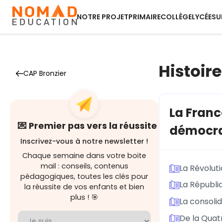
NOTRE PROJET
PRIMAIRE
COLLÈGE
LYCÉE
SU
Histoire
CAP Bronzier
La Franc
💌 Premier pas vers la réussite
démocra
Inscrivez-vous à notre newsletter !
Chaque semaine dans votre boite
mail : conseils, contenus
La Révoluti
pédagogiques, toutes les clés pour
La Républi
la réussite de vos enfants et bien
plus ! 🎯
La consoli
De la Quat