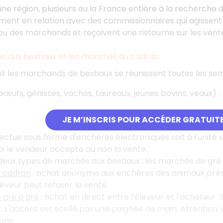
 une région, plusieurs ou la France entière à la recherche d
ement en relation avec des commissionnaires qui agissen
u des marchands et reçoivent une ristourne sur les ventes 
s aux bestiaux et les marchés au cadran
et les marchands de bestiaux se réunissent toutes les se
bœufs, génisses, vaches, taureaux, jeunes bovins, veaux) ;
JE M’INSCRIS POUR ACCÉDER GRATUIT
fectue sous forme d'enchères électroniques soit à l'unité 
uoi le vendeur accepte ou non la vente.
deux types de marchés aux bestiaux : les marchés de gré
 cadran
: achat anonyme aux enchères des animaux présen
leveur peut refuser la vente.
 gré à gré
: achat en direct entre l'éleveur et l'acheteur. 
 L'accord est scellé par une poignée de main. Attention, 
ons.