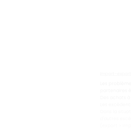
Import-expor
Les problème
partenaires é
Des achats à 
Les excédent
Dans la situa
d'autres excé
(export > imp