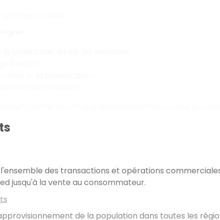
 : artisans et GMS
tégrer :
à la production ou sur les marchés ;
ge à façon ;
ration et la présentation ;
t aux consommateurs.
nement se fait plutôt auprès des abattoirs ou des grossis
ts
t l'ensemble des transactions et opérations commerciales
pied jusqu'à la vente au consommateur.
its
l'approvisionnement de la population dans toutes les ré