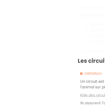
Détaillants
Ils peuvent in
l'achat 
l'abatta
la prépa
le débi
L'approvision
Les circui
Définition
Un circuit es
l'animal sur 
Rôle des circu
Ils assurent 