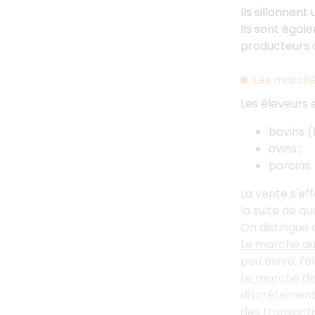
Ils sillonnent
Ils sont égal
producteurs o
Les marché
Les éleveurs 
bovins (
ovins ;
porcins.
La vente s'ef
la suite de q
On distingue 
Le marché au
peu élevé, l'é
Le marché de
discrètement.
des transacti