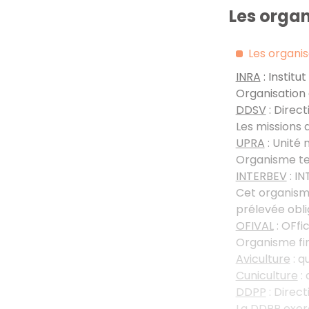
Les organ
Les organis
INRA
: Instit
Organisation 
DDSV
: Direc
Les missions 
UPRA
: Unité 
Organisme tec
INTERBEV
: IN
Cet organisme
prélevée obli
OFIVAL
: OFfi
Organisme fi
Aviculture
: q
Cuniculture
: 
DDPP
: Direc
La DDPP exerc