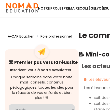
NOTRE PROJET
PRIMAIRE
COLLÈGE
LYCÉE
SU
Le comm
CAP Boucher
>
Pôle professionnel
📝 Mini-c
💌 Premier pas vers la réussite
Les acteu
Inscrivez-vous à notre newsletter !
Chaque semaine dans votre boite
Les éleveur
mail : conseils, contenus
pédagogiques, toutes les clés pour
Les éleveurs 
la réussite de vos enfants et bien
soit des
plus ! 🎯
soit des
stade c