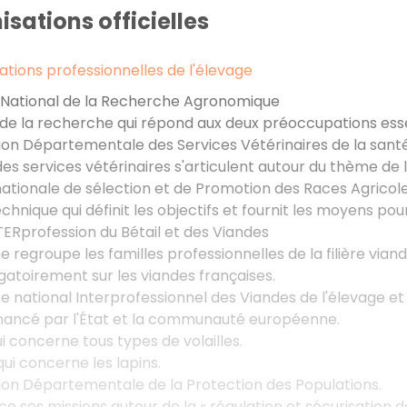
isations officielles
ations professionnelles de l'élevage
ut National de la Recherche Agronomique
de la recherche qui répond aux deux préoccupations essenti
tion Départementale des Services Vétérinaires de la santé
des services vétérinaires s'articulent autour du thème de
nationale de sélection et de Promotion des Races Agricol
hnique qui définit les objectifs et fournit les moyens pou
TERprofession du Bétail et des Viandes
 regroupe les familles professionnelles de la filière vian
gatoirement sur les viandes françaises.
ce national Interprofessionnel des Viandes de l'élevage et 
nancé par l'État et la communauté européenne.
ui concerne tous types de volailles.
qui concerne les lapins.
tion Départementale de la Protection des Populations.
e ses missions autour de la « régulation et sécurisation d