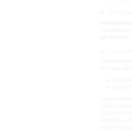
Les abatte
Les activités
Les abattoirs
Les abattoirs 
Les grossis
Le commerce d
en raison des 
Les gross
Les cent
Les grossiste
abattoirs éta
Ils sont parf
opérations d'
Les centrale