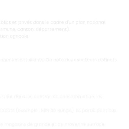
lics et privés dans le cadre d'un plan national.
(commune, canton, département).
tion agricole.
ner les détaillants. On note deux secteurs distincts
surtout dans les centres de consommation, les
abats (exemple : MIN de Rungis). Ils participent aux
les magasins de grande et de moyenne surface.