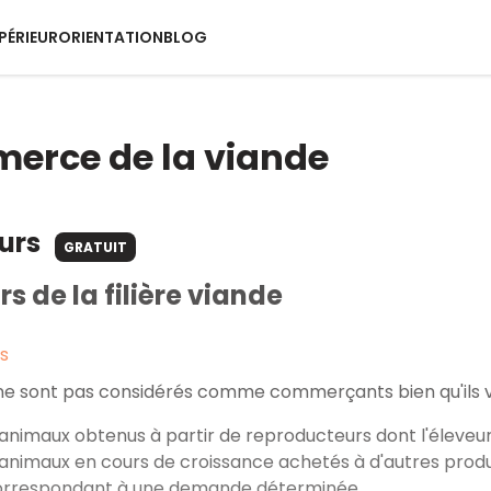
PÉRIEUR
ORIENTATION
BLOG
erce de la viande
ours
GRATUIT
rs de la filière viande
s
ne sont pas considérés comme commerçants bien qu'ils ve
 animaux obtenus à partir de reproducteurs dont l'éleveur
 animaux en cours de croissance achetés à d'autres produc
orrespondant à une demande déterminée.