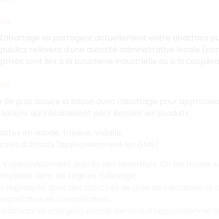
urs
 d'abattage se partagent actuellement entre abattoirs pub
 publics relèvent d'une autorité administrative locale 
privés sont liés à la boucherie industrielle ou à la coopéra
tes
e gros assure la liaison avec l'abattage pour approvision
liaisons qui s'établissent pour écouler les produits :
istes en viande, triperie, volaille.
rales d'achats (approvisionnent les GMS).
s s'approvisionnent auprès des abatteurs. On les trouve 
nt plutôt dans les régions d'élevage.
ois regroupés dans des marchés de gros de carcasses et d'
importation et d'exportation.
s d'achats se chargent principalement d'approvisionner 