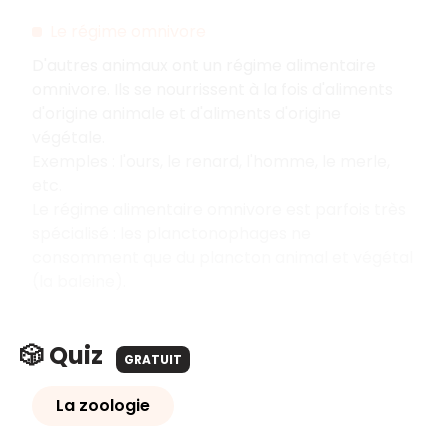
Le régime omnivore
D'autres animaux ont un régime alimentaire
omnivore. Ils se nourrissent à la fois d'aliments
d'origine animale et d'aliments d'origine
végétale.
Exemples : l'ours, le renard, l'homme, le merle,
etc.
Le régime alimentaire omnivore est parfois très
spécialisé : les planctonophages ne
consomment que du plancton animal et végétal
(la baleine).
🎲 Quiz
GRATUIT
La zoologie