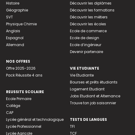
Histoire
Découvrir les diplômes
Géographie
Découvrir les formations
SVT
Découvrir les métiers
Physique Chimie
Découvrir les écoles
Anglais
Ecole de commerce
Espagnol
Ecole de design
Allemand
Ecole d’ingénieur
Devenir partenaire
NOS OFFRES
Offre 2025-2026
VIE ETUDIANTE
Pack Réussite 4 ans
Vie Etudiante
Bourses et prêts étudiants
Logement Etudiant
REUSSITE SCOLAIRE
Jobs Etudiant et Alternance
Ecole Primaire
Trouve ton job saisonnier
Collège
CAP
Lycée général et technologique
TESTS DE LANGUES
Lycée Professionnel
TFI
Lycée Agricole
TCF