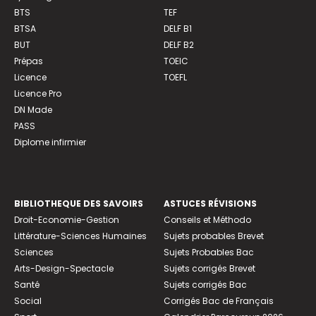
BTS
TEF
BTSA
DELF B1
BUT
DELF B2
Prépas
TOEIC
Licence
TOEFL
Licence Pro
DN Made
PASS
Diplome infirmier
BIBLIOTHEQUE DES SAVOIRS
ASTUCES RÉVISIONS
Droit-Economie-Gestion
Conseils et Méthodo
Littérature-Sciences Humaines
Sujets probables Brevet
Sciences
Sujets Probables Bac
Arts-Design-Spectacle
Sujets corrigés Brevet
Santé
Sujets corrigés Bac
Social
Corrigés Bac de Français