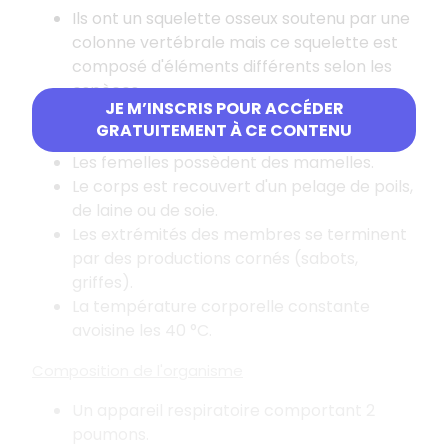
Ils ont un squelette osseux soutenu par une
colonne vertébrale mais ce squelette est
composé d'éléments différents selon les
espèces.
JE M’INSCRIS POUR ACCÉDER
Les petits viennent au monde vivant (les
GRATUITEMENT À CE CONTENU
vivipares).
Les femelles possèdent des mamelles.
Le corps est recouvert d'un pelage de poils,
de laine ou de soie.
Les extrémités des membres se terminent
par des productions cornés (sabots,
griffes).
La température corporelle constante
avoisine les 40 °C.
Composition de l'organisme
Un appareil respiratoire comportant 2
poumons.