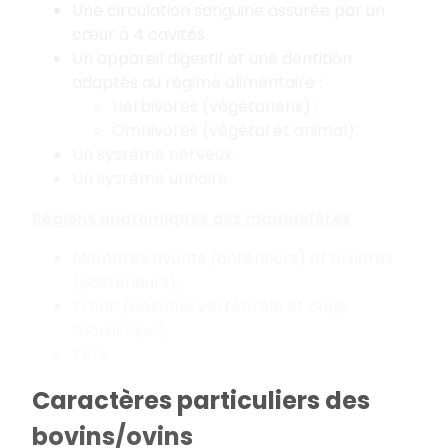
Une circulation sanguine assurée par un
cœur à 4 cavités.
Un appareil digestif et une dentition
adaptés au régime alimentaire :
Herbivores (végétariens) ;
Omnivores (végétal et animal).
Un système nerveux.
Un système urinaire.
Régions anatomiques des mammifères
Membres avants (antérieurs) et arrières
(postérieurs),
Tronc (colonne vertébrale et cage
thoracique),
Tête.
Caractères particuliers des
bovins/ovins