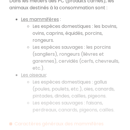
Dans les métiers des PC (produits carnés), les
animaux destinés à la consommation sont :
Les mammifères
:
Les espèces domestiques : les bovins,
ovins, caprins, équidés, porcins,
rongeurs.
Les espèces sauvages : les porcins
(sangliers), rongeurs (lièvres et
garennes), cervidés (cerfs, chevreuils,
etc.).
Les oiseaux
:
Les espèces domestiques : gallus
(poules, poulets, etc.), oies, canards,
pintades, dindes, cailles, pigeons.
Les espèces sauvages : faisans,
perdreaux, canards, pigeons, cailles.
Caractères généraux des mammifères