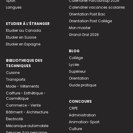
Sport
Calendrier Parcoursup 2026
Langues
Calendrier vacances scolaires
Orientation Post Bac
Orientation Post Collège
ETUDIER À L’ÉTRANGER
Mon master
Etudier au Canada
Grand Oral 2026
Etudier en Suisse
Etudier en Espagne
BLOG
Collège
BIBLIOTHEQUE DES
Lycée
TECHNIQUES
Supérieur
Cuisine
Orientation
Transports
Guide pratique
Mode - Vêtements
Coiffure - Esthétique -
Cosmétique
CONCOURS
Commerce - Vente
CRPE
Bâtiment - Architecture
Administration
Électricité
Animation-Sport
Mécanique automobile
Culture
Services à la personne