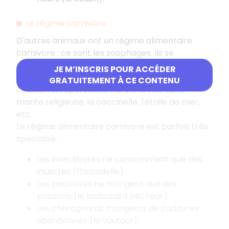
Le régime carnivore
D'autres animaux ont un régime alimentaire
carnivore : ce sont les zoophages. Ils se
nourrissent surtout d'aliments d'origine animale.
JE M’INSCRIS POUR ACCÉDER
Exemples : la chouette effraie, le léopard, la
GRATUITEMENT À CE CONTENU
couleuvre, l'épervier, le héron, la seiche, la
mante religieuse, la coccinelle, l'étoile de mer,
etc.
Le régime alimentaire carnivore est parfois très
spécialisé :
Les insectivores ne consomment que des
insectes (l'hirondelle).
Les piscivores ne mangent que des
poissons (le balbuzard pêcheur).
Les charognards mangeurs de cadavres
abandonnés (le vautour).