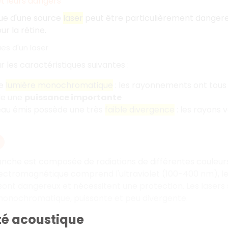
et leurs dangers
sue d'une source
laser
peut être particulièrement dangereu
r la rétine.
es d'un laser
par les caractéristiques suivantes :
ne
lumière monochromatique
: les rayonnements ont tous 
ule une
puissance importante
eau émis possède une très
faible divergence
: les rayons 
anche est composée de radiations de différentes couleurs
ectromagnétique comprend l'ultraviolet (100-400 nm), le
ont dangereux et nécessitent une protection. Les lasers
monochromatique, puissante et peu divergente.
té acoustique