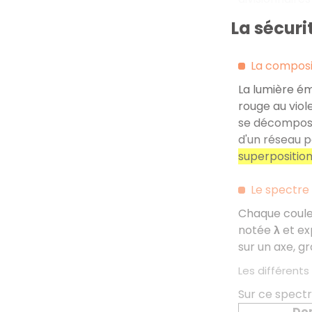
La sécuri
La composit
La lumière ém
rouge au viole
se décompose 
d'un réseau p
superposition
Le spectre
Chaque coule
notée
λ
et ex
sur un axe, 
Les différent
Sur ce spectr
Do