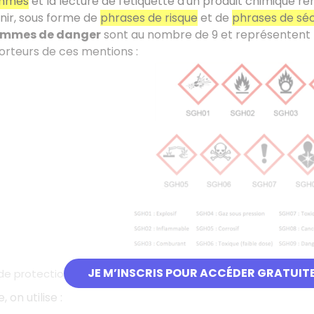
ammes
et la lecture de l'étiquette d'un produit chimique r
nir, sous forme de
phrases de risque
et de
phrases de séc
ammes de danger
sont au nombre de 9 et représentent le
orteurs de ces mentions :
JE M’INSCRIS POUR ACCÉDER GRATUIT
e protection au laboratoire
 on utilise :