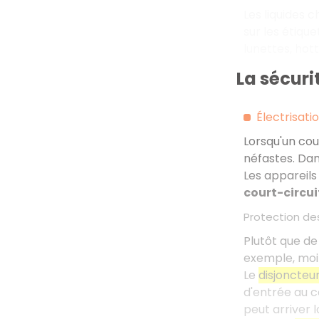
Les liquides 
sur les étiqu
lunettes, hot
La sécuri
Électrisati
Lorsqu'un cou
néfastes. Dans
Les appareils
court-circui
Protection de
Plutôt que de
exemple, moin
Le
disjoncteur
d'entrée au co
peut arriver l