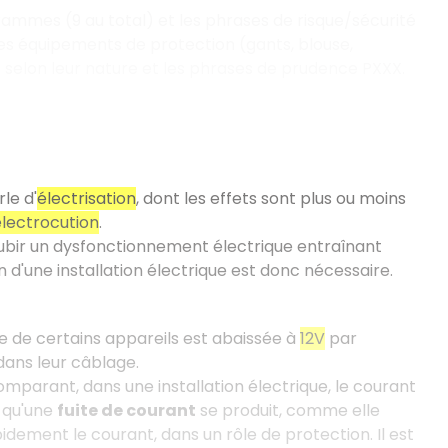
rammes (9 au total) et les phrases de risque/sécurité
 des équipements de protection (gants, blouse,
t selon leur nature et les phrases de prudence PXXX.
le d'
électrisation
, dont les effets sont plus ou moins
lectrocution
.
subir un dysfonctionnement électrique entraînant
n d'une installation électrique est donc nécessaire.
le de certains appareils est abaissée à
12V
par
ans leur câblage.
mparant, dans une installation électrique, le courant
t qu'une
fuite de courant
se produit, comme elle
apidement le courant, dans un rôle de protection. Il est