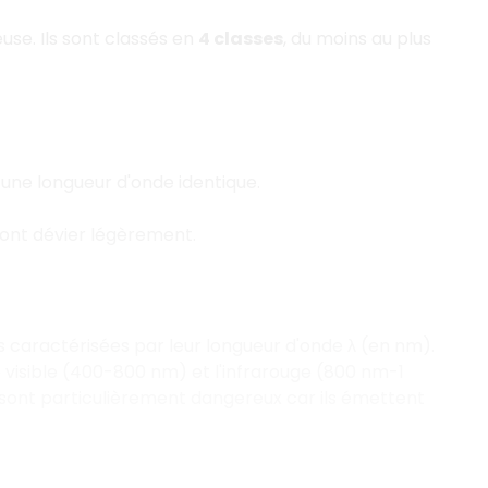
se. Ils sont classés en
4 classes
, du moins au plus
une longueur d'onde identique.
vont dévier légèrement.
 caractérisées par leur longueur d'onde λ (en nm).
 visible (400-800 nm) et l'infrarouge (800 nm-1
 sont particulièrement dangereux car ils émettent