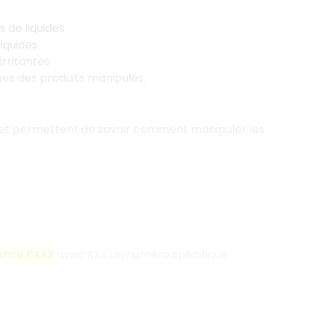
 de liquides
liquides
irritantes
ssues des produits manipulés.
es et permettent de savoir comment manipuler les
ence PXXX
avec XXX un numéro spécifique.