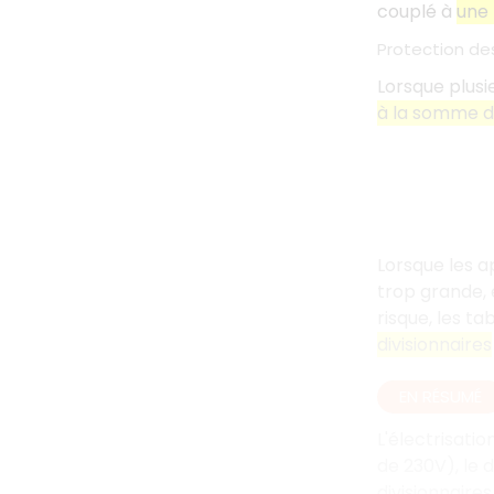
couplé à
une 
Protection de
Lorsque plusi
à la somme 
Lorsque les a
trop grande,
risque, les t
divisionnaires
EN RÉSUMÉ
L'électrisati
de 230V), le d
divisionnaires