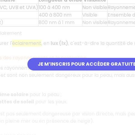
VC, UVB et UVA)
100 à 400 nm
Non visible
Rayonnement
400 à 800 nm
Visible
Ensemble de
R)
800 nm à 1 mm
Non visible
Rayonnement
clairement
er l'
éclairement
, en
lux (lx)
, c'est-à-dire la quantité de
s des rayonnements et la protection
JE M’INSCRIS POUR ACCÉDER GRATUIT
s rayonnements, tous ne véhiculent pas la même quantit
et sont non seulement dangereux pour la peau, mais aussi
ème solaire
pour la peau ;
ttes de soleil
pour les yeux.
est pas seulement dangereuse par vision directe, mais pe
 en pleine mer ou en présence de neige).