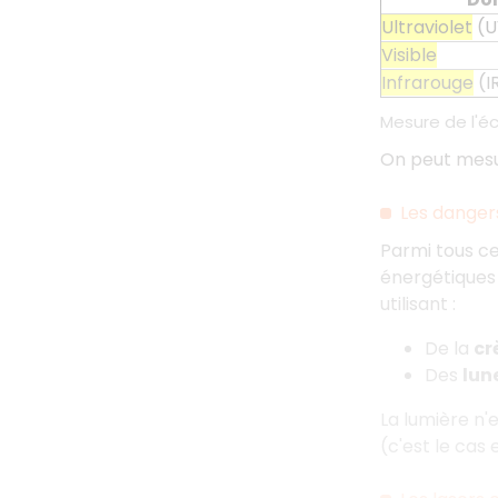
Ultraviolet
(U
Visible
Infrarouge
(I
Mesure de l'é
On peut mesur
Les danger
Parmi tous ce
énergétiques 
utilisant :
De la
cr
Des
lune
La lumière n'
(c'est le cas