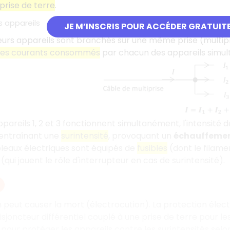
prise de terre
.
s appareils
JE M’INSCRIS POUR ACCÉDER GRATUIT
eurs appareils sont branchés sur une même prise (multip
des courants consommés
par chacun des appareils simul
ppareils 1, 2 et 3 fonctionnent simultanément, l'intensité 
 entraînant une
surintensité
, provoquant un
échauffemen
ableaux électriques sont équipés de
fusibles
(dont le filame
(qui jouent le rôle d'interrupteur en cas de surintensité).
on peut causer la mort (électrocution). La protection élect
isjoncteur différentiel couplé à une prise de terre pour le
 pour protéger les appareils contre les surintensités selon 