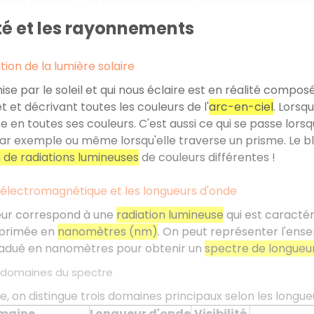
té et les rayonnements
ion de la lumière solaire
ise par le soleil et qui nous éclaire est en réalité compos
t et décrivant toutes les couleurs de l'
arc-en-ciel
. Lorsq
en toutes ses couleurs. C'est aussi ce qui se passe lorsq
ar exemple ou même lorsqu'elle traverse un prisme. Le bl
 de radiations lumineuses
de couleurs différentes !
 électromagnétique et les longueurs d'onde
ur correspond à une
radiation lumineuse
qui est caracté
primée en
nanomètres (nm)
. On peut représenter l'ense
gradué en nanomètres pour obtenir un
spectre de longueu
s domaines du spectre
e, on distingue trois domaines principaux selon les longue
maine
Longueur d'onde
Visibilité