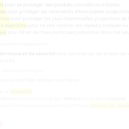
ts
pour se protéger des produits corrosifs ou irritants
use
pour protéger les vêtements d'éventuelles projections
ettes
pour protéger les yeux d'éventuelles projections de 
te aspirante
pour ne pas respirer les vapeurs toxiques ou 
que
pour filtrer les fines particules présentes dans l'air i
curité et manipulation
e risque et de sécurité
sont inscrites sur les étiquett
écurité.
es déchets chimiques
 tri sélectif des déchets chimiques :
r à l'
étiquette
s déchets en fonction de leur
nature
ou de leurs
risques
eils d'éliminations se trouvent parmi les
phrases de prud