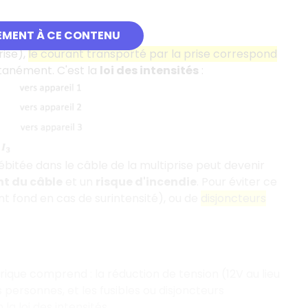
EMENT À CE CONTENU
rise),
le courant transporté par la prise correspond
tanément. C'est la
loi des intensités
:
débitée dans le câble de la multiprise peut devenir
t du câble
et un
risque d'incendie
. Pour éviter ce
nt fond en cas de surintensité), ou de
disjoncteurs
rique comprend : la réduction de tension (12V au lieu
s personnes, et les fusibles ou disjoncteurs
la loi des intensités.