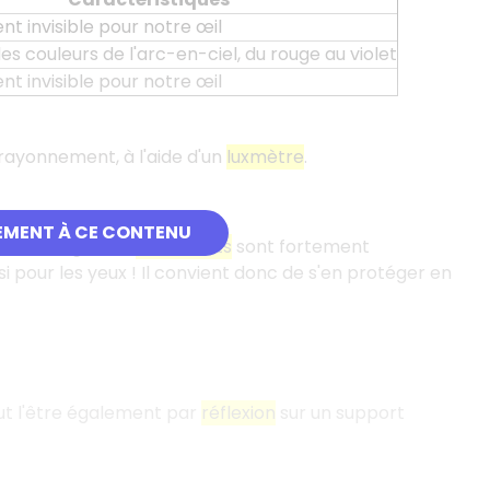
 invisible pour notre œil
s couleurs de l'arc-en-ciel, du rouge au violet
 invisible pour notre œil
 rayonnement, à l'aide d'un
luxmètre
.
EMENT À CE CONTENU
é d'énergie. Les
ultraviolets
sont fortement
 pour les yeux ! Il convient donc de s'en protéger en
ut l'être également par
réflexion
sur un support