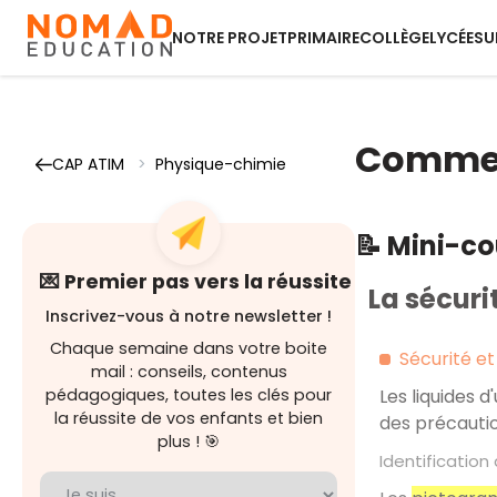
NOTRE PROJET
PRIMAIRE
COLLÈGE
LYCÉE
SU
Comment
CAP ATIM
>
Physique-chimie
📝 Mini-c
💌 Premier pas vers la réussite
La sécuri
Inscrivez-vous à notre newsletter !
Chaque semaine dans votre boite
Sécurité et
mail : conseils, contenus
pédagogiques, toutes les clés pour
Les liquides 
la réussite de vos enfants et bien
des précautio
plus ! 🎯
Identification