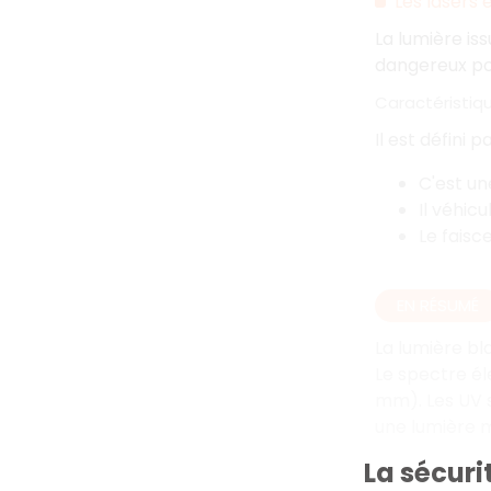
Les lasers 
La lumière is
dangereux pou
Caractéristiqu
Il est défini 
C'est u
Il véhic
Le faisc
EN RÉSUMÉ
La lumière bl
Le spectre él
mm). Les UV s
une lumière 
La sécuri