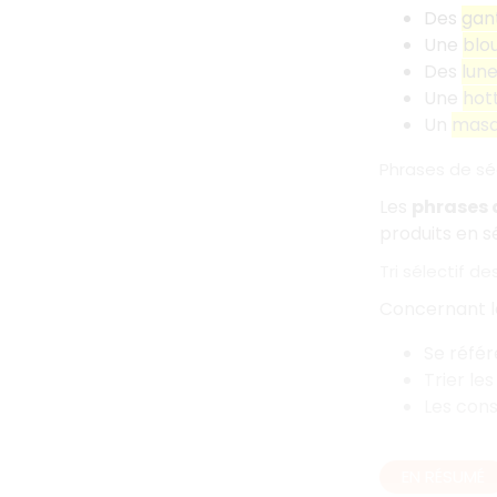
Des
gan
Une
blo
Des
lun
Une
hot
Un
mas
Phrases de sé
Les
phrases d
produits en s
Tri sélectif d
Concernant le
Se référe
Trier le
Les cons
EN RÉSUMÉ