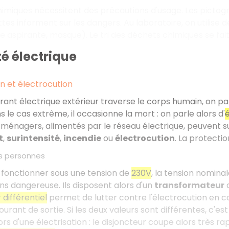
chimiques nécessitent des précautions d'usage. Les pictog
ettes informent sur les dangers. Au laboratoire, on utilise
te aspirante, masque). Le tri des déchets chimiques se fai
té électrique
on et électrocution
rant électrique extérieur traverse le corps humain, on par
 le cas extrême, il occasionne la mort : on parle alors d'
é
 ménagers, alimentés par le réseau électrique, peuvent 
t
,
surintensité
,
incendie
ou
électrocution
. La protectio
s personnes
 fonctionner sous une tension de
230V
, la tension nomina
s dangereuse. Ils disposent alors d'un
transformateur
d
 différentiel
permet de lutter contre l'électrocution en co
urant de sortie. Si les deux valeurs sont différentes, c'es
ors d'une électrisation : le disjoncteur coupe alors très r