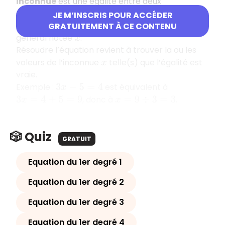
inconnue
est une égalité entre deux
expressions, qui sont les
membres de
JE M’INSCRIS POUR ACCÉDER
l’équation
, où figure une
inconnue
qui est en
GRATUITEMENT À CE CONTENU
général notée
.
x
Résoudre l’équation revient à trouver la ou les
valeurs de l’inconnue
telle(s) que l’égalité est
x
vraie.
Exemple :
est équivalent à
3
x
−
5
=
4
, donc à
.
3
x
=
4
+
5
=
9
x
=
9
÷
3
=
3
🎲 Quiz
GRATUIT
Equation du 1er degré 1
Equation du 1er degré 2
Equation du 1er degré 3
Equation du 1er degré 4