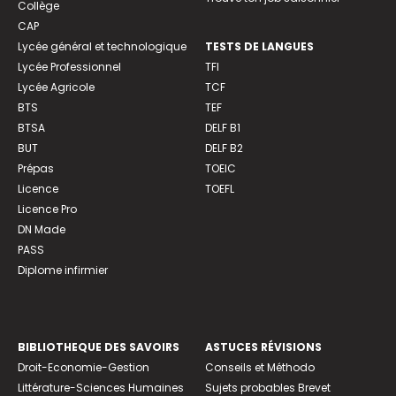
Collège
CAP
Lycée général et technologique
TESTS DE LANGUES
Lycée Professionnel
TFI
Lycée Agricole
TCF
BTS
TEF
BTSA
DELF B1
BUT
DELF B2
Prépas
TOEIC
Licence
TOEFL
Licence Pro
DN Made
PASS
Diplome infirmier
BIBLIOTHEQUE DES SAVOIRS
ASTUCES RÉVISIONS
Droit-Economie-Gestion
Conseils et Méthodo
Littérature-Sciences Humaines
Sujets probables Brevet