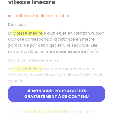
vitesse linéaire
La vitesse linéaire en rotation
Définition
La
vitesse linéaire
d'un objet en rotation autour
v
d'un axe correspond à la distance en mètre
parcourue par cet objet en une seconde. Elle
s'exprime donc en
mètre par seconde
.
(
m
/
s
)
Calcul de la vitesse linéaire
La
vitesse linéaire
est proportionnelle à la
v
fréquence de rotation et se calcule à l'aide de la
relation :
JE M’INSCRIS POUR ACCÉDER
v
=
2
×
π
×
R
×
n
GRATUITEMENT À CE CONTENU
Avec :
:
rayon de la trajectoire
, en mètre
R
(
m
)