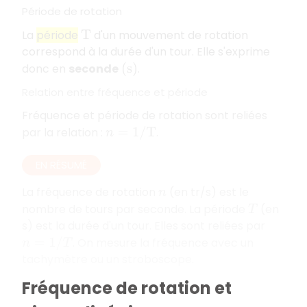
Période de rotation
La
période
d'un mouvement de rotation
T
correspond à la durée d'un tour. Elle s'exprime
donc en
seconde
.
(
s
)
Relation entre fréquence et période
Fréquence et période de rotation sont reliées
par la relation :
.
n
=
1
/
T
EN RÉSUMÉ
La fréquence de rotation
(en tr/s) est le
n
nombre de tours par seconde. La période
(en
T
s) est la durée d'un tour. Elles sont reliées par
. On mesure la fréquence avec un
n
=
1
/
T
tachymètre ou un stroboscope.
Fréquence de rotation et