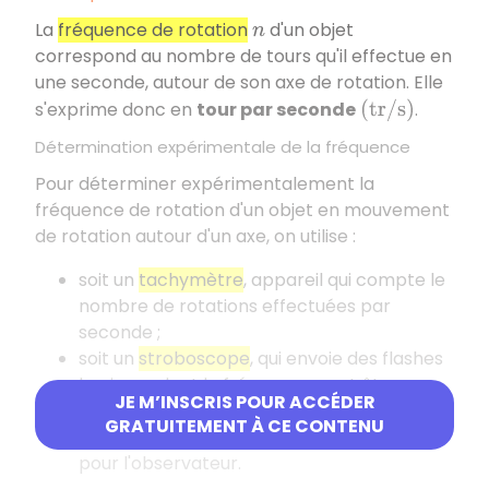
La
fréquence de rotation
d'un objet
n
correspond au nombre de tours qu'il effectue en
une seconde, autour de son axe de rotation. Elle
s'exprime donc en
tour par seconde
.
(
t
r
/
s
)
Détermination expérimentale de la fréquence
Pour déterminer expérimentalement la
fréquence de rotation d'un objet en mouvement
de rotation autour d'un axe, on utilise :
soit un
tachymètre
, appareil qui compte le
nombre de rotations effectuées par
seconde ;
soit un
stroboscope
, qui envoie des flashes
lumineux dont la fréquence peut être
JE M’INSCRIS POUR ACCÉDER
réglée : lorsqu'elle correspond à celle de
GRATUITEMENT À CE CONTENU
l'objet en rotation, celui-ci apparaît fixe
pour l'observateur.