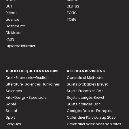
BUT
DELF B2
Prépas
TOEIC
Licence
TOEFL
Licence Pro
DN Made
PASS
Diplome infirmier
BIBLIOTHEQUE DES SAVOIRS
ASTUCES RÉVISIONS
Droit-Economie-Gestion
Conseils et Méthodo
Littérature-Sciences Humaines
Sujets probables Brevet
Sciences
Sujets Probables Bac
Arts-Design-Spectacle
Sujets corrigés Brevet
Santé
Sujets corrigés Bac
Social
Corrigés Bac de Français
Sport
Calendrier Parcoursup 2026
Langues
Calendrier vacances scolaires