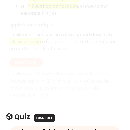
:
fréquence de rotation
, en tours par
n
seconde
(
t
r
/
s
)
Application pratique
La vitesse d'une voiture correspond donc à la
vitesse linéaire
d'un point de la surface du pneu
au contact de la chaussée.
EN RÉSUMÉ
La vitesse linéaire
d'un objet en rotation se
v
calcule par
où
est le
v
=
2
×
π
×
R
×
n
R
rayon et
la fréquence de rotation. Elle
n
s'exprime en m/s.
🎲 Quiz
GRATUIT