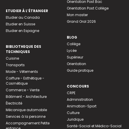
Orientation Post Bac
Orientation Post Collège
ETUDIER À L’ÉTRANGER
Mon master
Etudier au Canada
Grand Oral 2026
Etudier en Suisse
Etudier en Espagne
BLOG
Collège
BIBLIOTHEQUE DES
Lycée
TECHNIQUES
Supérieur
Cuisine
Orientation
Transports
Guide pratique
Mode - Vêtements
Coiffure - Esthétique -
Cosmétique
CONCOURS
Commerce - Vente
CRPE
Bâtiment - Architecture
Administration
Électricité
Animation-Sport
Mécanique automobile
Culture
Services à la personne
Juridique
Accompagnement Petite
Santé-Social et Médico-Social
enfance