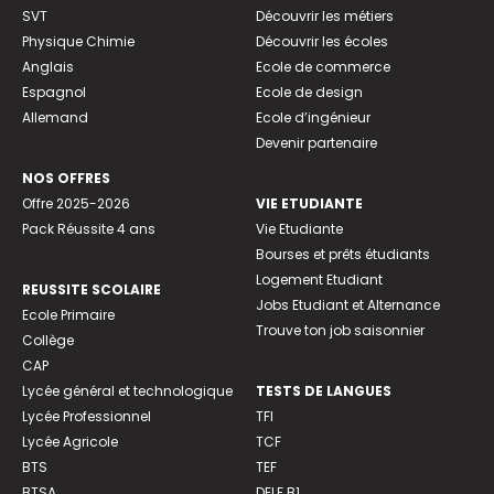
SVT
Découvrir les métiers
Physique Chimie
Découvrir les écoles
Anglais
Ecole de commerce
Espagnol
Ecole de design
Allemand
Ecole d’ingénieur
Devenir partenaire
NOS OFFRES
Offre 2025-2026
VIE ETUDIANTE
Pack Réussite 4 ans
Vie Etudiante
Bourses et prêts étudiants
Logement Etudiant
REUSSITE SCOLAIRE
Jobs Etudiant et Alternance
Ecole Primaire
Trouve ton job saisonnier
Collège
CAP
Lycée général et technologique
TESTS DE LANGUES
Lycée Professionnel
TFI
Lycée Agricole
TCF
BTS
TEF
BTSA
DELF B1