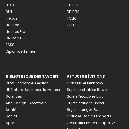
BTSA
DELF B1
BUT
DELF B2
Prépas
TOEIC
Licence
TOEFL
Licence Pro
DN Made
PASS
Diplome infirmier
BIBLIOTHEQUE DES SAVOIRS
ASTUCES RÉVISIONS
Droit-Economie-Gestion
Conseils et Méthodo
Littérature-Sciences Humaines
Sujets probables Brevet
Sciences
Sujets Probables Bac
Arts-Design-Spectacle
Sujets corrigés Brevet
Santé
Sujets corrigés Bac
Social
Corrigés Bac de Français
Sport
Calendrier Parcoursup 2026