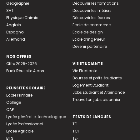
Géographie
Découvrir les formations
SVT
Découvrir les métiers
Physique Chimie
Découvrir les écoles
Anglais
Ecole de commerce
Espagnol
Ecole de design
Allemand
Ecole d’ingénieur
Devenir partenaire
NOS OFFRES
Offre 2025-2026
VIE ETUDIANTE
Pack Réussite 4 ans
Vie Etudiante
Bourses et prêts étudiants
Logement Etudiant
REUSSITE SCOLAIRE
Jobs Etudiant et Alternance
Ecole Primaire
Trouve ton job saisonnier
Collège
CAP
Lycée général et technologique
TESTS DE LANGUES
Lycée Professionnel
TFI
Lycée Agricole
TCF
BTS
TEF