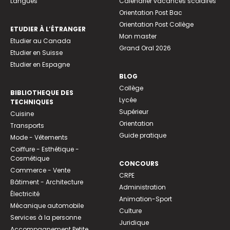
Langues
Calendrier vacances scolaires
Orientation Post Bac
Orientation Post Collège
ETUDIER À L’ÉTRANGER
Mon master
Etudier au Canada
Grand Oral 2026
Etudier en Suisse
Etudier en Espagne
BLOG
Collège
BIBLIOTHEQUE DES
Lycée
TECHNIQUES
Supérieur
Cuisine
Orientation
Transports
Guide pratique
Mode - Vêtements
Coiffure - Esthétique -
Cosmétique
CONCOURS
Commerce - Vente
CRPE
Bâtiment - Architecture
Administration
Électricité
Animation-Sport
Mécanique automobile
Culture
Services à la personne
Juridique
Accompagnement Petite