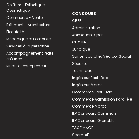
Coiffure - Esthétique -
Cosmétique
CONCOURS
Commerce - Vente
CRPE
Bâtiment - Architecture
Administration
Électricité
Animation-Sport
Mécanique automobile
Culture
Services à la personne
Juridique
Accompagnement Petite
Santé-Social et Médico-Social
enfance
Sécurité
Kit auto-entrepreneur
Technique
Ingénieur Post-Bac
Ingénieur Maroc
Commerce Post-Bac
Commerce Admission Parallèle
Commerce Maroc
IEP Concours Commun
IEP Concours Grenoble
TAGE MAGE
Score IAE