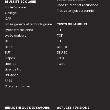
REUSSITE SCOLAIRE
Jobs Etudiant et Alternance
Ecole Primaire
Trouve ton job saisonnier
Collège
CAP
Lycée général et technologique
TESTS DE LANGUES
Lycée Professionnel
TFI
Lycée Agricole
TCF
BTS
TEF
BTSA
DELF B1
BUT
DELF B2
Prépas
TOEIC
Licence
TOEFL
Licence Pro
DN Made
PASS
Diplome infirmier
BIBLIOTHEQUE DES SAVOIRS
ASTUCES RÉVISIONS