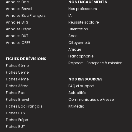
Annales Bac
NOS ENGAGEMENTS
Annales Brevet
Nos professeurs
Annales Bac Français
IA
Annales BTS
Réussite scolaire
Annales Prépa
Orientation
Annales BUT
Sport
Annales CRPE
Citoyenneté
Afrique
Francophonie
FICHES DE RÉVISIONS
Rapport - Entreprise à mission
Fiches 6ème
Fiches 5ème
Fiches 4ème
NOS RESSOURCES
Fiches 3ème
FAQ et support
Fiches Bac
Actualités
Fiches Brevet
Communiqués de Presse
Fiches Bac Français
Kit Média
Fiches BTS
Fiches Prépa
Fiches BUT