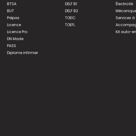
BTSA
DELF B1
Électricité
BUT
DELF B2
Mécanique
Prépas
TOEIC
Services à
Licence
TOEFL
Accompagn
Licence Pro
Kit auto-e
DN Made
PASS
Diplome infirmier