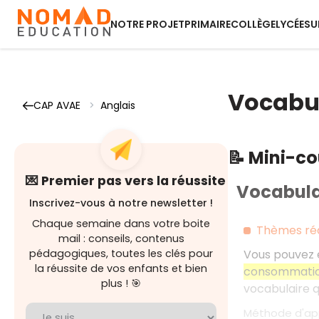
NOTRE PROJET
PRIMAIRE
COLLÈGE
LYCÉE
SU
Vocabul
CAP AVAE
>
Anglais
📝 Mini-c
💌 Premier pas vers la réussite
Vocabula
Inscrivez-vous à notre newsletter !
Chaque semaine dans votre boite
Thèmes réc
mail : conseils, contenus
pédagogiques, toutes les clés pour
Vous pouvez 
la réussite de vos enfants et bien
consommati
plus ! 🎯
vocabulaire q
Méthode d'app