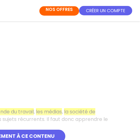
NOS OFFRES
CRÉER UN COMPTE
nde du travail
,
les médias
,
la société de
 sujets récurrents. Il faut donc apprendre le
EMENT À CE CONTENU