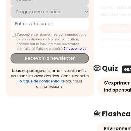
Faites-vous 
discuter, reg
EN RÉSUMÉ
J'accepte de recevoir les communications
Les thèmes ré
personnalisées de Nomad Education,
basées sur le suivi de mes ouvertures
l'environneme
d'emails (à l’aide de pixels).
En savoir plus
Recevoir la newsletter
🎲 Quiz
GR
Nous ne partagerons jamais vos données
personnelles avec des tiers. Consultez notre
Politique de confidentialité
pour plus
S'exprimer
d’informations.
indispensa
📇 Flashc
Environne