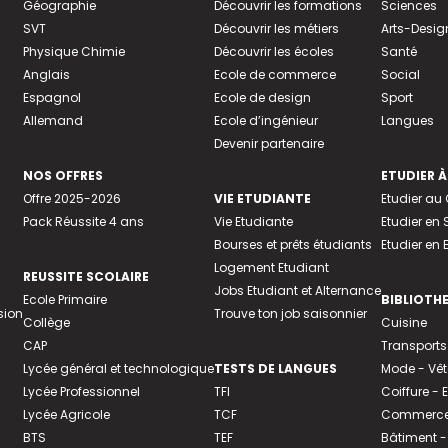
Géographie
Découvrir les formations
Sciences
SVT
Découvrir les métiers
Arts-Desig
Physique Chimie
Découvrir les écoles
Santé
Anglais
Ecole de commerce
Social
Espagnol
Ecole de design
Sport
Allemand
Ecole d’ingénieur
Langues
Devenir partenaire
NOS OFFRES
ETUDIER À
Offre 2025-2026
VIE ETUDIANTE
Etudier a
Pack Réussite 4 ans
Vie Etudiante
Etudier en 
Bourses et prêts étudiants
Etudier en
Logement Etudiant
REUSSITE SCOLAIRE
Jobs Etudiant et Alternance
Ecole Primaire
BIBLIOTH
sion
Trouve ton job saisonnier
Collège
Cuisine
CAP
Transports
Lycée général et technologique
TESTS DE LANGUES
Mode - Vê
Lycée Professionnel
TFI
Coiffure -
Lycée Agricole
TCF
Commerce 
BTS
TEF
Bâtiment -