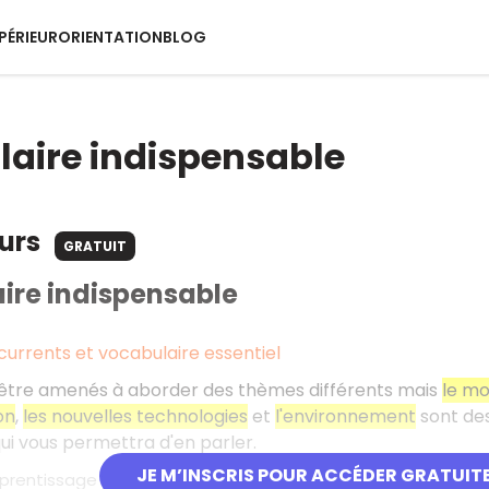
PÉRIEUR
ORIENTATION
BLOG
aire indispensable
ours
GRATUIT
ire indispensable
urrents et vocabulaire essentiel
être amenés à aborder des thèmes différents mais
le mo
on
,
les nouvelles technologies
et
l'environnement
sont des
ui vous permettra d'en parler.
JE M’INSCRIS POUR ACCÉDER GRATUIT
rentissage : les word maps