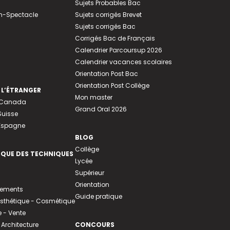
Sujets Probables Bac
n-Spectacle
Sujets corrigés Brevet
Sujets corrigés Bac
Corrigés Bac de Français
Calendrier Parcoursup 2026
Calendrier vacances scolaires
Orientation Post Bac
Orientation Post Collège
 L’ÉTRANGER
Mon master
u Canada
Grand Oral 2026
Suisse
 Espagne
BLOG
Collège
EQUE DES TECHNIQUES
Lycée
Supérieur
Orientation
tements
Guide pratique
 Esthétique - Cosmétique
- Vente
 Architecture
CONCOURS