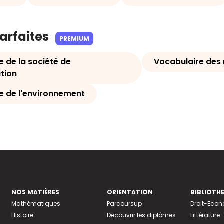
parfaites
PREMIUM
 de la société de
Vocabulaire des 
tion
e de l'environnement
NOS MATIÈRES
ORIENTATION
BIBLIOTH
Mathématiques
Parcoursup
Droit-Eco
Histoire
Découvrir les diplômes
Littératur