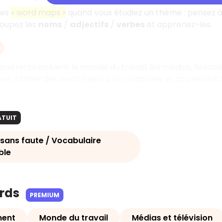
des
« word maps »
quand vous étudiez un thème : pensez à
roupez les
noms
/
adjectifs
/
verbes
et apprenez-les.
currents incluent le monde du travail, les médias, la soc
nt. Utilisez des word maps pour organiser et apprendre 
ATUIT
 sans faute / Vocabulaire
ble
ards
PREMIUM
ment
Monde du travail
Médias et télévision