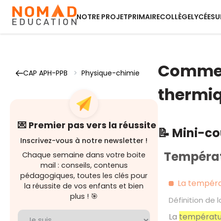
NOTRE PROJET
PRIMAIRE
COLLÈGE
LYCÉE
SU
Comment
CAP APH-PPB
>
Physique-chimie
thermiq
💌 Premier pas vers la réussite
📝 Mini-c
Inscrivez-vous à notre newsletter !
Températ
Chaque semaine dans votre boite
mail : conseils, contenus
pédagogiques, toutes les clés pour
La tempéra
la réussite de vos enfants et bien
plus ! 🎯
Définition de
La
températu