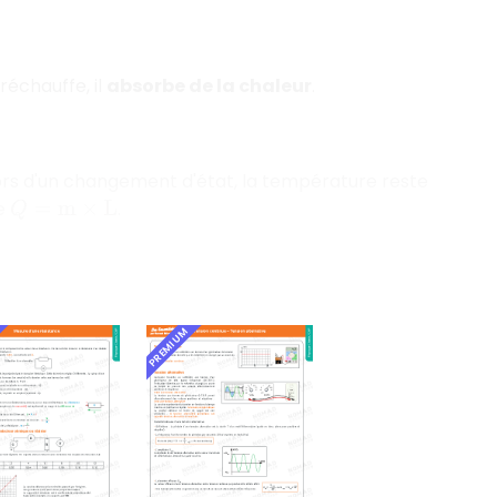
réchauffe, il
absorbe de la chaleur
.
Lors d'un changement d'état, la température reste
le
.
Q
=
m
×
L
PREMIUM