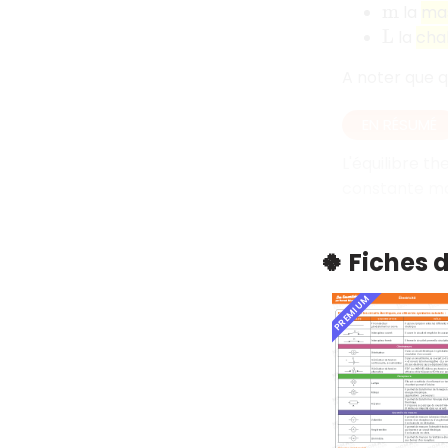
la
ma
m
la
cha
L
A noter que qu
EN RÉSUMÉ
L'équilibre t
constante mai
🍀 Fiches 
PREMIUM