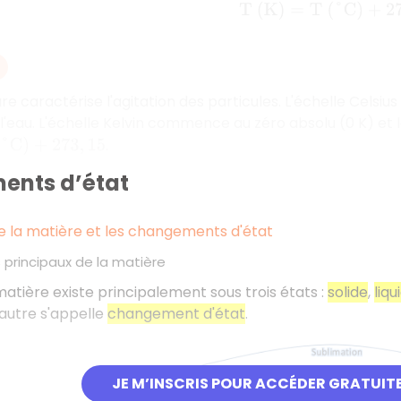
T
(
K
)
=
T
(
°
C
)
+
273
,
 caractérise l'agitation des particules. L'échelle Celsius u
e l'eau. L'échelle Kelvin commence au zéro absolu (0 K) et 
.
+
273
,
15
nts d’état
e la matière et les changements d'état
s principaux de la matière
 matière existe principalement sous trois états :
solide
,
liqu
autre s'appelle
changement d'état
.
JE M’INSCRIS POUR ACCÉDER GRATUIT