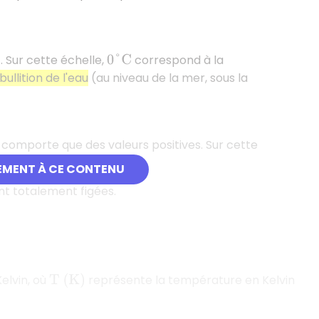
. Sur cette échelle,
correspond à la
0
°
C
bullition de l'eau
(au niveau de la mer, sous la
e comporte que des valeurs positives. Sur cette
EMENT À CE CONTENU
nt totalement figées.
Kelvin, où
représente la température en Kelvin
T
(
K
)