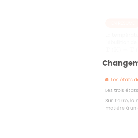
EN RÉSUMÉ
La température
l'ébullition d
T
(
K
)
=
T
(
°
C
)
Changeme
Les états d
Les trois état
Sur Terre, la
matière à un 