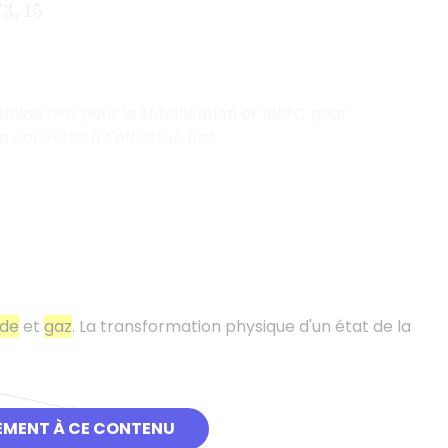
15
tilise 0°C pour la solidification et 100°C pour
la conversion s'effectue par :
ide
et
gaz
. La transformation physique d'un état de la
EMENT À CE CONTENU