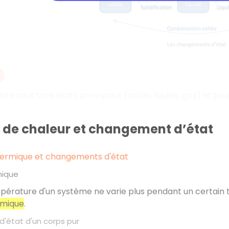
iste sous trois états principaux (solide, liquide, gaz) et 
t de chaleur et changement d’état
thermique et changements d'état
mique
érature d'un système ne varie plus pendant un certain t
rmique
.
état d'un corps pur