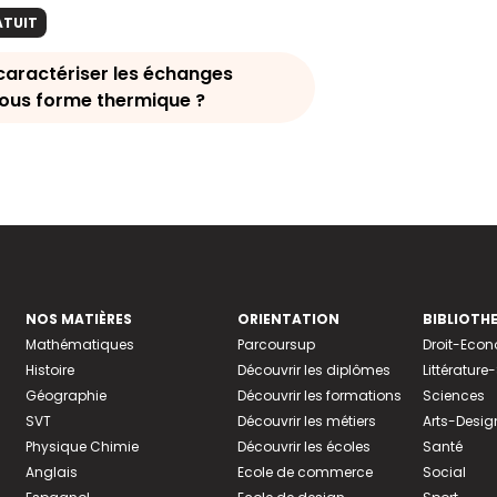
ATUIT
ractériser les échanges
sous forme thermique ?
NOS MATIÈRES
ORIENTATION
BIBLIOTH
Mathématiques
Parcoursup
Droit-Eco
Histoire
Découvrir les diplômes
Littératur
Géographie
Découvrir les formations
Sciences
SVT
Découvrir les métiers
Arts-Desig
Physique Chimie
Découvrir les écoles
Santé
Anglais
Ecole de commerce
Social