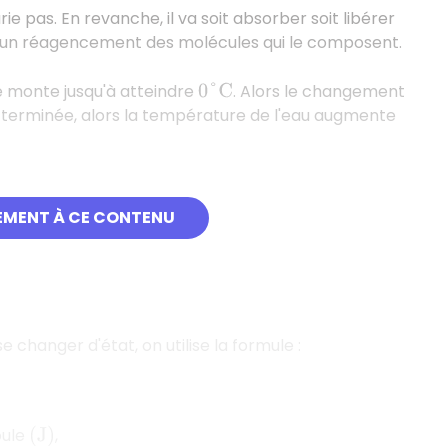
ie pas. En revanche, il va soit absorber soit libérer
qu'un réagencement des molécules qui le composent.
e monte jusqu'à atteindre
. Alors le changement
0
°
C
 terminée, alors la température de l'eau augmente
deux phénomènes :
EMENT À CE CONTENU
e changer d'état, on utilise la formule :
oule
,
(
J
)