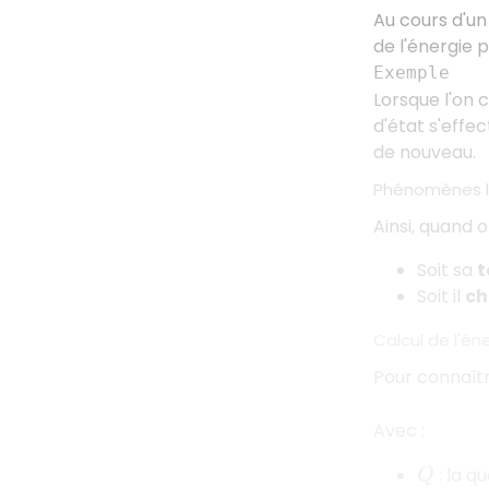
Au cours d'u
de l'énergie 
Exemple
Lorsque l'on 
d'état s'effe
de nouveau.
Phénomènes lo
Ainsi, quand 
Soit sa
t
Soit il
ch
Calcul de l'é
Pour connaître
Avec :
: la qu
Q