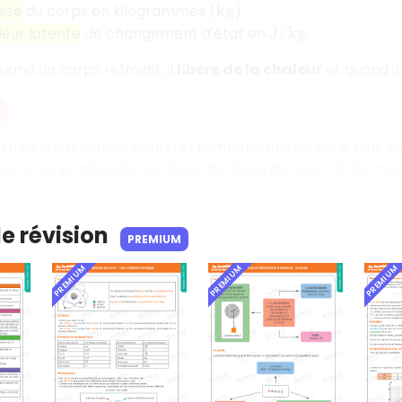
sse
du corps en kilogrammes
(
k
g
)
leur latente
de changement d'état en
.
J
/
k
g
and un corps refroidit, il
libère de la chaleur
et quand il 
hermique est atteint quand la température ne varie plus. 
s le corps absorbe ou libère de l'énergie selon la formu
de révision
PREMIUM
PREMIUM
PREMIUM
PREMIUM