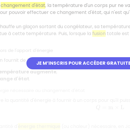
n
changement d'état
, la température d'un corps pur ne var
pour pouvoir effectuer ce changement d'état, qui n'est 
chauffe un glaçon sortant du congélateur, sa températur
ctue à cette température. Puis, lorsque la
fusion
totale est
rs de l'apport d'énergie
on fournit de l'énergie à un système, il peut se produire 
JE M’INSCRIS POUR ACCÉDER GRATUIT
empérature augmente
,
ange d'état
.
nergie nécessaire au changement d'état
 la quantité d'énergie à fournir à un corps pour qu'il puiss
Q
=
m
×
L
antité d'
énergie thermique
(ou chaleur) nécessaire, en J