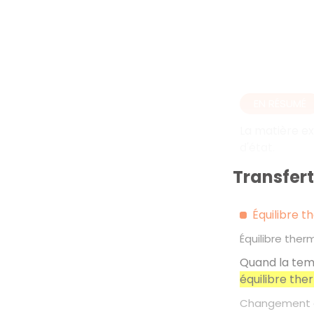
EN RÉSUMÉ
La matière ex
d'état.
Transfer
Équilibre 
Équilibre ther
Quand la temp
équilibre the
Changement d'