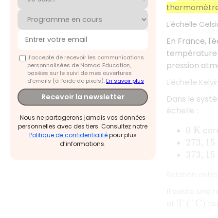
thermomètr
L'échelle Celsi
En France, l'
température
J'accepte de recevoir les communications
pression atm
personnalisées de Nomad Education,
basées sur le suivi de mes ouvertures
d'emails (à l’aide de pixels).
En savoir plus
L'échelle Kelvi
Recevoir la newsletter
Dans le systèm
échelle :
Nous ne partagerons jamais vos données
personnelles avec des tiers. Consultez notre
cor
0
K
Politique de confidentialité
pour plus
273
,
15
K
d’informations.
373
,
15
K
Relation entre
Il existe une 
et
rep
T
(
°
C
)