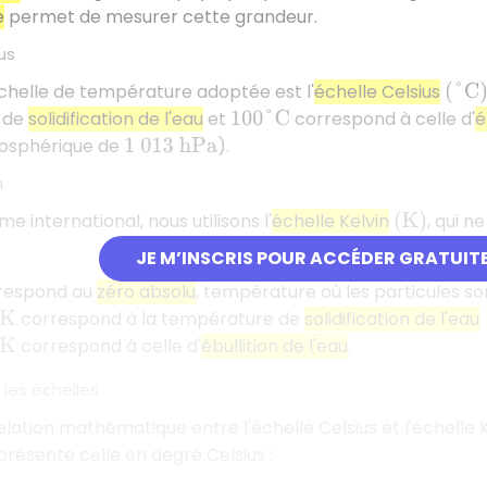
e
permet de mesurer cette grandeur.
us
échelle de température adoptée est l'
échelle Celsius
(
°
C
)
 de
solidification de l'eau
et
correspond à celle d'
é
100
°
C
osphérique de
).
1
013
h
P
a
n
e international, nous utilisons l'
échelle Kelvin
, qui n
(
K
)
JE M’INSCRIS POUR ACCÉDER GRATUIT
respond au
zéro absolu
, température où les particules so
correspond à la température de
solidification de l'eau
correspond à celle d'
ébullition de l'eau
.
 les échelles
relation mathématique entre l'échelle Celsius et l'échelle 
résente celle en degré Celsius :