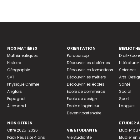
NOS MATIÈRES
ORIENTATION
BIBLIOTH
Mathématiques
Parcoursup
Droit-Eco
Histoire
Découvrir les diplômes
Littératur
Géographie
Découvrir les formations
Sciences
SVT
Découvrir les métiers
Arts-Desig
Physique Chimie
Découvrir les écoles
Santé
Anglais
Ecole de commerce
Social
Espagnol
Ecole de design
Sport
Allemand
Ecole d’ingénieur
Langues
Devenir partenaire
NOS OFFRES
ETUDIER À
Offre 2025-2026
VIE ETUDIANTE
Etudier a
Pack Réussite 4 ans
Vie Etudiante
Etudier en 