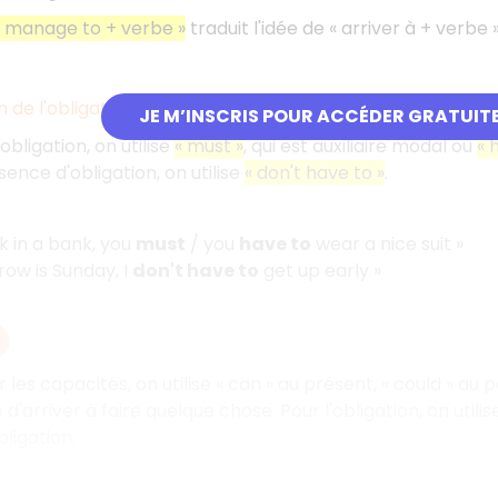
« manage to + verbe »
traduit l'idée de « arriver à + verbe 
n de l'obligation
JE M’INSCRIS POUR ACCÉDER GRATUIT
obligation, on utilise
« must »
, qui est auxiliaire modal ou
« 
ence d'obligation, on utilise
« don't have to »
.
k in a bank, you
must
/ you
have to
wear a nice suit »
ow is Sunday, I
don't have to
get up early »
les capacités, on utilise « can » au présent, « could » au pa
 d'arriver à faire quelque chose. Pour l'obligation, on utilis
ligation.