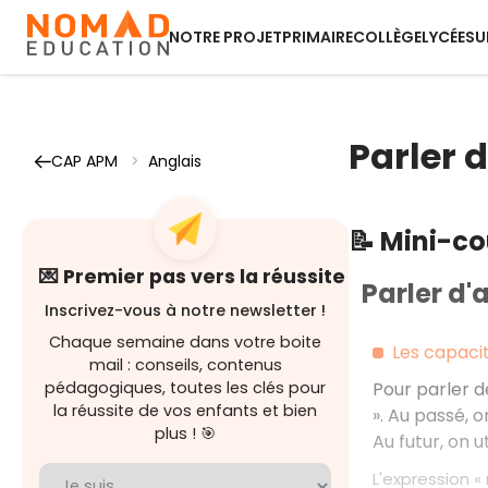
NOTRE PROJET
PRIMAIRE
COLLÈGE
LYCÉE
SU
Parler d
CAP APM
>
Anglais
📝 Mini-c
💌 Premier pas vers la réussite
Parler d'
Inscrivez-vous à notre newsletter !
Chaque semaine dans votre boite
Les capacit
mail : conseils, contenus
pédagogiques, toutes les clés pour
Pour parler de
la réussite de vos enfants et bien
». Au passé, o
plus ! 🎯
Au futur, on ut
L'expression 