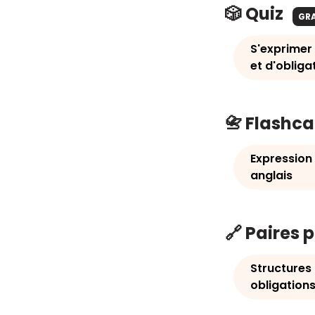
🎲 Quiz
GR
S'exprimer 
et d'obliga
📇 Flashc
Expression 
anglais
🔗 Paires 
Structures
obligations