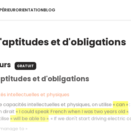
PÉRIEUR
ORIENTATION
BLOG
'aptitudes et d'obligations
ours
GRATUIT
aptitudes et d'obligations
és intellectuelles et physiques
 capacités intellectuelles et physiques, on utilise
« can »
:
n dirait
« I could speak French when I was two years old »
.
ilise
« will be able to »
. « If we don't start driving electric
« manage to »