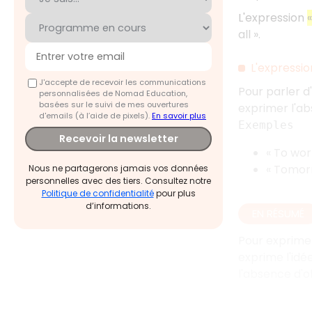
L'expression
all ».
L'expressio
J'accepte de recevoir les communications
Pour parler d'
personnalisées de Nomad Education,
basées sur le suivi de mes ouvertures
exprimer l'abs
d'emails (à l’aide de pixels).
En savoir plus
Exemples
Recevoir la newsletter
« To wor
« Tomorr
Nous ne partagerons jamais vos données
personnelles avec des tiers. Consultez notre
Politique de confidentialité
pour plus
d’informations.
EN RÉSUMÉ
Pour exprimer 
exprime l'idée
l'absence d'ob