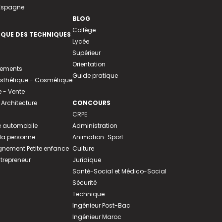
 Espagne
BLOG
Collège
EQUE DES TECHNIQUES
Lycée
Supérieur
Orientation
tements
Guide pratique
 Esthétique - Cosmétique
- Vente
 Architecture
CONCOURS
CRPE
 automobile
Administration
 la personne
Animation-Sport
ement Petite enfance
Culture
ntrepreneur
Juridique
Santé-Social et Médico-Social
Sécurité
Technique
Ingénieur Post-Bac
Ingénieur Maroc