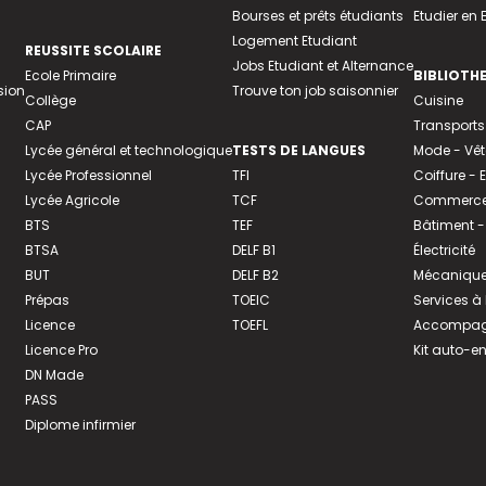
Bourses et prêts étudiants
Etudier en
Logement Etudiant
REUSSITE SCOLAIRE
Jobs Etudiant et Alternance
Ecole Primaire
BIBLIOTH
sion
Trouve ton job saisonnier
Collège
Cuisine
CAP
Transports
Lycée général et technologique
TESTS DE LANGUES
Mode - Vê
Lycée Professionnel
TFI
Coiffure -
Lycée Agricole
TCF
Commerce 
BTS
TEF
Bâtiment -
BTSA
DELF B1
Électricité
BUT
DELF B2
Mécanique
Prépas
TOEIC
Services à
Licence
TOEFL
Accompagn
Licence Pro
Kit auto-e
DN Made
PASS
Diplome infirmier