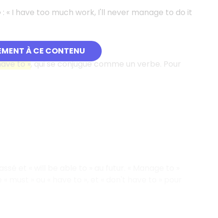
» : « I have too much work, I'll never manage to do it
EMENT À CE CONTENU
have to »
, qui se conjugue comme un verbe. Pour
ssé et « will be able to » au futur. « Manage to »
e « must » ou « have to », et « don't have to » pour