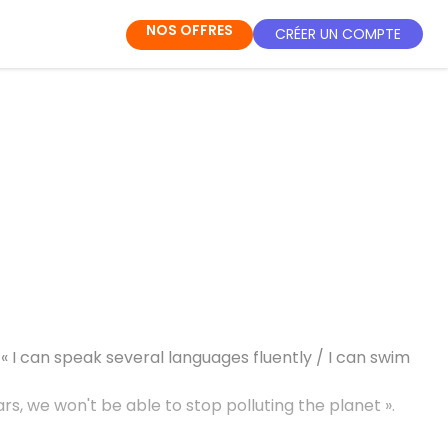
NOS OFFRES
CRÉER UN COMPTE
 « I can speak several languages fluently / I can swim
 cars, we won't be able to stop polluting the planet ».