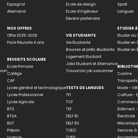
Espagnol
Ecole de design
Sport
Allemand
Ecole d’ingénieur
Langues
Devenir partenaire
NOS OFFRES
ETUDIER À
Offre 2025-2026
VIE ETUDIANTE
Etudier a
Pack Réussite 4 ans
Vie Etudiante
Etudier en 
Bourses et prêts étudiants
Etudier en
Logement Etudiant
REUSSITE SCOLAIRE
Jobs Etudiant et Alternance
Ecole Primaire
BIBLIOTH
sion
Trouve ton job saisonnier
Collège
Cuisine
CAP
Transports
Lycée général et technologique
TESTS DE LANGUES
Mode - Vê
Lycée Professionnel
TFI
Coiffure -
Lycée Agricole
TCF
Commerce 
BTS
TEF
Bâtiment -
BTSA
DELF B1
Électricité
BUT
DELF B2
Mécanique
Prépas
TOEIC
Services à
Licence
TOEFL
Accompagn