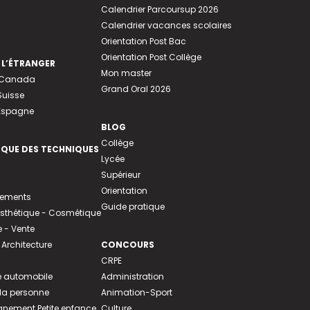
Calendrier Parcoursup 2026
Calendrier vacances scolaires
Orientation Post Bac
Orientation Post Collège
 L’ÉTRANGER
Mon master
u Canada
Grand Oral 2026
Suisse
 Espagne
BLOG
Collège
EQUE DES TECHNIQUES
Lycée
Supérieur
Orientation
tements
Guide pratique
 Esthétique - Cosmétique
- Vente
 Architecture
CONCOURS
CRPE
 automobile
Administration
 la personne
Animation-Sport
ement Petite enfance
Culture