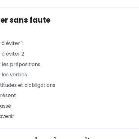
er sans faute
 à éviter 1
 à éviter 2
er les prépositions
er les verbes
titudes et d'obligations
présent
passé
'avenir