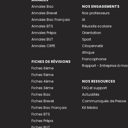
Annales Bac
NOS ENGAGEMENTS
Annales Brevet
Nos professeurs
Annales Bac Français
IA
Annales BTS
Réussite scolaire
Annales Prépa
Orientation
Annales BUT
Sport
Annales CRPE
Citoyenneté
Afrique
Francophonie
FICHES DE RÉVISIONS
Rapport - Entreprise à mis
Fiches 6ème
Fiches 5ème
Fiches 4ème
NOS RESSOURCES
Fiches 3ème
FAQ et support
Fiches Bac
Actualités
Fiches Brevet
Communiqués de Presse
Fiches Bac Français
Kit Média
Fiches BTS
Fiches Prépa
Fiches BUT