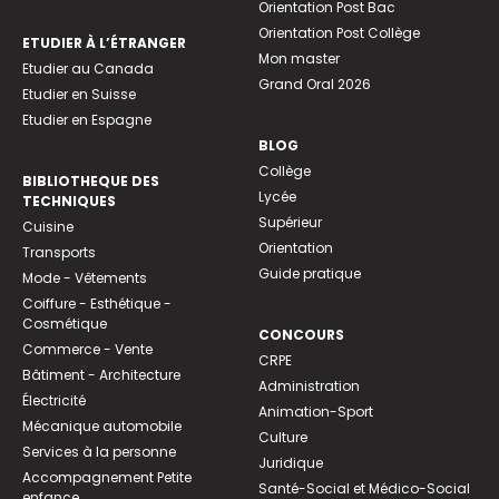
Orientation Post Bac
Orientation Post Collège
ETUDIER À L’ÉTRANGER
Mon master
Etudier au Canada
Grand Oral 2026
Etudier en Suisse
Etudier en Espagne
BLOG
Collège
BIBLIOTHEQUE DES
Lycée
TECHNIQUES
Supérieur
Cuisine
Orientation
Transports
Guide pratique
Mode - Vêtements
Coiffure - Esthétique -
Cosmétique
CONCOURS
Commerce - Vente
CRPE
Bâtiment - Architecture
Administration
Électricité
Animation-Sport
Mécanique automobile
Culture
Services à la personne
Juridique
Accompagnement Petite
Santé-Social et Médico-Social
enfance