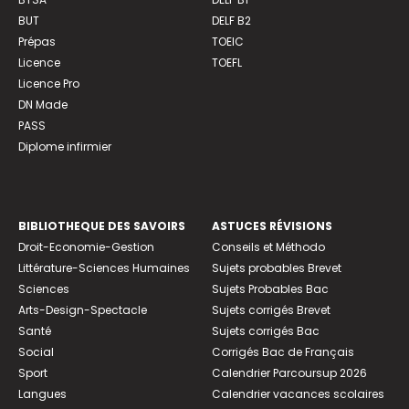
BUT
DELF B2
Prépas
TOEIC
Licence
TOEFL
Licence Pro
DN Made
PASS
Diplome infirmier
BIBLIOTHEQUE DES SAVOIRS
ASTUCES RÉVISIONS
Droit-Economie-Gestion
Conseils et Méthodo
Littérature-Sciences Humaines
Sujets probables Brevet
Sciences
Sujets Probables Bac
Arts-Design-Spectacle
Sujets corrigés Brevet
Santé
Sujets corrigés Bac
Social
Corrigés Bac de Français
Sport
Calendrier Parcoursup 2026
Langues
Calendrier vacances scolaires