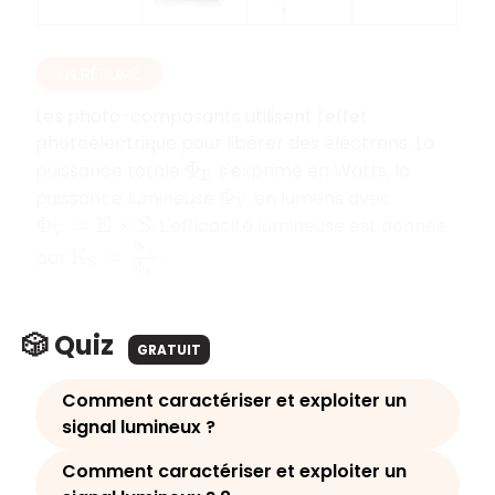
EN RÉSUMÉ
Les photo-composants utilisent l'effet
photoélectrique pour libérer des électrons. La
puissance totale
s'exprime en Watts, la
Φ
E
puissance lumineuse
en lumens avec
Φ
V
. L'efficacité lumineuse est donnée
Φ
V
=
E
×
S
K
S
=
Φ
V
Φ
E
par
.
🎲 Quiz
GRATUIT
Comment caractériser et exploiter un
signal lumineux ?
Comment caractériser et exploiter un