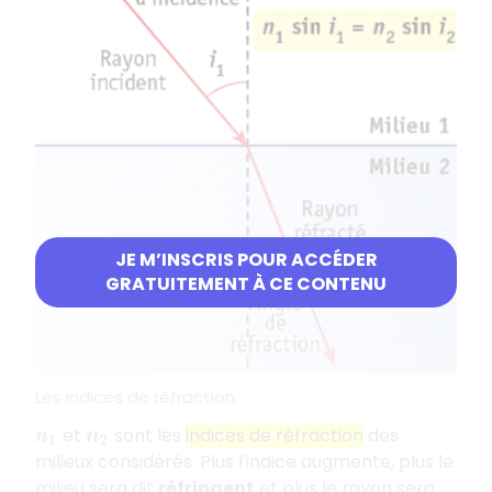
JE M’INSCRIS POUR ACCÉDER
GRATUITEMENT À CE CONTENU
Les indices de réfraction
et
sont les
indices de réfraction
des
n
1
n
2
milieux considérés. Plus l'indice augmente, plus le
milieu sera dit
réfringent
et plus le rayon sera