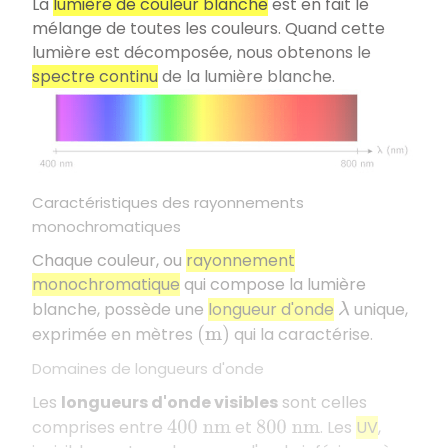
La
lumière de couleur blanche
est en fait le
mélange de toutes les couleurs. Quand cette
lumière est décomposée, nous obtenons le
spectre continu
de la lumière blanche.
Caractéristiques des rayonnements
monochromatiques
Chaque couleur, ou
rayonnement
monochromatique
qui compose la lumière
blanche, possède une
longueur d'onde
unique,
λ
exprimée en mètres
qui la caractérise.
(
m
)
Domaines de longueurs d'onde
Les
longueurs d'onde visibles
sont celles
comprises entre
et
. Les
UV
,
400
n
m
800
n
m