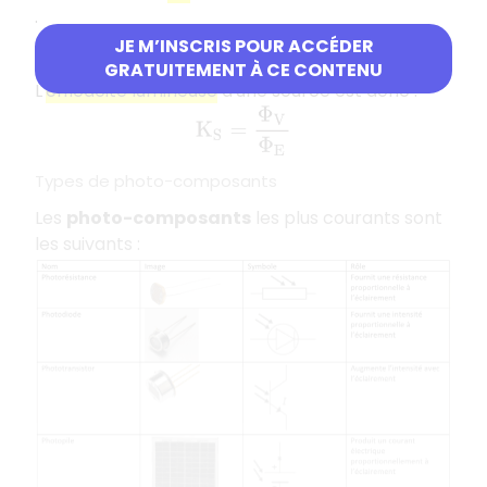
.
JE M’INSCRIS POUR ACCÉDER
Efficacité lumineuse
GRATUITEMENT À CE CONTENU
L'
efficacité lumineuse
d'une source est donc :
K
S
=
Φ
V
Φ
E
Types de photo-composants
Les
photo-composants
les plus courants sont
les suivants :