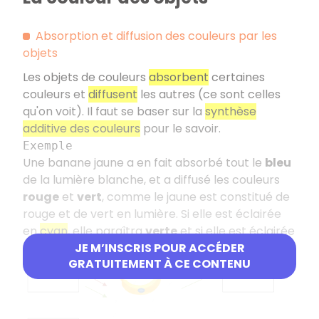
Absorption et diffusion des couleurs par les
objets
Les objets de couleurs
absorbent
certaines
couleurs et
diffusent
les autres (ce sont celles
qu'on voit). Il faut se baser sur la
synthèse
additive des couleurs
pour le savoir.
Exemple
Une banane jaune a en fait absorbé tout le
bleu
de la lumière blanche, et a diffusé les couleurs
rouge
et
vert
, comme le jaune est constitué de
rouge et de vert en lumière. Si elle est éclairée
en
cyan
, elle paraîtra
verte
et si elle est éclairée
en
bleu
, elle paraîtra
noire
.
JE M’INSCRIS POUR ACCÉDER
GRATUITEMENT À CE CONTENU