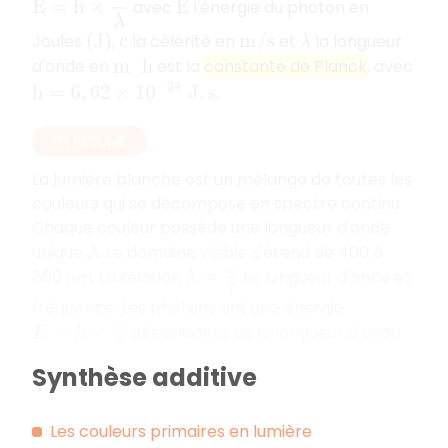
E
=
h
×
c
λ
avec
l'énergie du photon en
E
Joules
,
la célérité en
et
la longueur
(
J
)
c
m
/
s
λ
d'onde en
est la
constante de Planck
, avec
m
h
h
=
6
,
62
×
10
−
34
J
.
s
.
EN RÉSUMÉ
La lumière blanche est un mélange de toutes les
couleurs qui se décompose en spectre continu.
Chaque couleur possède une longueur d'onde
unique
. Le domaine visible s'étend de 400 à
λ
800 nm. La relation
lie longueur d'onde et
λ
=
c
f
fréquence. Les photons ont une énergie
dépendante de la longueur d'onde.
E
=
h
×
c
λ
Synthèse additive
Les couleurs primaires en lumière