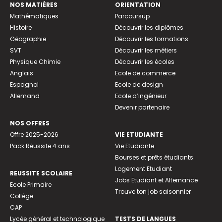
NOS MATIÈRES
ORIENTATION
Mathématiques
Parcoursup
Histoire
Découvrir les diplômes
Géographie
Découvrir les formations
SVT
Découvrir les métiers
Physique Chimie
Découvrir les écoles
Anglais
Ecole de commerce
Espagnol
Ecole de design
Allemand
Ecole d’ingénieur
Devenir partenaire
NOS OFFRES
Offre 2025-2026
VIE ETUDIANTE
Pack Réussite 4 ans
Vie Etudiante
Bourses et prêts étudiants
Logement Etudiant
REUSSITE SCOLAIRE
Jobs Etudiant et Alternance
Ecole Primaire
Trouve ton job saisonnier
Collège
CAP
Lycée général et technologique
TESTS DE LANGUES