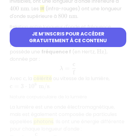
invisibles, ont une longueur d'onde inférieure à
. Les
IR
(infra-rouges) ont une longueur
400
n
m
d'onde supérieure à
.
800
n
m
Relation entre longueur d'onde et fréquence
JE M’INSCRIS POUR ACCÉDER
La lumière étant une
onde électromagnétique
se
GRATUITEMENT À CE CONTENU
propageant à la vitesse de la lumière, elle
possède une
fréquence f
(en Hertz,
),
H
z
donnée par :
λ
=
c
f
Avec
, la
célérité
ou vitesse de la lumière,
c
c
=
3
⋅
10
8
m
/
s
.
Nature corpusculaire de la lumière
La lumière est une onde électromagnétique,
mais est également composée de particules
appelées
photons
. Ils ont une énergie différente
pour chaque longueur d'onde :