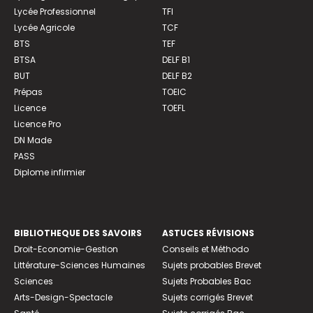
Lycée Professionnel
TFI
Lycée Agricole
TCF
BTS
TEF
BTSA
DELF B1
BUT
DELF B2
Prépas
TOEIC
Licence
TOEFL
Licence Pro
DN Made
PASS
Diplome infirmier
BIBLIOTHEQUE DES SAVOIRS
ASTUCES RÉVISIONS
Droit-Economie-Gestion
Conseils et Méthodo
Littérature-Sciences Humaines
Sujets probables Brevet
Sciences
Sujets Probables Bac
Arts-Design-Spectacle
Sujets corrigés Brevet