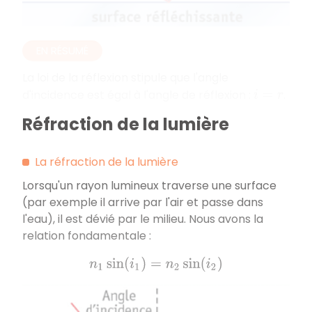
EN RÉSUMÉ
La loi de la réflexion stipule que l'angle
d'incidence est égal à l'angle de réflexion :
.
i
=
r
Réfraction de la lumière
La réfraction de la lumière
Lorsqu'un rayon lumineux traverse une surface
(par exemple il arrive par l'air et passe dans
l'eau), il est dévié par le milieu. Nous avons la
relation fondamentale :
n
1
sin
(
i
1
)
=
n
2
sin
(
i
2
)