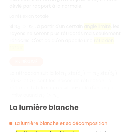
dévié par rapport à la normale.
La réflexion totale
Si
, à partir d'un certain
angle limite
, les
n
2
>
n
1
rayons ne seront plus réfractés mais seulement
réfléchis. C'est ce qu'on appelle une
réflexion
totale
.
EN RÉSUMÉ
La réfraction suit la loi
n
1
sin
(
i
1
)
=
n
2
sin
(
i
2
)
où
et
sont les indices de réfraction. La
n
1
n
2
réflexion totale se produit au-delà d'un angle
limite quand
.
n
2
>
n
1
La lumière blanche
La lumière blanche et sa décomposition