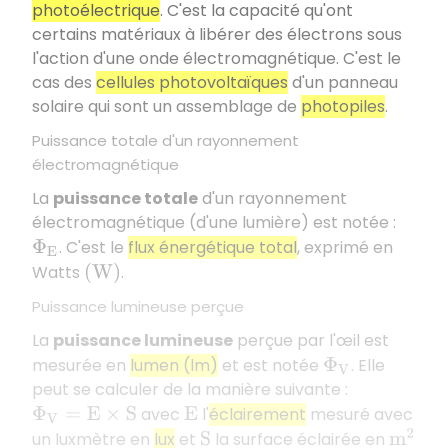
photoélectrique
. C'est la capacité qu'ont
certains matériaux à libérer des électrons sous
l'action d'une onde électromagnétique. C'est le
cas des
cellules photovoltaïques
d'un panneau
solaire qui sont un assemblage de
photopiles
.
Puissance totale d'un rayonnement
électromagnétique
La
puissance totale
d'un rayonnement
électromagnétique (d'une lumière) est notée :
. C'est le
flux énergétique total
, exprimé en
Φ
E
Watts
.
(
W
)
Puissance lumineuse perçue
La
puissance lumineuse
perçue par l'œil est
mesurée en
lumen (lm)
et est notée
. Elle
Φ
V
peut se calculer de la manière suivante :
avec
l'
éclairement
mesuré avec
Φ
V
=
E
×
S
E
un luxmètre en
lux
et
la surface éclairée en
m
2
S