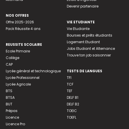
Devenir partenaire
NOS OFFRES
Offre 2025-2026
VIE ETUDIANTE
Pack Réussite 4 ans
Vie Etudiante
Bourses et prêts étudiants
Logement Etudiant
REUSSITE SCOLAIRE
Jobs Etudiant et Alternance
Ecole Primaire
Trouve ton job saisonnier
Collège
CAP
Lycée général et technologique
TESTS DE LANGUES
Lycée Professionnel
TFI
Lycée Agricole
TCF
BTS
TEF
BTSA
DELF B1
BUT
DELF B2
Prépas
TOEIC
Licence
TOEFL
Licence Pro