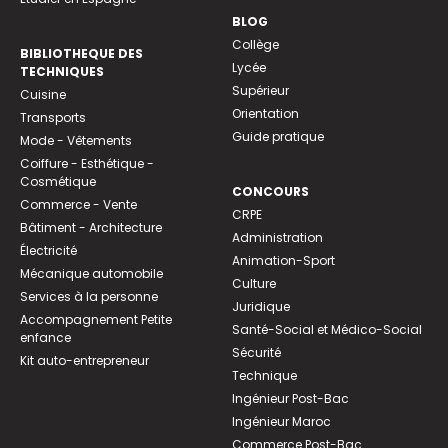
BLOG
Collège
BIBLIOTHEQUE DES
Lycée
TECHNIQUES
Supérieur
Cuisine
Orientation
Transports
Guide pratique
Mode - Vêtements
Coiffure - Esthétique -
Cosmétique
CONCOURS
Commerce - Vente
CRPE
Bâtiment - Architecture
Administration
Électricité
Animation-Sport
Mécanique automobile
Culture
Services à la personne
Juridique
Accompagnement Petite
Santé-Social et Médico-Social
enfance
Sécurité
Kit auto-entrepreneur
Technique
Ingénieur Post-Bac
Ingénieur Maroc
Commerce Post-Bac