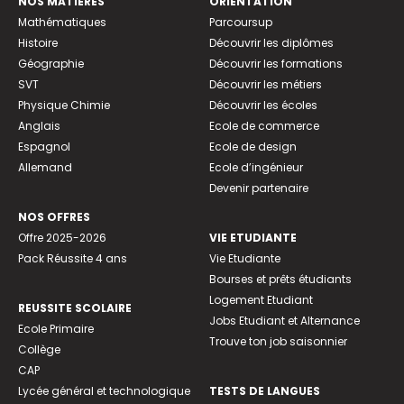
NOS MATIÈRES
ORIENTATION
Mathématiques
Parcoursup
Histoire
Découvrir les diplômes
Géographie
Découvrir les formations
SVT
Découvrir les métiers
Physique Chimie
Découvrir les écoles
Anglais
Ecole de commerce
Espagnol
Ecole de design
Allemand
Ecole d’ingénieur
Devenir partenaire
NOS OFFRES
Offre 2025-2026
VIE ETUDIANTE
Pack Réussite 4 ans
Vie Etudiante
Bourses et prêts étudiants
Logement Etudiant
REUSSITE SCOLAIRE
Jobs Etudiant et Alternance
Ecole Primaire
Trouve ton job saisonnier
Collège
CAP
Lycée général et technologique
TESTS DE LANGUES