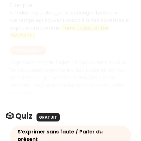
Exemple
« Today my colleague is working in London »
Ce temps est souvent associé à des adverbes et
expressions comme
« now, today, at the
moment »
.
EN RÉSUMÉ
Le présent simple (sujet + base verbale + s à la
3e personne) exprime les habitudes et vérités
générales. Le présent be + ving (be + base
verbale + ing) exprime les actions ponctuelles
en cours.
🎲 Quiz
GRATUIT
S'exprimer sans faute / Parler du
présent