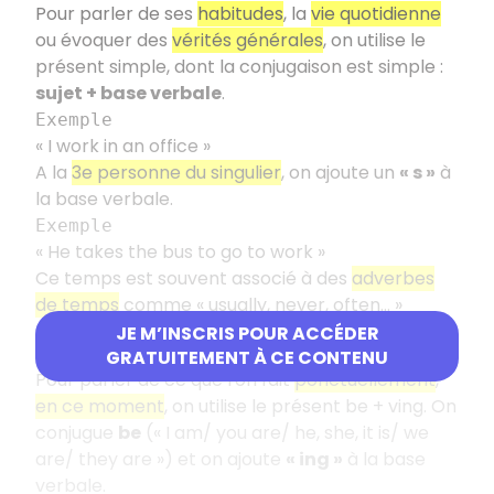
Pour parler de ses
habitudes
, la
vie quotidienne
ou évoquer des
vérités générales
, on utilise le
présent simple, dont la conjugaison est simple :
sujet + base verbale
.
Exemple
« I work in an office »
A la
3e personne du singulier
, on ajoute un
« s »
à
la base verbale.
Exemple
« He takes the bus to go to work »
Ce temps est souvent associé à des
adverbes
de temps
comme « usually, never, often... »
JE M’INSCRIS POUR ACCÉDER
Le présent be + ving
GRATUITEMENT À CE CONTENU
Pour parler de ce que l'on fait
ponctuellement
,
en ce moment
, on utilise le présent be + ving. On
conjugue
be
(« I am/ you are/ he, she, it is/ we
are/ they are ») et on ajoute
« ing »
à la base
verbale.