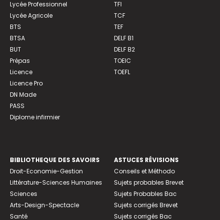
Lycée Professionnel
TFI
Lycée Agricole
TCF
BTS
TEF
BTSA
DELF B1
BUT
DELF B2
Prépas
TOEIC
Licence
TOEFL
Licence Pro
DN Made
PASS
Diplome infirmier
BIBLIOTHEQUE DES SAVOIRS
ASTUCES RÉVISIONS
Droit-Economie-Gestion
Conseils et Méthodo
Littérature-Sciences Humaines
Sujets probables Brevet
Sciences
Sujets Probables Bac
Arts-Design-Spectacle
Sujets corrigés Brevet
Santé
Sujets corrigés Bac