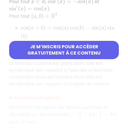
Pour tout
,
et
x
∈
R
cos
′
(
x
)
=
−
s
i
n
(
x
)
.
sin
′
(
x
)
=
cos
(
x
)
(
a
,
b
)
∈
R
2
Pour tout
:
cos
(
a
+
b
)
=
cos
(
a
)
cos
(
b
)
−
sin
(
a
)
sin
(
b
)
sin
(
a
+
b
)
=
sin
(
a
)
cos
(
b
)
+
sin
(
b
)
cos
(
a
)
JE M’INSCRIS POUR ACCÉDER
GRATUITEMENT À CE CONTENU
La fonction cosinus est paire donc elle est
symétrique par rapport à l'axe des ordonnées.
La fonction sinus est impaire donc elle est
symétrique par rapport à l'origine du repère.
Fonction tangente
La fonction tangente est définie, continue et
dérivable sur les intervalles
]
−
π
2
+
k
π
;
π
2
+
k
π
[
avec
réel.
k