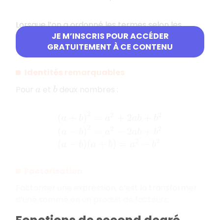
Lorsque l’on a ordonné les termes selon les
JE M’INSCRIS POUR ACCÉDER
puissances décroissantes de
, on dit que l’on a
x
GRATUITEMENT À CE CONTENU
réduit l’expression.
Identités remarquables
Pour
et
deux nombres :
a
b
(
a
+
b
)
2
=
a
2
+
2
a
b
+
b
2
(
a
−
b
)
2
=
a
2
−
2
a
b
+
b
2
(
a
−
b
)
(
a
+
b
)
=
a
2
−
b
2
Factorisation
Factoriser une expression, c’est la transformer
d’une somme en un produit de facteurs.