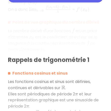
se note
.
f
′
(
x
0
)
lim
h
→
0
f
(
x
0
+
h
)
−
f
(
x
0
)
h
On a donc
=
.
f
′
(
x
0
)
Point de vue graphique du nombre dérivé
Le nombre dérivé d'une fonction
en un point
f
d'abscisse
est le coefficient directeur de la
x
0
tangente à la courbe représentative de
au
f
point d'abscisse
.
x
0
Rappels de trigonométrie 1
Fonctions cosinus et sinus
Les fonctions cosinus et sinus sont définies,
continues et dérivables sur
.
R
Elles sont périodiques de période 2
et leur
π
représentation graphique est une sinusoïde de
période 2
.
π