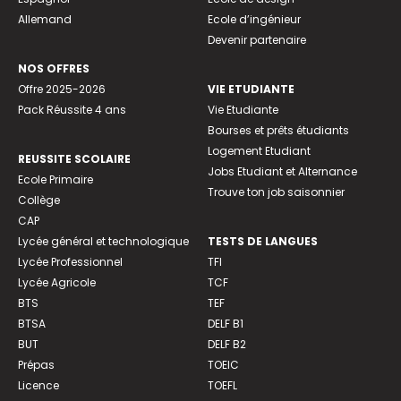
Allemand
Ecole d’ingénieur
Devenir partenaire
NOS OFFRES
Offre 2025-2026
VIE ETUDIANTE
Pack Réussite 4 ans
Vie Etudiante
Bourses et prêts étudiants
Logement Etudiant
REUSSITE SCOLAIRE
Jobs Etudiant et Alternance
Ecole Primaire
Trouve ton job saisonnier
Collège
CAP
Lycée général et technologique
TESTS DE LANGUES
Lycée Professionnel
TFI
Lycée Agricole
TCF
BTS
TEF
BTSA
DELF B1
BUT
DELF B2
Prépas
TOEIC
Licence
TOEFL