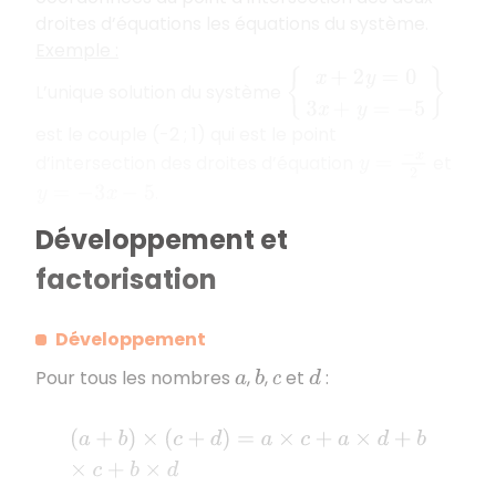
droites d’équations les équations du système.
Exemple :
{
x
+
2
y
=
0
3
x
+
y
=
−
5
}
L’unique solution du système
est le couple (-2 ; 1) qui est le point
y
=
−
x
2
d’intersection des droites d’équation
et
.
y
=
−
3
x
−
5
Développement et
factorisation
Développement
Pour tous les nombres
,
,
et
:
a
b
c
d
(
a
+
b
)
×
(
c
+
d
)
=
a
×
c
+
a
×
d
+
b
×
c
+
b
×
d
.