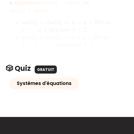
Equations
et
cos
(
x
)
=
cos
(
a
)
sin
(
x
)
=
sin
(
a
)
ou
cos
(
x
)
=
cos
(
a
)
⇔
x
=
a
+
2
k
π
avec
x
=
−
a
+
2
k
π
k
∈
Z
ou
sin
(
x
)
=
sin
(
a
)
⇔
x
=
a
+
2
k
π
avec
x
=
π
−
a
+
2
k
π
k
∈
Z
🎲 Quiz
GRATUIT
Systèmes d'équations