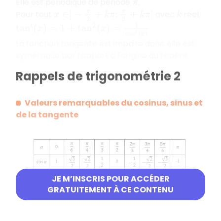
Elle est périodique de période
.
π
Pour tout
avec
réel,
x
∈
]
−
π
2
+
k
π
;
π
2
+
k
π
[
k
tan
′
(
x
)
=
1
+
tan
2
(
x
)
=
1
cos
2
(
x
)
.
La fonction tangente est impaire donc elle est
symétrique par rapport à l'origine du repère.
Rappels de trigonométrie 2
Valeurs remarquables du cosinus, sinus et
de la tangente
JE M’INSCRIS POUR ACCÉDER
GRATUITEMENT À CE CONTENU