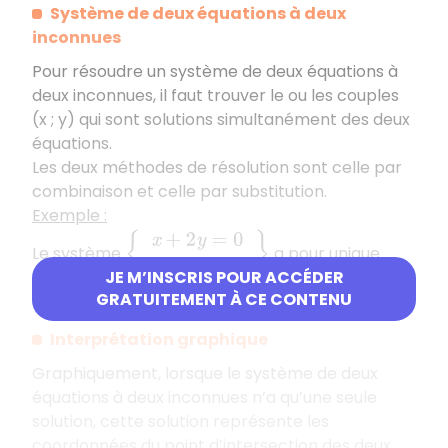
Système de deux équations à deux
inconnues
Pour résoudre un système de deux équations à
deux inconnues, il faut trouver le ou les couples
(x ; y) qui sont solutions simultanément des deux
équations.
Les deux méthodes de résolution sont celle par
combinaison et celle par substitution.
Exemple :
{
x
+
2
y
=
0
3
x
+
y
=
−
5
}
Le système
a pour unique
JE M’INSCRIS POUR ACCÉDER
solution le couple (-2 ; 1).
GRATUITEMENT À CE CONTENU
Interprétation graphique
Graphiquement, lorsque le système de deux
équations à deux inconnues n’a qu’une seule
solution, cette solution représente les
coordonnées du point d’intersection des deux