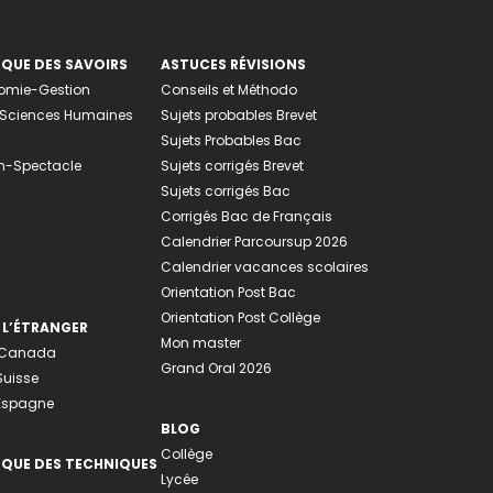
EQUE DES SAVOIRS
ASTUCES RÉVISIONS
nomie-Gestion
Conseils et Méthodo
e-Sciences Humaines
Sujets probables Brevet
Sujets Probables Bac
n-Spectacle
Sujets corrigés Brevet
Sujets corrigés Bac
Corrigés Bac de Français
Calendrier Parcoursup 2026
Calendrier vacances scolaires
Orientation Post Bac
Orientation Post Collège
 L’ÉTRANGER
Mon master
u Canada
Grand Oral 2026
Suisse
 Espagne
BLOG
Collège
EQUE DES TECHNIQUES
Lycée