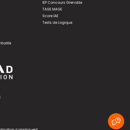
IEP Concours Grenoble
TAGE MAGE
Score IAE
Tests de Logique
tialité
s
ilisation
s’appliquent.