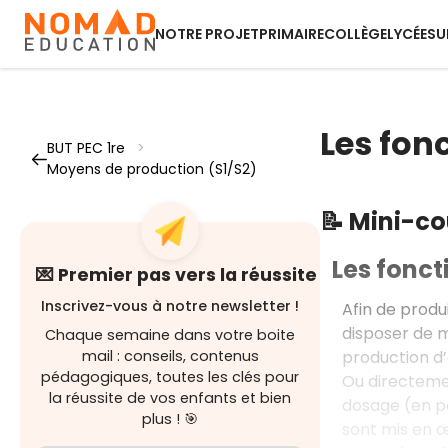
NOTRE PROJET
PRIMAIRE
COLLÈGE
LYCÉE
SU
Les fon
BUT PEC 1re
>
Moyens de production (S1/S2)
📝 Mini-c
Les fonc
💌 Premier pas vers la réussite
Inscrivez-vous à notre newsletter !
Afin de produ
disposer de m
Chaque semaine dans votre boite
production d’
mail : conseils, contenus
pédagogiques, toutes les clés pour
Ou directemen
la réussite de vos enfants et bien
dosage (en po
plus ! 🎯
sont mis en œ