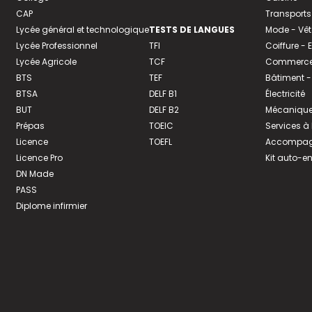
CAP
Transports
Lycée général et technologique
TESTS DE LANGUES
Mode - Vê
Lycée Professionnel
TFI
Coiffure -
Lycée Agricole
TCF
Commerce 
BTS
TEF
Bâtiment -
BTSA
DELF B1
Électricité
BUT
DELF B2
Mécanique
Prépas
TOEIC
Services à
Licence
TOEFL
Accompagn
Licence Pro
Kit auto-e
DN Made
PASS
Diplome infirmier