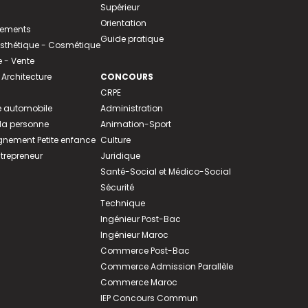
Supérieur
Orientation
tements
Guide pratique
 Esthétique - Cosmétique
- Vente
 Architecture
CONCOURS
CRPE
 automobile
Administration
 la personne
Animation-Sport
ement Petite enfance
Culture
ntrepreneur
Juridique
Santé-Social et Médico-Social
Sécurité
Technique
Ingénieur Post-Bac
Ingénieur Maroc
Commerce Post-Bac
Commerce Admission Parallèle
Commerce Maroc
IEP Concours Commun