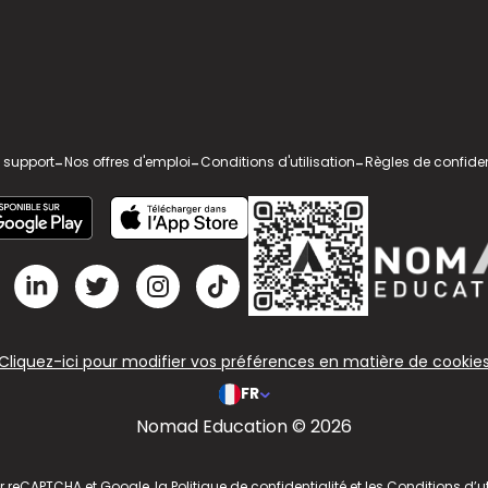
 support
-
Nos offres d'emploi
-
Conditions d'utilisation
-
Règles de confiden
Cliquez-ici pour modifier vos préférences en matière de cookie
FR
Nomad Education © 2026
ar reCAPTCHA et Google, la
Politique de confidentialité
et les
Conditions d’ut