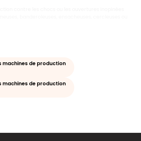
ection contre les chocs ou les ouvertures inopinées
euses, banderoleuses, ensacheuses, cercleuses ou
s machines de production
s machines de production