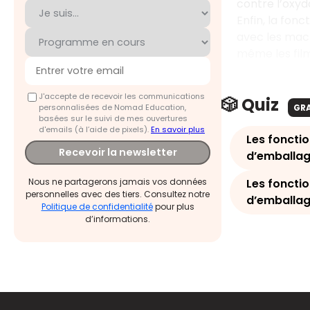
contre l’oxyd
Enfin, la fon
avec les mac
même les fil
J'accepte de recevoir les communications
🎲 Quiz
personnalisées de Nomad Education,
GR
basées sur le suivi de mes ouvertures
d'emails (à l’aide de pixels).
En savoir plus
Les foncti
Recevoir la newsletter
d’emballag
Les foncti
Nous ne partagerons jamais vos données
personnelles avec des tiers. Consultez notre
d’emballag
Politique de confidentialité
pour plus
d’informations.