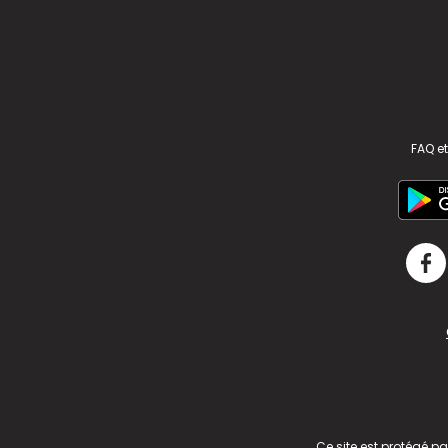
FAQ et
v2.311.4 US
Ce site est protégé p