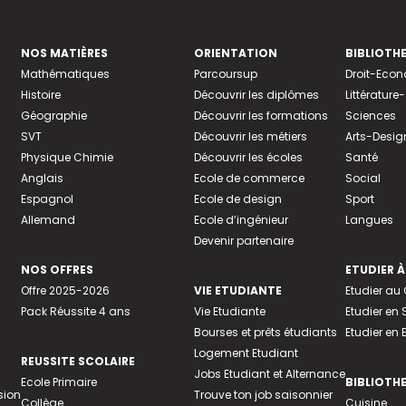
NOS MATIÈRES
ORIENTATION
BIBLIOTH
Mathématiques
Parcoursup
Droit-Eco
Histoire
Découvrir les diplômes
Littératur
Géographie
Découvrir les formations
Sciences
SVT
Découvrir les métiers
Arts-Desig
Physique Chimie
Découvrir les écoles
Santé
Anglais
Ecole de commerce
Social
Espagnol
Ecole de design
Sport
Allemand
Ecole d’ingénieur
Langues
Devenir partenaire
NOS OFFRES
ETUDIER À
Offre 2025-2026
VIE ETUDIANTE
Etudier a
Pack Réussite 4 ans
Vie Etudiante
Etudier en 
Bourses et prêts étudiants
Etudier en
Logement Etudiant
REUSSITE SCOLAIRE
Jobs Etudiant et Alternance
Ecole Primaire
BIBLIOTH
sion
Trouve ton job saisonnier
Collège
Cuisine