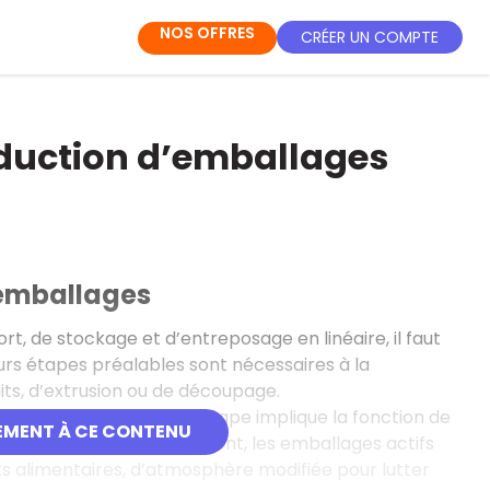
NOS OFFRES
CRÉER UN COMPTE
oduction d’emballages
’emballages
, de stockage et d’entreposage en linéaire, il faut
urs étapes préalables sont nécessaires à la
ts, d’extrusion ou de découpage.
 d'une etuyeuse. Cette étape implique la fonction de
EMENT À CE CONTENU
ervation du conditionnement, les emballages actifs
its alimentaires, d’atmosphère modifiée pour lutter