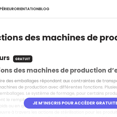
PÉRIEUR
ORIENTATION
BLOG
ctions des machines de pr
ours
GRATUIT
tions des machines de production d
ire des emballages répondant aux contraintes de transport
achines de production avec différentes fonctions. Plusie
emballages. Le système de formage, pour certains produi
t le remplissage avec la mise en étuis du vrac au moyen
JE M’INSCRIS POUR ACCÉDER GRATUIT
ids ou en quantité). Pour répondre à la fonction de prés
uvre à travers les actions de stérilisation pour les produ