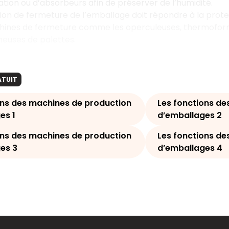
ation ou d’absorbeurs afin de préserver de l’humidité.
ction de fermeture de l’emballage doit répondre à la prot
hines de fermeture comme les operculeuses, thermoform
meuses de palettes.
ATUIT
ons des machines de production
Les fonctions de
es 1
d’emballages 2
ons des machines de production
Les fonctions de
es 3
d’emballages 4