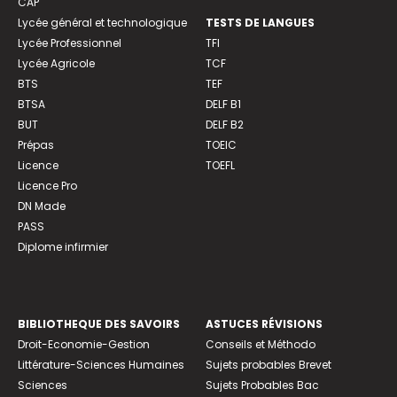
CAP
Lycée général et technologique
TESTS DE LANGUES
Lycée Professionnel
TFI
Lycée Agricole
TCF
BTS
TEF
BTSA
DELF B1
BUT
DELF B2
Prépas
TOEIC
Licence
TOEFL
Licence Pro
DN Made
PASS
Diplome infirmier
BIBLIOTHEQUE DES SAVOIRS
ASTUCES RÉVISIONS
Droit-Economie-Gestion
Conseils et Méthodo
Littérature-Sciences Humaines
Sujets probables Brevet
Sciences
Sujets Probables Bac