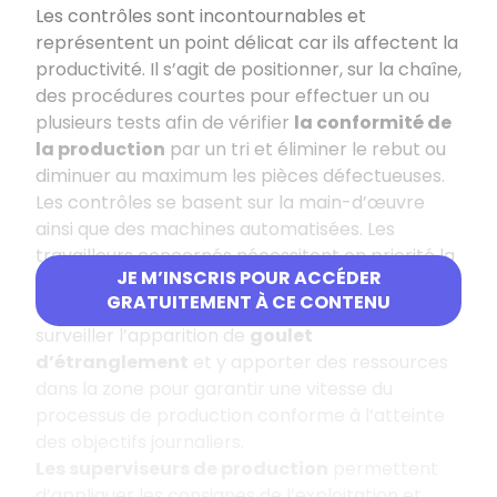
Les contrôles sont incontournables et
représentent un point délicat car ils affectent la
productivité. Il s’agit de positionner, sur la chaîne,
des procédures courtes pour effectuer un ou
plusieurs tests afin de vérifier
la conformité de
la production
par un tri et éliminer le rebut ou
diminuer au maximum les pièces défectueuses.
Les contrôles se basent sur la main-d’œuvre
ainsi que des machines automatisées. Les
travailleurs concernés nécessitent en priorité la
JE M’INSCRIS POUR ACCÉDER
rapidité dans leurs actions de contrôle et donc
GRATUITEMENT À CE CONTENU
une motivation sans faille. Il faut veiller à
surveiller l’apparition de
goulet
d’étranglement
et y apporter des ressources
dans la zone pour garantir une vitesse du
processus de production conforme à l’atteinte
des objectifs journaliers.
Les superviseurs de production
permettent
d’appliquer les consignes de l’exploitation et