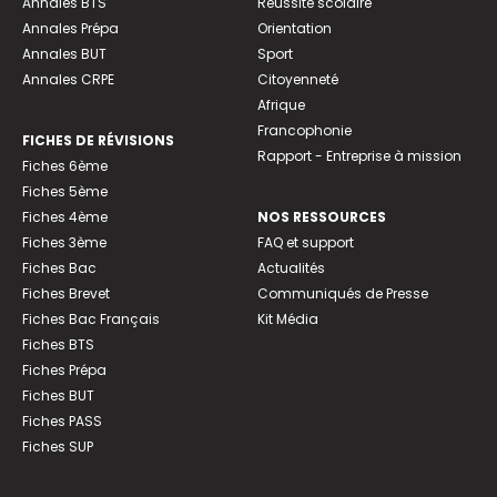
Annales BTS
Réussite scolaire
Annales Prépa
Orientation
Annales BUT
Sport
Annales CRPE
Citoyenneté
Afrique
Francophonie
FICHES DE RÉVISIONS
Rapport - Entreprise à mission
Fiches 6ème
Fiches 5ème
Fiches 4ème
NOS RESSOURCES
Fiches 3ème
FAQ et support
Fiches Bac
Actualités
Fiches Brevet
Communiqués de Presse
Fiches Bac Français
Kit Média
Fiches BTS
Fiches Prépa
Fiches BUT
Fiches PASS
Fiches SUP