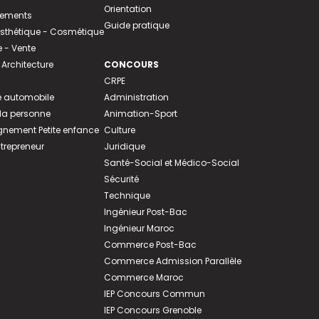
Orientation
tements
Guide pratique
 Esthétique - Cosmétique
- Vente
 Architecture
CONCOURS
CRPE
 automobile
Administration
 la personne
Animation-Sport
ement Petite enfance
Culture
ntrepreneur
Juridique
Santé-Social et Médico-Social
Sécurité
Technique
Ingénieur Post-Bac
Ingénieur Maroc
Commerce Post-Bac
Commerce Admission Parallèle
Commerce Maroc
IEP Concours Commun
IEP Concours Grenoble