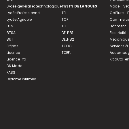
Lycée général et technologique
TESTS DE LANGUES
Mode - Vê
Lycée Professionnel
TFI
Coiffure -
Lycée Agricole
TCF
Commerce 
BTS
TEF
Bâtiment -
BTSA
DELF B1
Électricité
BUT
DELF B2
Mécanique
Prépas
TOEIC
Services à
Licence
TOEFL
Accompagn
Licence Pro
Kit auto-e
DN Made
PASS
Diplome infirmier