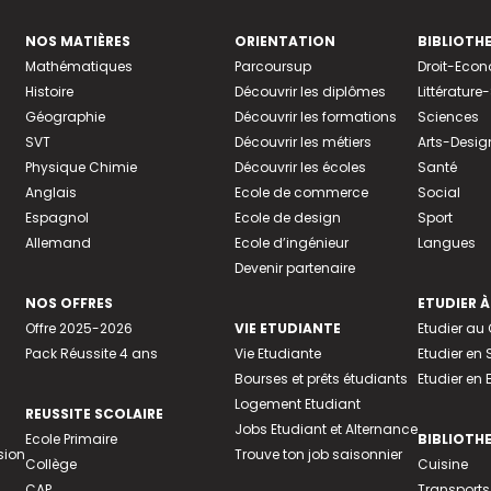
NOS MATIÈRES
ORIENTATION
BIBLIOTH
Mathématiques
Parcoursup
Droit-Eco
Histoire
Découvrir les diplômes
Littératur
Géographie
Découvrir les formations
Sciences
SVT
Découvrir les métiers
Arts-Desig
Physique Chimie
Découvrir les écoles
Santé
Anglais
Ecole de commerce
Social
Espagnol
Ecole de design
Sport
Allemand
Ecole d’ingénieur
Langues
Devenir partenaire
NOS OFFRES
ETUDIER À
Offre 2025-2026
VIE ETUDIANTE
Etudier a
Pack Réussite 4 ans
Vie Etudiante
Etudier en 
Bourses et prêts étudiants
Etudier en
Logement Etudiant
REUSSITE SCOLAIRE
Jobs Etudiant et Alternance
Ecole Primaire
BIBLIOTH
sion
Trouve ton job saisonnier
Collège
Cuisine
CAP
Transports