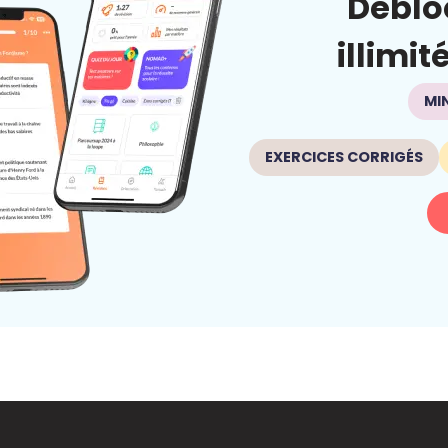
Déblo
illimit
MI
EXERCICES CORRIGÉS