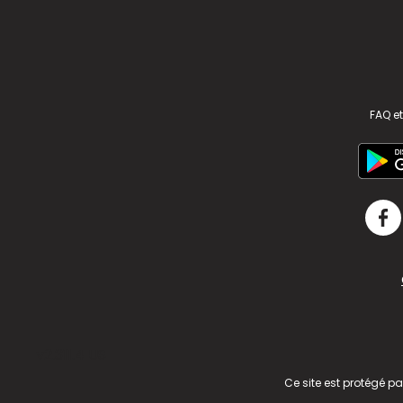
FAQ et
v2.311.4 US
Ce site est protégé p