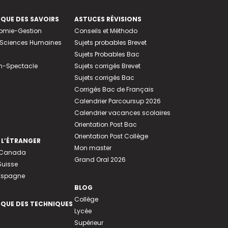
EQUE DES SAVOIRS
ASTUCES RÉVISIONS
nomie-Gestion
Conseils et Méthodo
e-Sciences Humaines
Sujets probables Brevet
Sujets Probables Bac
n-Spectacle
Sujets corrigés Brevet
Sujets corrigés Bac
Corrigés Bac de Français
Calendrier Parcoursup 2026
Calendrier vacances scolaires
Orientation Post Bac
Orientation Post Collège
 L’ÉTRANGER
Mon master
u Canada
Grand Oral 2026
Suisse
 Espagne
BLOG
Collège
EQUE DES TECHNIQUES
Lycée
Supérieur