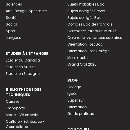
Sciences
Sujets Probables Bac
Arts-Design-Spectacle
Sujets corrigés Brevet
Santé
Sujets corrigés Bac
Social
Corrigés Bac de Français
Sport
Calendrier Parcoursup 2026
Langues
Calendrier vacances scolaires
Orientation Post Bac
Orientation Post Collège
ETUDIER À L’ÉTRANGER
Mon master
Etudier au Canada
Grand Oral 2026
Etudier en Suisse
Etudier en Espagne
BLOG
Collège
BIBLIOTHEQUE DES
Lycée
TECHNIQUES
Supérieur
Cuisine
Orientation
Transports
Guide pratique
Mode - Vêtements
Coiffure - Esthétique -
Cosmétique
CONCOURS