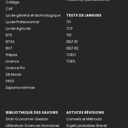
Collège
CAP
Lycée général et technologique
TESTS DE LANGUES
Lycée Professionnel
TFI
Lycée Agricole
TCF
BTS
TEF
BTSA
DELF B1
BUT
DELF B2
Prépas
TOEIC
Licence
TOEFL
Licence Pro
DN Made
PASS
Diplome infirmier
BIBLIOTHEQUE DES SAVOIRS
ASTUCES RÉVISIONS
Droit-Economie-Gestion
Conseils et Méthodo
Littérature-Sciences Humaines
Sujets probables Brevet