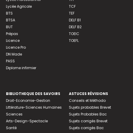
Lycée Agricole
TCF
BTS
TEF
BTSA
DELF B1
BUT
DELF B2
Prépas
TOEIC
Licence
TOEFL
Licence Pro
DN Made
PASS
Diplome infirmier
BIBLIOTHEQUE DES SAVOIRS
ASTUCES RÉVISIONS
Droit-Economie-Gestion
Conseils et Méthodo
Littérature-Sciences Humaines
Sujets probables Brevet
Sciences
Sujets Probables Bac
Arts-Design-Spectacle
Sujets corrigés Brevet
Santé
Sujets corrigés Bac