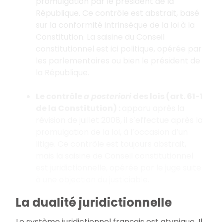
promulgation par le président de la
République. Ce contrôle est abstrait, basé
sur la conformité intrinsèque de la loi à la
Constitution. La saisine du Conseil
constitutionnel est ici politique, opérée par
les parlementaires ou bien le président de
la République.
Le contrôle
a posteriori
des lois (art. 61-1
de la Constitution) :
apparu après la
révision de juillet 2008, il s’effectue après la
promulgation de la loi, à l’occasion d’un
litige. Ce contrôle est toujours abstrait,
mais la saisine de Conseil constitutionnel
est juridictionnelle, opérée par le juge suite
à une objection du justiciable.
La dualité juridictionnelle
Le système juridictionnel français est atypique. Il