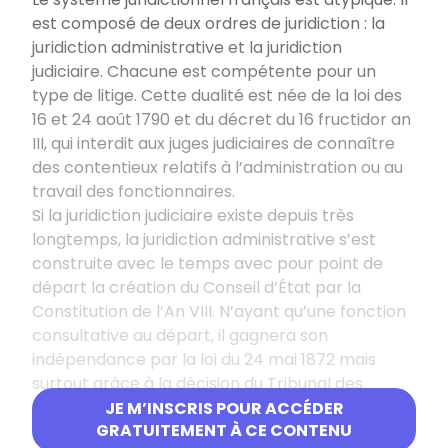
est composé de deux ordres de juridiction : la
juridiction administrative et la juridiction
judiciaire. Chacune est compétente pour un
type de litige. Cette dualité est née de la loi des
16 et 24 août 1790 et du décret du 16 fructidor an
III, qui interdit aux juges judiciaires de connaître
des contentieux relatifs à l’administration ou au
travail des fonctionnaires.
Si la juridiction judiciaire existe depuis très
longtemps, la juridiction administrative s’est
construite avec le temps avec pour point de
départ la création du Conseil d’État par la
Constitution de l’An VIII. N’ayant qu’une fonction
consultative au départ, il gagnera son
indépendance par la loi du 24 mai 1872 mais
surtout grâce à la décision du Tribunal des
Conflits (juge chargé d’aiguiller l’affaire vers la
JE M’INSCRIS POUR ACCÉDER
GRATUITEMENT À CE CONTENU
bonne juridiction en cas de conflit) rendue le 8