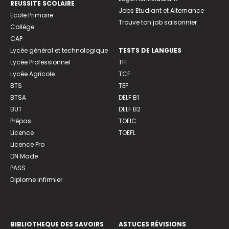
REUSSITE SCOLAIRE
Jobs Etudiant et Alternance
Ecole Primaire
Trouve ton job saisonnier
Collège
CAP
Lycée général et technologique
TESTS DE LANGUES
Lycée Professionnel
TFI
Lycée Agricole
TCF
BTS
TEF
BTSA
DELF B1
BUT
DELF B2
Prépas
TOEIC
Licence
TOEFL
Licence Pro
DN Made
PASS
Diplome infirmier
BIBLIOTHEQUE DES SAVOIRS
ASTUCES RÉVISIONS