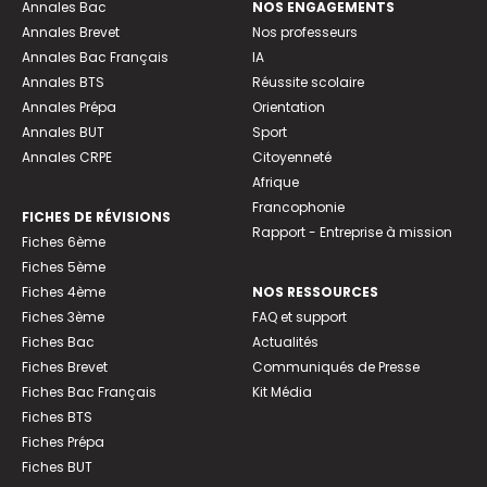
Annales Bac
NOS ENGAGEMENTS
Annales Brevet
Nos professeurs
Annales Bac Français
IA
Annales BTS
Réussite scolaire
Annales Prépa
Orientation
Annales BUT
Sport
Annales CRPE
Citoyenneté
Afrique
Francophonie
FICHES DE RÉVISIONS
Rapport - Entreprise à mission
Fiches 6ème
Fiches 5ème
Fiches 4ème
NOS RESSOURCES
Fiches 3ème
FAQ et support
Fiches Bac
Actualités
Fiches Brevet
Communiqués de Presse
Fiches Bac Français
Kit Média
Fiches BTS
Fiches Prépa
Fiches BUT