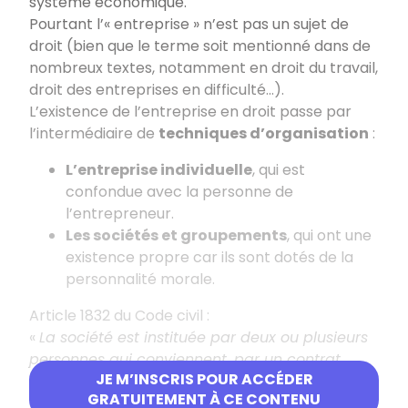
système économique.
Pourtant l’« entreprise » n’est pas un sujet de
droit (bien que le terme soit mentionné dans de
nombreux textes, notamment en droit du travail,
droit des entreprises en difficulté…).
L’existence de l’entreprise en droit passe par
l’intermédiaire de
techniques d’organisation
:
L’entreprise individuelle
, qui est
confondue avec la personne de
l’entrepreneur.
Les sociétés et groupements
, qui ont une
existence propre car ils sont dotés de la
personnalité morale.
Article 1832 du Code civil :
«
La société est instituée par deux ou plusieurs
personnes qui conviennent, par un contrat,
JE M’INSCRIS POUR ACCÉDER
d’affecter à une entreprise commune des biens
GRATUITEMENT À CE CONTENU
ou leur industrie en vue de partager le