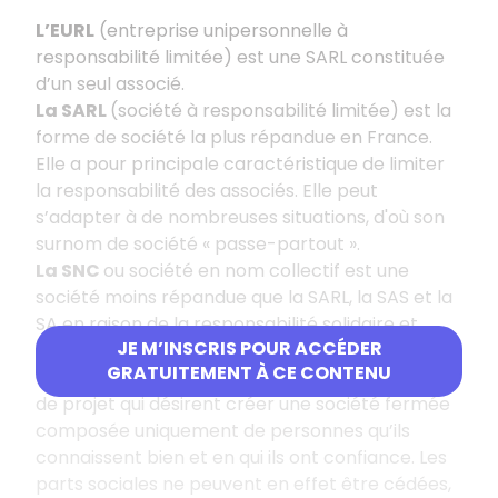
L’EURL
(entreprise unipersonnelle à
responsabilité limitée) est une SARL constituée
d’un seul associé.
La SARL
(société à responsabilité limitée) est la
forme de société la plus répandue en France.
Elle a pour principale caractéristique de limiter
la responsabilité des associés. Elle peut
s’adapter à de nombreuses situations, d'où son
surnom de société « passe-partout ».
La SNC
ou société en nom collectif est une
société moins répandue que la SARL, la SAS et la
SA en raison de la responsabilité solidaire et
JE M’INSCRIS POUR ACCÉDER
indéfinie qui pèse sur chacun de ses associés.
GRATUITEMENT À CE CONTENU
Cette structure convient surtout aux porteurs
de projet qui désirent créer une société fermée
composée uniquement de personnes qu’ils
connaissent bien et en qui ils ont confiance. Les
parts sociales ne peuvent en effet être cédées,