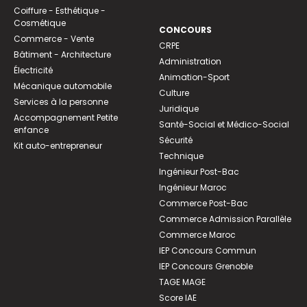
Coiffure - Esthétique -
Cosmétique
CONCOURS
Commerce - Vente
CRPE
Bâtiment - Architecture
Administration
Électricité
Animation-Sport
Mécanique automobile
Culture
Services à la personne
Juridique
Accompagnement Petite
Santé-Social et Médico-Social
enfance
Sécurité
Kit auto-entrepreneur
Technique
Ingénieur Post-Bac
Ingénieur Maroc
Commerce Post-Bac
Commerce Admission Parallèle
Commerce Maroc
IEP Concours Commun
IEP Concours Grenoble
TAGE MAGE
Score IAE