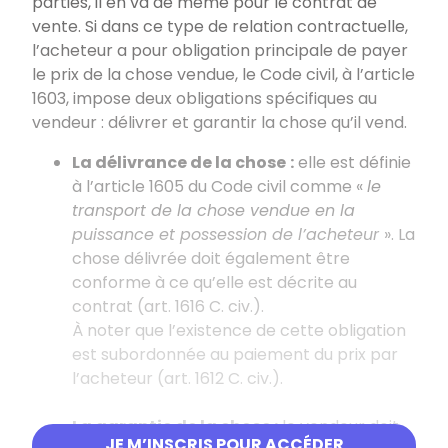
parties, il en va de même pour le contrat de
vente. Si dans ce type de relation contractuelle,
l’acheteur a pour obligation principale de payer
le prix de la chose vendue, le Code civil, à l’article
1603, impose deux obligations spécifiques au
vendeur : délivrer et garantir la chose qu’il vend.
La délivrance de la chose
:
elle est définie
à l’article 1605 du Code civil comme «
le
transport de la chose vendue en la
puissance et possession de l’acheteur
». La
chose délivrée doit également être
conforme à ce qu’elle est décrite au
contrat (art. 1616 C. civ.).
À noter que l’existence de cette obligation
est subordonnée au paiement du prix par
l’acheteur (art. 1612 C. civ.).
La garantie de la chose :
le vendeur doit
JE M’INSCRIS POUR ACCÉDER