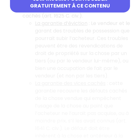
garantir à l’acheteur une possession
GRATUITEMENT À CE CONTENU
paisible de la chose ainsi que les vices
cachés (art. 1625 C. civ.).
La garantie d’éviction
: Le vendeur et le
garant des troubles de possession que
pourrait subir l’acheteur. Ces troubles
peuvent être des revendications de
droit de propriété sur la chose par un
tiers (ou par le vendeur lui-même), ou
bien une occupation de fait par le
vendeur (et non par les tiers).
La garantie des vices cachés
: cette
garantie recouvre les défauts cachés
de la chose vendue qui empêchent
l’usage de la chose au point que
l’acheteur ne l’aurait pas acquise, ou à
moindre prix, s’il les avait connus (art.
1641 C. civ.). Le défaut doit être
inhérent à la chose et antérieur à la