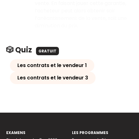
vente. En faisant jouer cette garantie,
l’acheteur peut alors obtenir soir
l’anéantissement de la vente, soit une
diminution du prix.
🎲 Quiz
GRATUIT
Les contrats et le vendeur 1
Les contrats et le vendeur 3
EXAMENS
LES PROGRAMMES