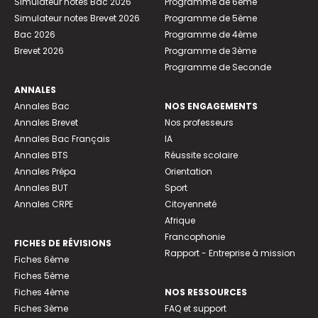
Simulateur notes Bac 2026
Programme de 6ème
Simulateur notes Brevet 2026
Programme de 5ème
Bac 2026
Programme de 4ème
Brevet 2026
Programme de 3ème
Programme de Seconde
ANNALES
Annales Bac
NOS ENGAGEMENTS
Annales Brevet
Nos professeurs
Annales Bac Français
IA
Annales BTS
Réussite scolaire
Annales Prépa
Orientation
Annales BUT
Sport
Annales CRPE
Citoyenneté
Afrique
Francophonie
FICHES DE RÉVISIONS
Rapport - Entreprise à mission
Fiches 6ème
Fiches 5ème
Fiches 4ème
NOS RESSOURCES
Fiches 3ème
FAQ et support