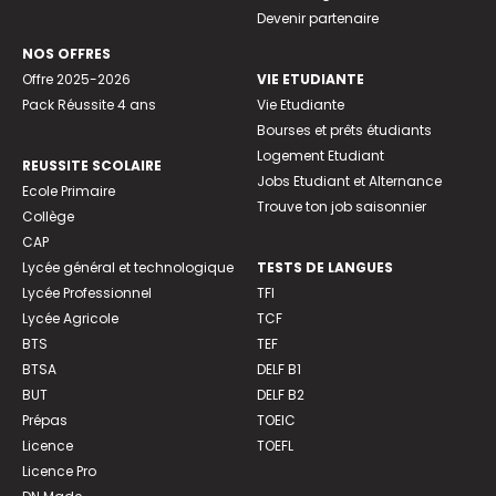
Devenir partenaire
NOS OFFRES
Offre 2025-2026
VIE ETUDIANTE
Pack Réussite 4 ans
Vie Etudiante
Bourses et prêts étudiants
Logement Etudiant
REUSSITE SCOLAIRE
Jobs Etudiant et Alternance
Ecole Primaire
Trouve ton job saisonnier
Collège
CAP
Lycée général et technologique
TESTS DE LANGUES
Lycée Professionnel
TFI
Lycée Agricole
TCF
BTS
TEF
BTSA
DELF B1
BUT
DELF B2
Prépas
TOEIC
Licence
TOEFL
Licence Pro