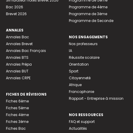
Simulateur notes Brevet 2026
Programme de 5ème
Bac 2026
Programme de 4ème
Brevet 2026
Programme de 3ème
Programme de Seconde
ANNALES
Annales Bac
NOS ENGAGEMENTS
Annales Brevet
Nos professeurs
Annales Bac Français
IA
Annales BTS
Réussite scolaire
Annales Prépa
Orientation
Annales BUT
Sport
Annales CRPE
Citoyenneté
Afrique
Francophonie
FICHES DE RÉVISIONS
Rapport - Entreprise à mission
Fiches 6ème
Fiches 5ème
Fiches 4ème
NOS RESSOURCES
Fiches 3ème
FAQ et support
Fiches Bac
Actualités