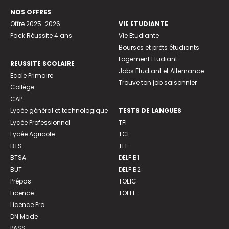
NOS OFFRES
Offre 2025-2026
VIE ETUDIANTE
Pack Réussite 4 ans
Vie Etudiante
Bourses et prêts étudiants
Logement Etudiant
REUSSITE SCOLAIRE
Jobs Etudiant et Alternance
Ecole Primaire
Trouve ton job saisonnier
Collège
CAP
Lycée général et technologique
TESTS DE LANGUES
Lycée Professionnel
TFI
Lycée Agricole
TCF
BTS
TEF
BTSA
DELF B1
BUT
DELF B2
Prépas
TOEIC
Licence
TOEFL
Licence Pro
DN Made
PASS