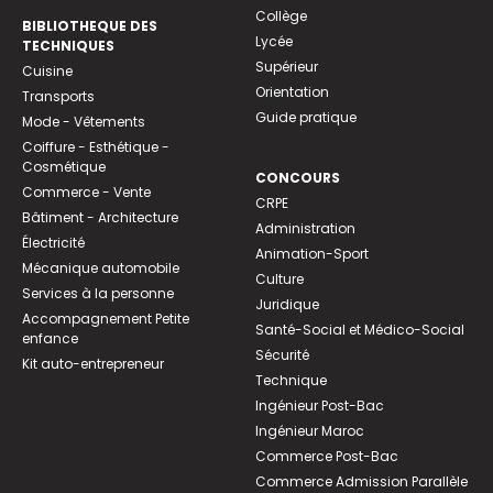
Collège
BIBLIOTHEQUE DES
Lycée
TECHNIQUES
Supérieur
Cuisine
Orientation
Transports
Guide pratique
Mode - Vêtements
Coiffure - Esthétique -
Cosmétique
CONCOURS
Commerce - Vente
CRPE
Bâtiment - Architecture
Administration
Électricité
Animation-Sport
Mécanique automobile
Culture
Services à la personne
Juridique
Accompagnement Petite
Santé-Social et Médico-Social
enfance
Sécurité
Kit auto-entrepreneur
Technique
Ingénieur Post-Bac
Ingénieur Maroc
Commerce Post-Bac
Commerce Admission Parallèle