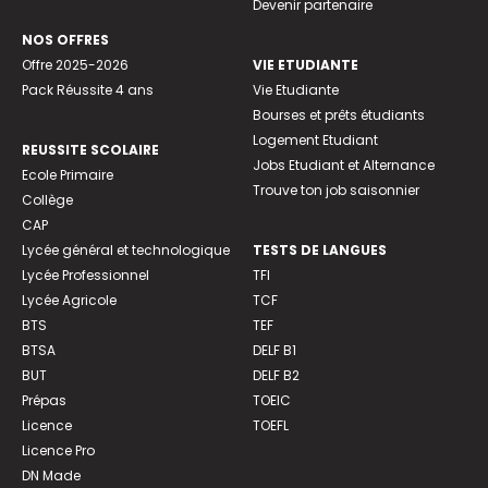
Devenir partenaire
NOS OFFRES
Offre 2025-2026
VIE ETUDIANTE
Pack Réussite 4 ans
Vie Etudiante
Bourses et prêts étudiants
Logement Etudiant
REUSSITE SCOLAIRE
Jobs Etudiant et Alternance
Ecole Primaire
Trouve ton job saisonnier
Collège
CAP
Lycée général et technologique
TESTS DE LANGUES
Lycée Professionnel
TFI
Lycée Agricole
TCF
BTS
TEF
BTSA
DELF B1
BUT
DELF B2
Prépas
TOEIC
Licence
TOEFL
Licence Pro
DN Made