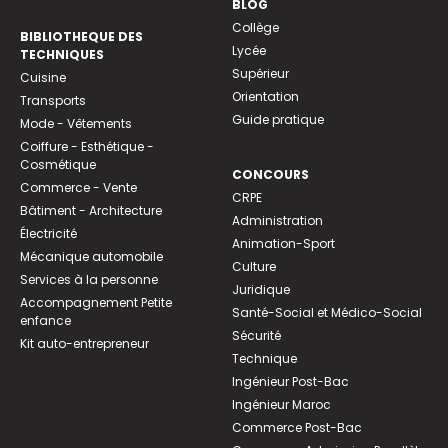
BLOG
Collège
BIBLIOTHEQUE DES
Lycée
TECHNIQUES
Supérieur
Cuisine
Orientation
Transports
Guide pratique
Mode - Vêtements
Coiffure - Esthétique -
Cosmétique
CONCOURS
Commerce - Vente
CRPE
Bâtiment - Architecture
Administration
Électricité
Animation-Sport
Mécanique automobile
Culture
Services à la personne
Juridique
Accompagnement Petite
Santé-Social et Médico-Social
enfance
Sécurité
Kit auto-entrepreneur
Technique
Ingénieur Post-Bac
Ingénieur Maroc
Commerce Post-Bac