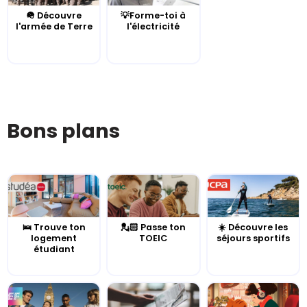
🪖 Découvre
💡Forme-toi à
l'armée de Terre
l'électricité
Bons plans
🛌 Trouve ton
💂🏻 Passe ton
☀️ Découvre les
logement
TOEIC
séjours sportifs
étudiant