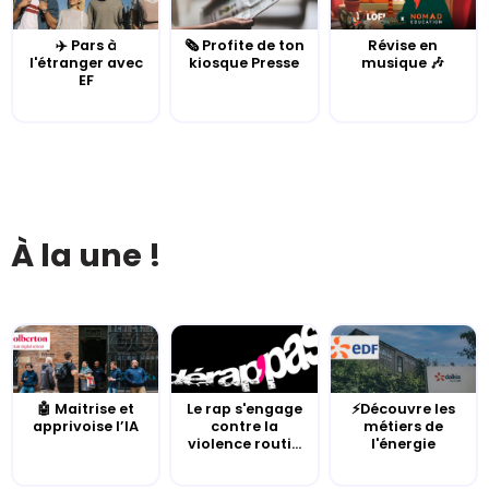
✈️ Pars à
🗞️ Profite de ton
Révise en
l'étranger avec
kiosque Presse
musique 🎶
EF
À la une !
🤖 Maitrise et
Le rap s'engage
⚡Découvre les
apprivoise l’IA
contre la
métiers de
violence routi...
l'énergie