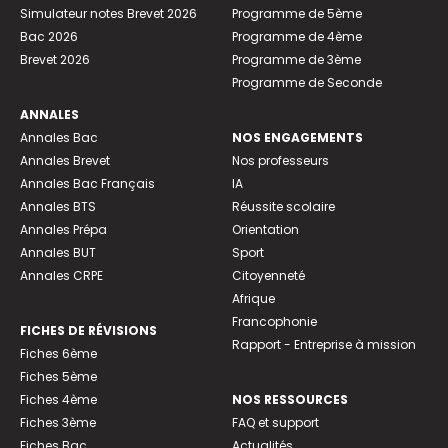
Simulateur notes Brevet 2026
Programme de 5ème
Bac 2026
Programme de 4ème
Brevet 2026
Programme de 3ème
Programme de Seconde
ANNALES
Annales Bac
NOS ENGAGEMENTS
Annales Brevet
Nos professeurs
Annales Bac Français
IA
Annales BTS
Réussite scolaire
Annales Prépa
Orientation
Annales BUT
Sport
Annales CRPE
Citoyenneté
Afrique
Francophonie
FICHES DE RÉVISIONS
Rapport - Entreprise à mission
Fiches 6ème
Fiches 5ème
Fiches 4ème
NOS RESSOURCES
Fiches 3ème
FAQ et support
Fiches Bac
Actualités