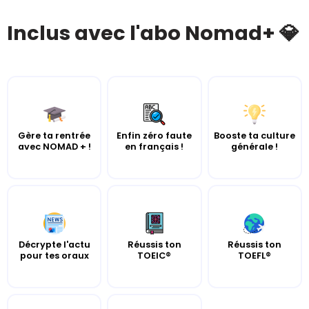
Inclus avec l'abo Nomad+ 💎
Gère ta rentrée
Enfin zéro faute
Booste ta culture
avec NOMAD + !
en français !
générale !
Décrypte l'actu
Réussis ton
Réussis ton
pour tes oraux
TOEIC®
TOEFL®