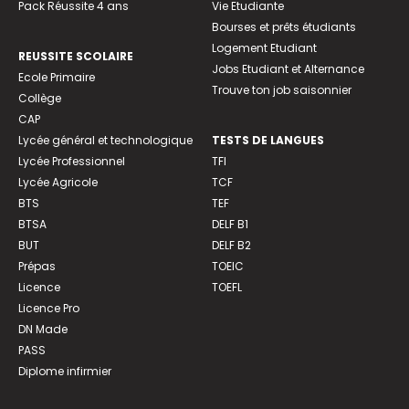
Pack Réussite 4 ans
Vie Etudiante
Bourses et prêts étudiants
Logement Etudiant
REUSSITE SCOLAIRE
Jobs Etudiant et Alternance
Ecole Primaire
Trouve ton job saisonnier
Collège
CAP
Lycée général et technologique
TESTS DE LANGUES
Lycée Professionnel
TFI
Lycée Agricole
TCF
BTS
TEF
BTSA
DELF B1
BUT
DELF B2
Prépas
TOEIC
Licence
TOEFL
Licence Pro
DN Made
PASS
Diplome infirmier