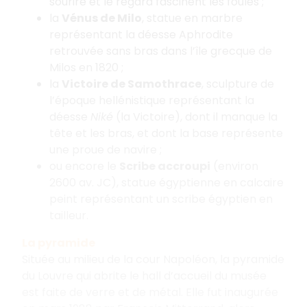
sourire et le regard fascinent les foules ;
la
Vénus de Milo
, statue en marbre
représentant la déesse Aphrodite
retrouvée sans bras dans l’île grecque de
Milos en 1820 ;
la
Victoire de Samothrace
, sculpture de
l’époque hellénistique représentant la
déesse
Niké
(la Victoire), dont il manque la
tête et les bras, et dont la base représente
une proue de navire ;
ou encore le
Scribe accroupi
(environ
2600 av. JC), statue égyptienne en calcaire
peint représentant un scribe égyptien en
tailleur.
La pyramide
Située au milieu de la cour Napoléon, la pyramide
du Louvre qui abrite le hall d’accueil du musée
est faite de verre et de métal. Elle fut inaugurée