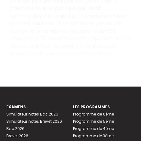
en mars 1988 par François Mitterrand, alors
président de la République, qui l’avait
commandée à l’architecte sino-américain Ieoh
Ming Pei. Haute de 21,64 mètres et pesant 200
tonnes, la pyramide est recouverte de 603
losanges et 70 triangles en verre qui, suite à l’une
des contraintes imposées à l’architecte du
projet, sont le plus transparent possible.
EXAMENS
LES PROGRAMMES
Simulateur notes Bac 2026
Programme de 6ème
Simulateur notes Brevet 2026
Programme de 5ème
Bac 2026
Programme de 4ème
Brevet 2026
Programme de 3ème