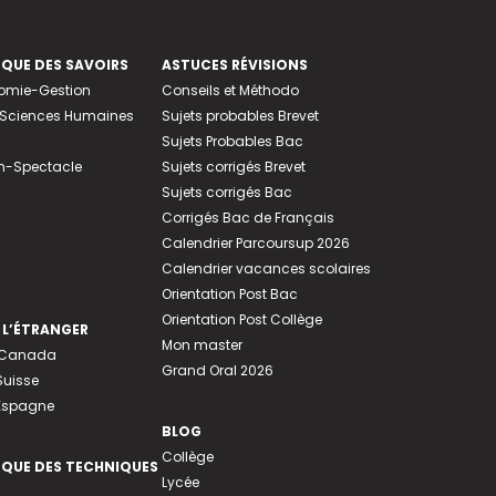
EQUE DES SAVOIRS
ASTUCES RÉVISIONS
nomie-Gestion
Conseils et Méthodo
e-Sciences Humaines
Sujets probables Brevet
Sujets Probables Bac
n-Spectacle
Sujets corrigés Brevet
Sujets corrigés Bac
Corrigés Bac de Français
Calendrier Parcoursup 2026
Calendrier vacances scolaires
Orientation Post Bac
Orientation Post Collège
 L’ÉTRANGER
Mon master
u Canada
Grand Oral 2026
Suisse
 Espagne
BLOG
Collège
EQUE DES TECHNIQUES
Lycée