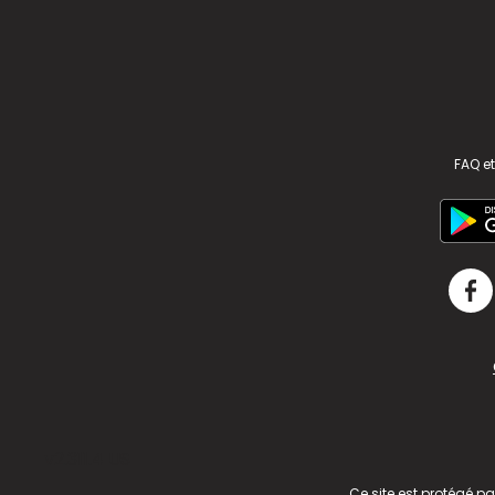
FAQ et
v2.311.4 US
Ce site est protégé p