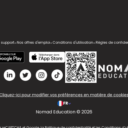
 support
-
Nos offres d'emploi
-
Conditions d'utilisation
-
Règles de confiden
Cliquez-ici pour modifier vos préférences en matière de cookie
FR
Nomad Education © 2026
ar reCAPTCHA et Google, la
Politique de confidentialité
et les
Conditions d’ut