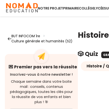
NOTRE PROJET
PRIMAIRE
COLLÈGE
LYCÉE
SU
Histoire
BUT INFOCOM 1re
>
Culture générale et humanités (S2)
🎲 Quiz
GR
Histoire / Q
💌 Premier pas vers la réussite
Inscrivez-vous à notre newsletter !
Chaque semaine dans votre boite
mail : conseils, contenus
pédagogiques, toutes les clés pour
la réussite de vos enfants et bien
plus ! 🎯