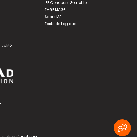
IEP Concours Grenoble
TAGE MAGE
Score IAE
Tests de Logique
tialité
s
ilisation
s’appliquent.