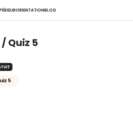
PÉRIEUR
ORIENTATION
BLOG
 / Quiz 5
ATUIT
uiz 5