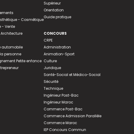
Supérieur
Orientation
tements
Guide pratique
 Esthétique - Cosmétique
- Vente
 Architecture
CONCOURS
CRPE
 automobile
Administration
 la personne
Animation-Sport
ement Petite enfance
Culture
ntrepreneur
Juridique
Santé-Social et Médico-Social
Sécurité
Technique
Ingénieur Post-Bac
Ingénieur Maroc
Commerce Post-Bac
Commerce Admission Parallèle
Commerce Maroc
IEP Concours Commun