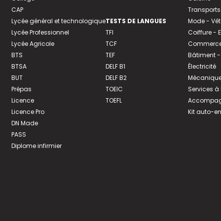
CAP
Transports
Lycée général et technologique
TESTS DE LANGUES
Mode - Vê
Lycée Professionnel
TFI
Coiffure -
Lycée Agricole
TCF
Commerce 
BTS
TEF
Bâtiment -
BTSA
DELF B1
Électricité
BUT
DELF B2
Mécanique
Prépas
TOEIC
Services à
Licence
TOEFL
Accompagn
Licence Pro
Kit auto-e
DN Made
PASS
Diplome infirmier