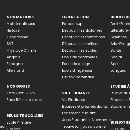
NOS MATIÈRES
ORIENTATION
BIBLIOTH
Mathématiques
Parcoursup
Droit-Eco
Histoire
Découvrir les diplômes
Littératur
Géographie
Découvrir les formations
Sciences
SVT
Découvrir les métiers
Arts-Desig
Physique Chimie
Découvrir les écoles
Santé
Anglais
Ecole de commerce
Social
Espagnol
Ecole de design
Sport
Allemand
Ecole d’ingénieur
Langues
Devenir partenaire
NOS OFFRES
ETUDIER À
Offre 2025-2026
VIE ETUDIANTE
Etudier a
Pack Réussite 4 ans
Vie Etudiante
Etudier en 
Bourses et prêts étudiants
Etudier en
Logement Etudiant
REUSSITE SCOLAIRE
Jobs Etudiant et Alternance
Ecole Primaire
BIBLIOTH
sion
Trouve ton job saisonnier
Collège
Cuisine