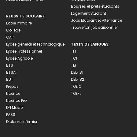
Bourses et prêts étudiants
Logement Etudiant
REUSSITE SCOLAIRE
Jobs Etudiant et Alternance
Ecole Primaire
Trouve ton job saisonnier
Collège
CAP
Lycée général et technologique
TESTS DE LANGUES
Lycée Professionnel
TFI
Lycée Agricole
TCF
BTS
TEF
BTSA
DELF B1
BUT
DELF B2
Prépas
TOEIC
Licence
TOEFL
Licence Pro
DN Made
PASS
Diplome infirmier