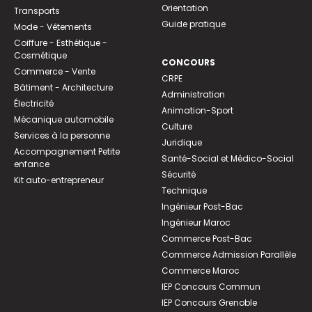
Orientation
Transports
Guide pratique
Mode - Vêtements
Coiffure - Esthétique -
Cosmétique
CONCOURS
Commerce - Vente
CRPE
Bâtiment - Architecture
Administration
Électricité
Animation-Sport
Mécanique automobile
Culture
Services à la personne
Juridique
Accompagnement Petite
Santé-Social et Médico-Social
enfance
Sécurité
Kit auto-entrepreneur
Technique
Ingénieur Post-Bac
Ingénieur Maroc
Commerce Post-Bac
Commerce Admission Parallèle
Commerce Maroc
IEP Concours Commun
IEP Concours Grenoble