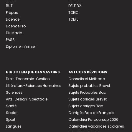
BUT
DELF B2
Prépas
TOEIC
Licence
TOEFL
Licence Pro
DN Made
PASS
Diplome infirmier
BIBLIOTHEQUE DES SAVOIRS
ASTUCES RÉVISIONS
Droit-Economie-Gestion
Conseils et Méthodo
Littérature-Sciences Humaines
Sujets probables Brevet
Sciences
Sujets Probables Bac
Arts-Design-Spectacle
Sujets corrigés Brevet
Santé
Sujets corrigés Bac
Social
Corrigés Bac de Français
Sport
Calendrier Parcoursup 2026
Langues
Calendrier vacances scolaires