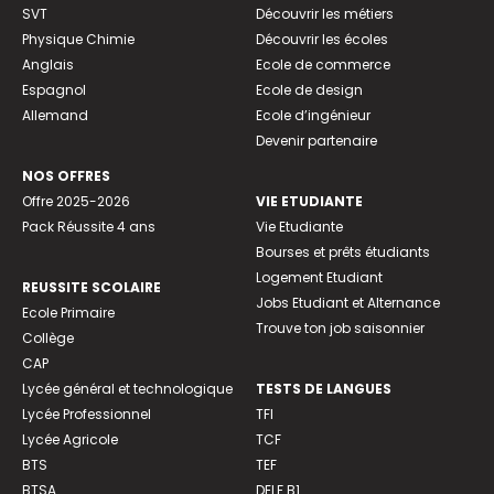
SVT
Découvrir les métiers
Physique Chimie
Découvrir les écoles
Anglais
Ecole de commerce
Espagnol
Ecole de design
Allemand
Ecole d’ingénieur
Devenir partenaire
NOS OFFRES
Offre 2025-2026
VIE ETUDIANTE
Pack Réussite 4 ans
Vie Etudiante
Bourses et prêts étudiants
Logement Etudiant
REUSSITE SCOLAIRE
Jobs Etudiant et Alternance
Ecole Primaire
Trouve ton job saisonnier
Collège
CAP
Lycée général et technologique
TESTS DE LANGUES
Lycée Professionnel
TFI
Lycée Agricole
TCF
BTS
TEF
BTSA
DELF B1