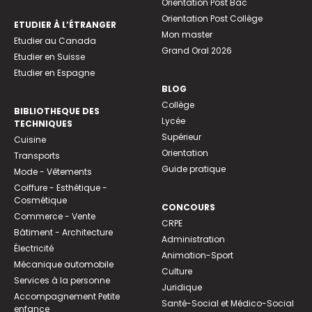
Orientation Post Bac
Orientation Post Collège
ETUDIER À L’ÉTRANGER
Mon master
Etudier au Canada
Grand Oral 2026
Etudier en Suisse
Etudier en Espagne
BLOG
Collège
BIBLIOTHEQUE DES
Lycée
TECHNIQUES
Supérieur
Cuisine
Orientation
Transports
Guide pratique
Mode - Vêtements
Coiffure - Esthétique -
Cosmétique
CONCOURS
Commerce - Vente
CRPE
Bâtiment - Architecture
Administration
Électricité
Animation-Sport
Mécanique automobile
Culture
Services à la personne
Juridique
Accompagnement Petite
Santé-Social et Médico-Social
enfance