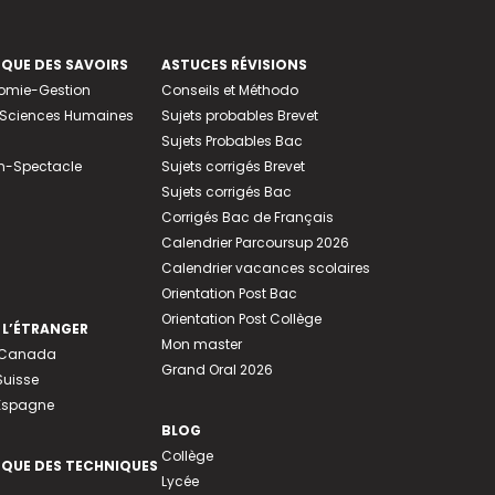
EQUE DES SAVOIRS
ASTUCES RÉVISIONS
nomie-Gestion
Conseils et Méthodo
e-Sciences Humaines
Sujets probables Brevet
Sujets Probables Bac
n-Spectacle
Sujets corrigés Brevet
Sujets corrigés Bac
Corrigés Bac de Français
Calendrier Parcoursup 2026
Calendrier vacances scolaires
Orientation Post Bac
Orientation Post Collège
 L’ÉTRANGER
Mon master
u Canada
Grand Oral 2026
Suisse
 Espagne
BLOG
Collège
EQUE DES TECHNIQUES
Lycée