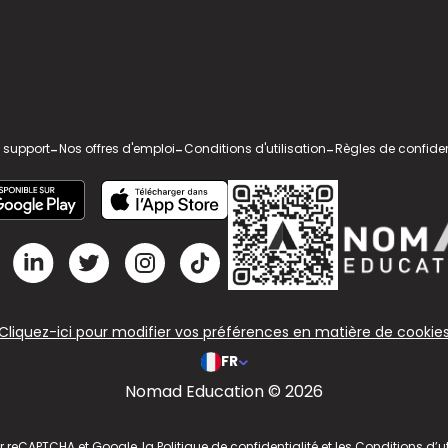
 support
-
Nos offres d'emploi
-
Conditions d'utilisation
-
Règles de confiden
Cliquez-ici pour modifier vos préférences en matière de cookie
FR
Nomad Education © 2026
ar reCAPTCHA et Google, la
Politique de confidentialité
et les
Conditions d’ut