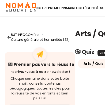
NOTRE PROJET
PRIMAIRE
COLLÈGE
LYCÉE
SU
Arts / Q
BUT INFOCOM 1re
>
Culture générale et humanités (S2)
🎲 Quiz
GR
Arts / Quiz
💌 Premier pas vers la réussite
Inscrivez-vous à notre newsletter !
Chaque semaine dans votre boite
mail : conseils, contenus
pédagogiques, toutes les clés pour
la réussite de vos enfants et bien
plus ! 🎯