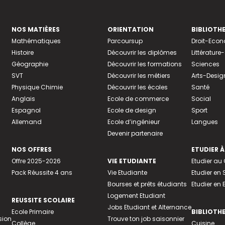
NOS MATIÈRES
ORIENTATION
BIBLIOTH
Mathématiques
Parcoursup
Droit-Eco
Histoire
Découvrir les diplômes
Littératur
Géographie
Découvrir les formations
Sciences
SVT
Découvrir les métiers
Arts-Desig
Physique Chimie
Découvrir les écoles
Santé
Anglais
Ecole de commerce
Social
Espagnol
Ecole de design
Sport
Allemand
Ecole d’ingénieur
Langues
Devenir partenaire
NOS OFFRES
ETUDIER À
Offre 2025-2026
VIE ETUDIANTE
Etudier a
Pack Réussite 4 ans
Vie Etudiante
Etudier en 
Bourses et prêts étudiants
Etudier en
Logement Etudiant
REUSSITE SCOLAIRE
Jobs Etudiant et Alternance
Ecole Primaire
BIBLIOTH
sion
Trouve ton job saisonnier
Collège
Cuisine