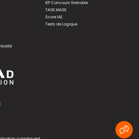
IEP Concours Grenoble
TAGE MAGE
Score IAE
Tests de Logique
tialité
s
ilisation
s’appliquent.