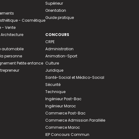
Supérieur
Orientation
tements
Guide pratique
 Esthétique - Cosmétique
- Vente
 Architecture
CONCOURS
CRPE
 automobile
Administration
 la personne
Animation-Sport
ement Petite enfance
Culture
ntrepreneur
Juridique
Santé-Social et Médico-Social
Sécurité
Technique
Ingénieur Post-Bac
Ingénieur Maroc
Commerce Post-Bac
Commerce Admission Parallèle
Commerce Maroc
IEP Concours Commun