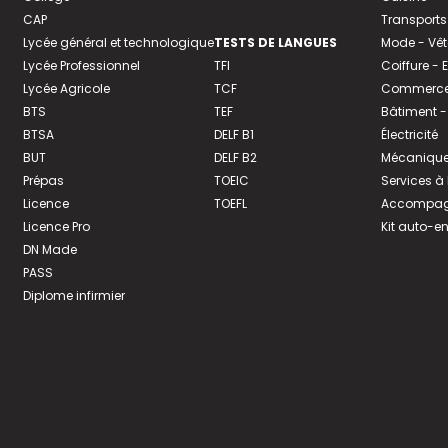
CAP
Transports
Lycée général et technologique
TESTS DE LANGUES
Mode - Vê
Lycée Professionnel
TFI
Coiffure -
Lycée Agricole
TCF
Commerce 
BTS
TEF
Bâtiment -
BTSA
DELF B1
Électricité
BUT
DELF B2
Mécanique
Prépas
TOEIC
Services à
Licence
TOEFL
Accompagn
Licence Pro
Kit auto-e
DN Made
PASS
Diplome infirmier