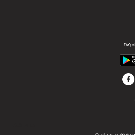
FAQ et
v2.311.4 US
Ce site est protégé p