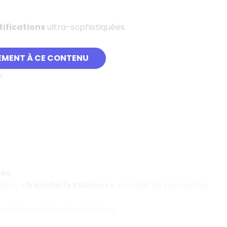
tifications
ultra-sophistiquées.
EMENT À CE CONTENU
.
ée
.
ession
« franchir le Rubicon »
, un point de non-retour.
mais bien réelle dans l’Histoire.