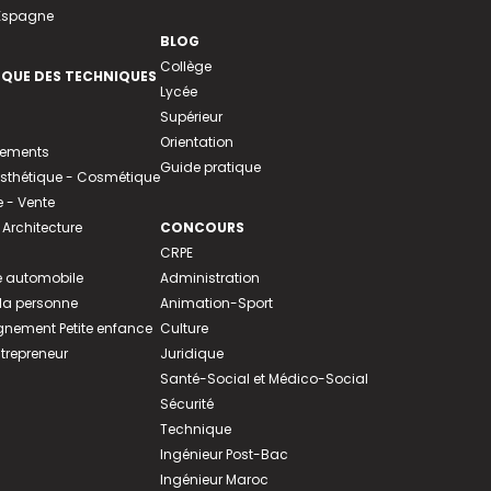
 Espagne
BLOG
Collège
EQUE DES TECHNIQUES
Lycée
Supérieur
Orientation
tements
Guide pratique
 Esthétique - Cosmétique
- Vente
 Architecture
CONCOURS
CRPE
 automobile
Administration
 la personne
Animation-Sport
ement Petite enfance
Culture
ntrepreneur
Juridique
Santé-Social et Médico-Social
Sécurité
Technique
Ingénieur Post-Bac
Ingénieur Maroc