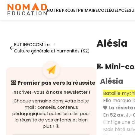
NOTRE PROJET
PRIMAIRE
COLLÈGE
LYCÉE
SU
Alésia
BUT INFOCOM 1re
>
Culture générale et humanités (S2)
📝 Mini-c
Alésia
💌 Premier pas vers la réussite
Inscrivez-vous à notre newsletter !
Bataille myth
Elle marque 
Chaque semaine dans votre boite
🛡️
La résista
mail : conseils, contenus
pédagogiques, toutes les clés pour
En
52 av. J.-
la réussite de vos enfants et bien
Il inflige une
plus ! 🎯
Mais l’été sui