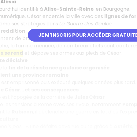
’Alésia
jourd’hui identifié à
Alise-Sainte-Reine
, en Bourgogne.
é numérique, César encercle la ville avec des
lignes de for
-même ses stratégies dans
La Guerre des Gaules
.
 reddition
JE M’INSCRIS POUR ACCÉDER GRATUIT
ntent de briser le siège, sans succès.
oche, la famine menace, de nombreux chefs sont capturés
x se rend
et dépose ses armes aux pieds de César.
te décisive
e la
fin de la résistance gauloise organisée
.
ient une province romaine
.
 est emprisonné puis exécuté quelques années plus tard.
 de César… et ses conséquences
e est l’apogée de la carrière de
Jules César
.
ise les tensions à Rome avec ses rivaux, notamment
Pomp
nt le
Rubicon
, il déclenche une guerre civile : d’où l’expr
 culture
nnais pas…
», une défaite devenue culte grâce à
Astérix
, 