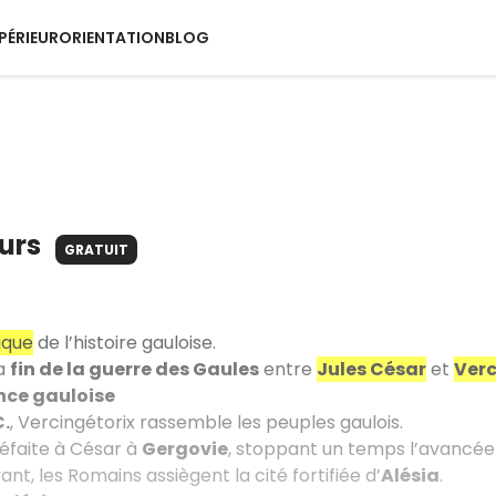
PÉRIEUR
ORIENTATION
BLOG
ours
GRATUIT
ique
de l’histoire gauloise.
la
fin de la guerre des Gaules
entre
Jules César
et
Verc
nce gauloise
C.
, Vercingétorix rassemble les peuples gaulois.
 défaite à César à
Gergovie
, stoppant un temps l’avancée
vant, les Romains assiègent la cité fortifiée d’
Alésia
.