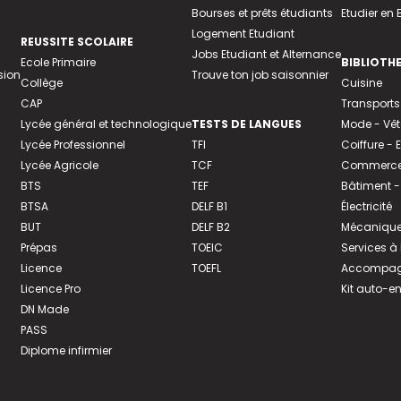
Bourses et prêts étudiants
Etudier en
Logement Etudiant
REUSSITE SCOLAIRE
Jobs Etudiant et Alternance
Ecole Primaire
BIBLIOTH
sion
Trouve ton job saisonnier
Collège
Cuisine
CAP
Transports
Lycée général et technologique
TESTS DE LANGUES
Mode - Vê
Lycée Professionnel
TFI
Coiffure -
Lycée Agricole
TCF
Commerce 
BTS
TEF
Bâtiment -
BTSA
DELF B1
Électricité
BUT
DELF B2
Mécanique
Prépas
TOEIC
Services à
Licence
TOEFL
Accompagn
Licence Pro
Kit auto-e
DN Made
PASS
Diplome infirmier