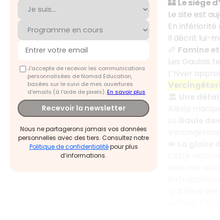
🏰
Le siège d
Le site est au
En infériorit
Il décrit lui
🥖
Famine et
Les Gaulois te
J'accepte de recevoir les communications
L’hiver appr
personnalisées de Nomad Education,
Vercingétori
basées sur le suivi de mes ouvertures
d'emails (à l’aide de pixels).
En savoir plus
🏛️
Une défai
Alésia marqu
Recevoir la newsletter
La
Gaule dev
Nous ne partagerons jamais vos données
Vercingétorix
personnelles avec des tiers. Consultez notre
👑
La gloire
Politique de confidentialité
pour plus
Cette victoir
d’informations.
Mais elle att
En franchissa
💡
Clin d’œil
«
Alésia ? Co