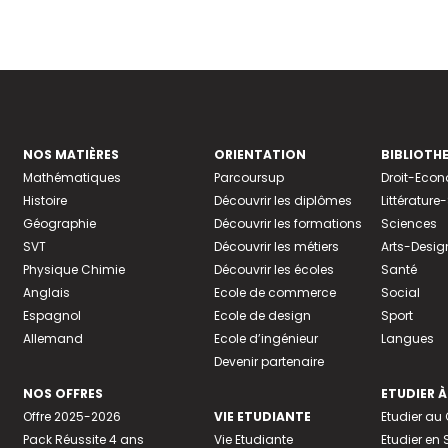
NOS MATIÈRES
ORIENTATION
BIBLIOTH
Mathématiques
Parcoursup
Droit-Eco
Histoire
Découvrir les diplômes
Littératur
Géographie
Découvrir les formations
Sciences
SVT
Découvrir les métiers
Arts-Desig
Physique Chimie
Découvrir les écoles
Santé
Anglais
Ecole de commerce
Social
Espagnol
Ecole de design
Sport
Allemand
Ecole d’ingénieur
Langues
Devenir partenaire
NOS OFFRES
ETUDIER À
Offre 2025-2026
VIE ETUDIANTE
Etudier a
Pack Réussite 4 ans
Vie Etudiante
Etudier en 